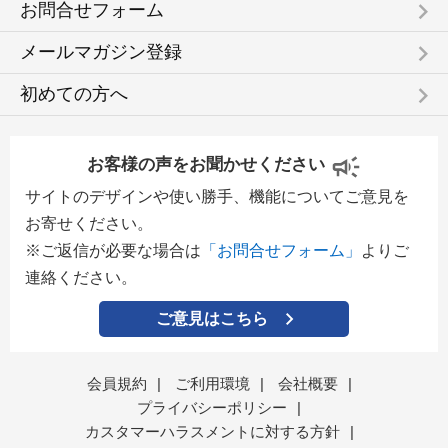
keyboard_arrow_right
お問合せフォーム
keyboard_arrow_right
メールマガジン登録
keyboard_arrow_right
初めての方へ
お客様の声をお聞かせください
サイトのデザインや使い勝手、機能についてご意見を
お寄せください。
※ご返信が必要な場合は
「お問合せフォーム」
よりご
連絡ください。
ご意見はこちら
会員規約
|
ご利用環境
|
会社概要
|
プライバシーポリシー
|
カスタマーハラスメントに対する方針
|