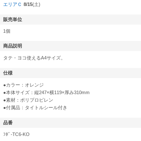
エリアＣ
8/15
(土)
販売単位
1個
商品説明
タテ・ヨコ使えるA4サイズ。
仕様
●カラー：オレンジ
●本体サイズ：縦247×横119×厚み310mm
●素材：ポリプロピレン
●付属品：タイトルシール付き
品番
ﾌﾎﾞ-TC6-KO