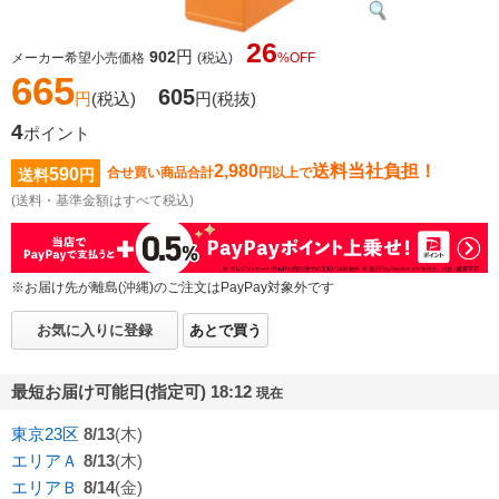
26
円
902
メーカー希望小売価格
(税込)
%OFF
665
605
円
(税込)
円
(税抜)
4
ポイント
2,980
送料当社負担！
590
合せ買い商品合計
円以上で
送料
円
(送料・基準金額はすべて税込)
※お届け先が離島(沖縄)のご注文はPayPay対象外です
お気に入りに登録
あとで買う
最短お届け可能日(指定可) 18:12
現在
東京23区
8/13
(木)
エリアＡ
8/13
(木)
エリアＢ
8/14
(金)