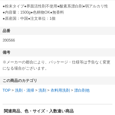
●粉末タイプ●界面活性剤不使用●酸素系漂白剤●弱アルカリ性
●内容量：1500g●色柄物OK●無香料
●原産国：中国●注文単位：1個
品番
390566
備考
※メーカーの都合により、パッケージ・仕様等は予告なく変更
になる場合がございます。
この商品のカテゴリ
TOP
>
洗剤・清掃
>
洗剤
>
衣料用洗剤
>
漂白剤他
関連商品、色・サイズ・入数違い商品