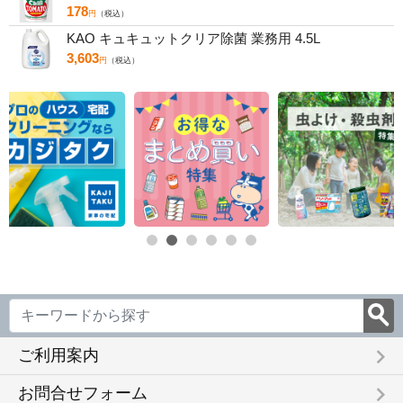
178
円
（税込）
KAO キュキュットクリア除菌 業務用 4.5L
3,603
円
（税込）
keyboard_arrow_right
ご利用案内
keyboard_arrow_right
お問合せフォーム