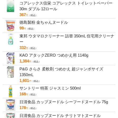
コアレックス信栄 コアレックス トイレットペーパー
30m ダブル 12ロール
367
円
（税込）
徳島製粉 金ちゃんヌードル
99
円
（税込）
東邦 ウタマロクリーナー 詰替 350mL 住宅用クリーナ
ー
332
円
（税込）
KAO アタックZERO つめかえ用 1140g
1,384
円
（税込）
P&G さらさ 柔軟剤 つめかえ 超ジャンボサイズ
1350mL
1,601
円
（税込）
サントリー 特茶 ジャスミン 500ml
168
円
（税込）
日清食品 カップヌードル シーフードヌードル 75g
178
円
（税込）
日清食品 カップヌードル チリトマトヌードル