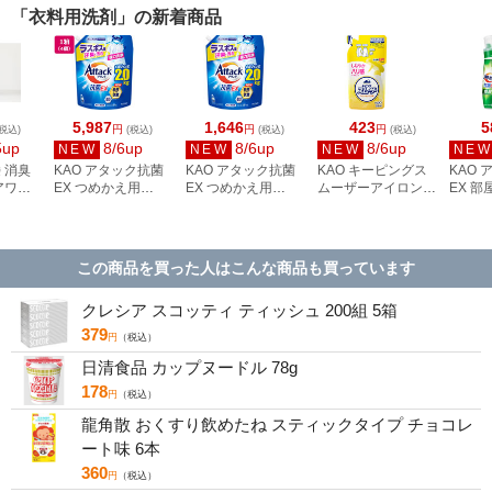
「衣料用洗剤」の新着商品
5,987
1,646
423
5
円
円
円
税込)
(税込)
(税込)
(税込)
5up
8/6up
8/6up
8/6up
NEW
NEW
NEW
NE
 消臭
KAO アタック抗菌
KAO アタック抗菌
KAO キーピングス
KAO
アワー
EX つめかえ用
EX つめかえ用
ムーザーアイロン用
EX 部
2000g×4個
2000g
しわとり剤 つめか
720g
え 310mL
この商品を買った人はこんな商品も買っています
クレシア スコッティ ティッシュ 200組 5箱
379
円
（税込）
日清食品 カップヌードル 78g
178
円
（税込）
龍角散 おくすり飲めたね スティックタイプ チョコレ
ート味 6本
360
円
（税込）