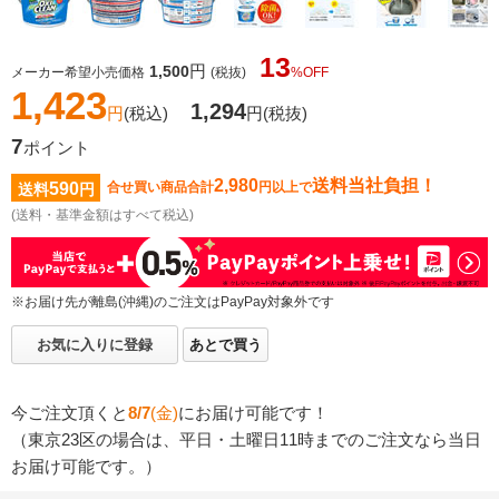
13
円
1,500
メーカー希望小売価格
(税抜)
%OFF
1,423
1,294
円
(税込)
円
(税抜)
7
ポイント
2,980
送料当社負担！
590
合せ買い商品合計
円以上で
送料
円
(送料・基準金額はすべて税込)
※お届け先が離島(沖縄)のご注文はPayPay対象外です
お気に入りに登録
あとで買う
今ご注文頂くと
8/7
(金)
にお届け可能です！
（東京23区の場合は、平日・土曜日11時までのご注文なら当日
お届け可能です。）