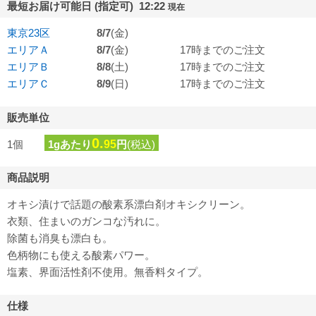
最短お届け可能日 (指定可) 12:22
現在
東京23区
8/7
(金)
エリアＡ
8/7
(金)
17時までのご注文
エリアＢ
8/8
(土)
17時までのご注文
エリアＣ
8/9
(日)
17時までのご注文
販売単位
0.
1個
1gあたり
95
円
(税込)
商品説明
オキシ漬けで話題の酸素系漂白剤オキシクリーン。
衣類、住まいのガンコな汚れに。
除菌も消臭も漂白も。
色柄物にも使える酸素パワー。
塩素、界面活性剤不使用。無香料タイプ。
仕様