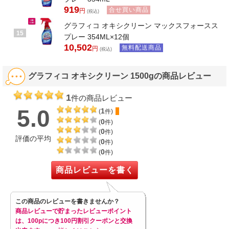
919
合せ買い商品
円
(税込)
グラフィコ オキシクリーン マックスフォースス
15
プレー 354ML×12個
10,502
無料配送商品
円
(税込)
グラフィコ オキシクリーン 1500gの商品レビュー
1
件の商品レビュー
5.0
1
(
件)
0
(
件)
0
(
件)
評価の平均
0
(
件)
0
(
件)
商品レビューを書く
この商品のレビューを書きませんか？
商品レビューで貯まったレビューポイント
は、100pにつき100円割引クーポンと交換