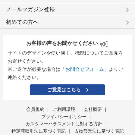
keyboard_arrow_right
メールマガジン登録
keyboard_arrow_right
初めての方へ
お客様の声をお聞かせください
サイトのデザインや使い勝手、機能についてご意見を
お寄せください。
※ご返信が必要な場合は
「お問合せフォーム」
よりご
連絡ください。
ご意見はこちら
会員規約
|
ご利用環境
|
会社概要
|
プライバシーポリシー
|
カスタマーハラスメントに対する方針
|
特定商取引法に基づく表記
|
古物営業法に基づく表記