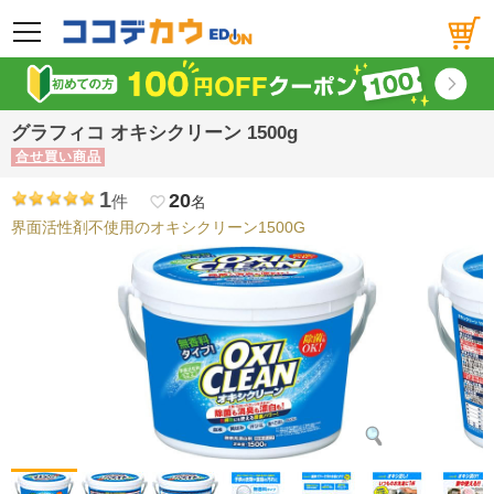
メニュー
グラフィコ オキシクリーン 1500g
合せ買い商品
1
20
件
favorite_border
名
界面活性剤不使用のオキシクリーン1500G