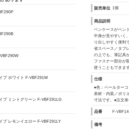
1個
販売単位
F290P
商品説明
ペンケースがペン
F290B
中身が見やすいく
り出しやすく便利
省スペース／タブ
の上でも、筆記具
BF290W
ファスナー部分が
使うこともできま
 ホワイト F-VBF291W
仕様
●色：ペールターコ
表材・内装／ポリ
 ミントグリーン F-VBF291LG
寸法です。●注文単
品番
F-VBF14
 レモンイエロー F-VBF291LY
備考