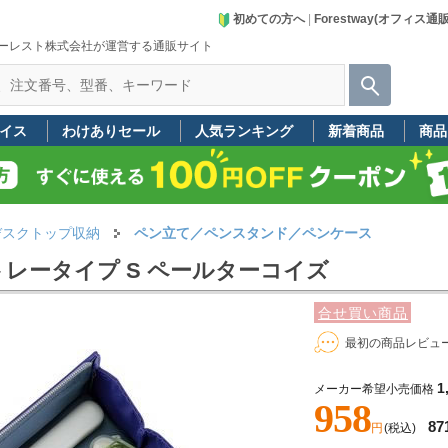
初めての方へ
|
Forestway(オフィス通
ーレスト株式会社が運営する通販サイト
イス
わけありセール
人気ランキング
新着商品
商品
デスクトップ収納
ペン立て／ペンスタンド／ペンケース
]トレータイプ S ペールターコイズ
合せ買い商品
最初の商品レビュ
1
メーカー希望小売価格
958
87
円
(税込)