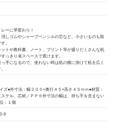
トレーに早変わり！
、消しゴムやシャープペンシルの芯など、小さいものも取
です。
レットや教科書、ノート、プリント等が盛りだくさんな机
がすっきり省スペースで置けます。
取っ手になるので、使わない時は机の横に掛けて机を広く
す。
イズ●外寸法：幅２００×奥行４５×高さ４５ｍｍ●材質：
エステル、芯材／ＰＰ※外寸法の幅は、持ち手を含まない
位：１個
0-9