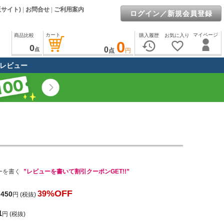
販サイト)
|
お問合せ
|
ご利用案内
ログイン／新規会員登録
カート
マイページ
商品比較
購入履歴
お気に入り
0
history
favorite_border
0
0
点
点
円
レビュー
ーを書く
”レビューを書いて割引クーポンGET!!”
%OFF
39
,450
円
(税抜)
1
円
(税抜)