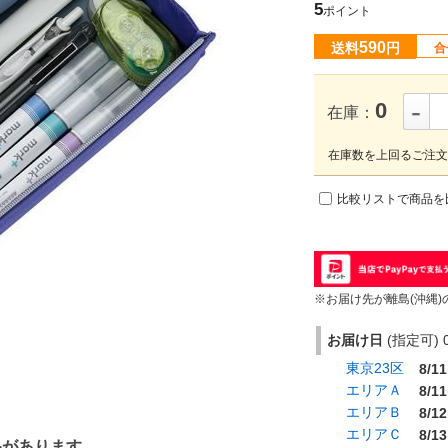
5
ポイント
590
送料
円
合
-
0
在庫：
在庫数を上回るご注文
比較リストで商品を
※お届け先が離島(沖縄)
お届け日
(指定可) 0
東京23区
8/11
エリアＡ
8/11
エリアＢ
8/12
エリアＣ
8/13
品があります