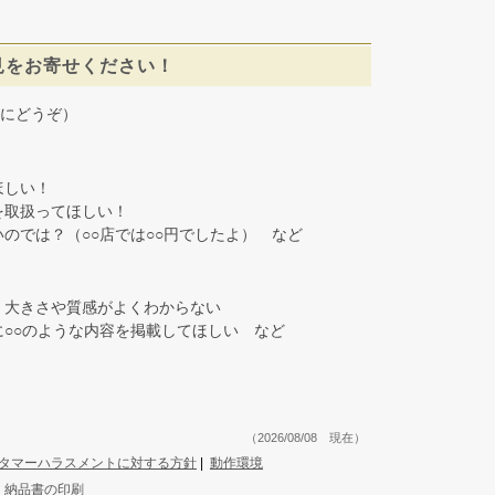
見をお寄せください！
にどうぞ）
しい！
取扱ってほしい！
では？（○○店では○○円でしたよ） など
大きさや質感がよくわからない
○○のような内容を掲載してほしい など
（2026/08/08 現在）
タマーハラスメントに対する方針
|
動作環境
|
納品書の印刷