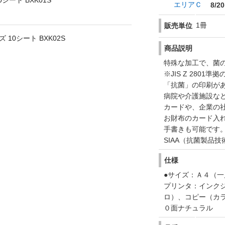
シート BXK01S
エリアＣ
8/20
1冊
販売単位
 10シート BXK02S
商品説明
特殊な加工で、菌の
※JIS Z 280
「抗菌」の印刷が
病院や介護施設な
カードや、企業の
お財布のカード入
手書きも可能です
SIAA（抗菌製品
仕様
●サイズ：Ａ４（一
プリンタ：インク
ロ）、コピー（カ
０面ナチュラル