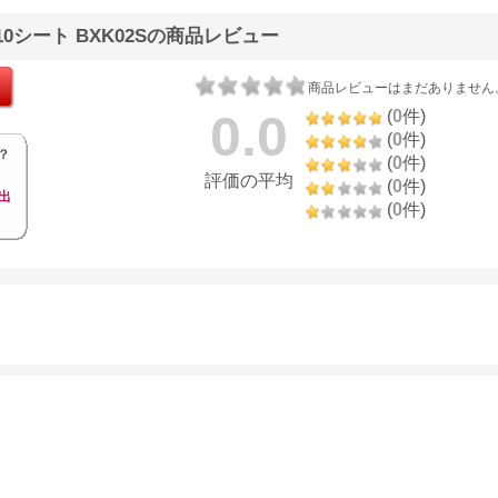
10シート BXK02Sの商品レビュー
商品レビューはまだありません
0.0
(
0
件)
(
0
件)
？
(
0
件)
評価の平均
(
0
件)
出
(
0
件)