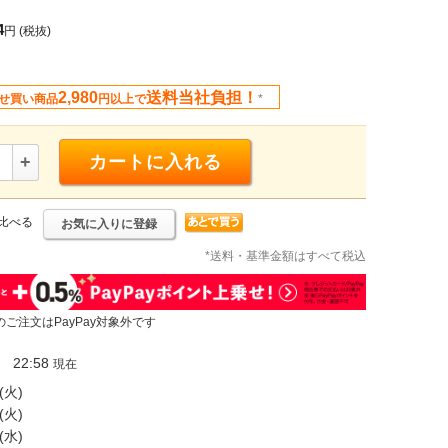
4
円
(税抜)
2,980
送料当社負担！
せ買い商品
円以上で
*
+
カートに入れる
比べる
お気に入りに登録
*送料・基準金額はすべて税込
のご注文はPayPay対象外です
22:58
現在
(火)
(火)
(水)