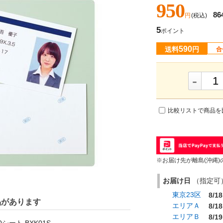
950
86
円
(税込)
5
ポイント
590
送料
円
合
-
比較リストで商品を
※お届け先が離島(沖縄)
お届け日
（指定可） 
東京23区
8/18
品があります
エリアＡ
8/18
エリアＢ
8/19