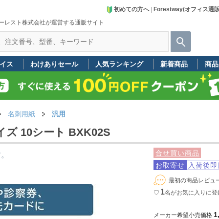
初めての方へ
|
Forestway(オフィス通
ーレスト株式会社が運営する通販サイト
イス
わけありセール
人気ランキング
新着商品
商品
名刺用紙
汎用
ズ 10シート BXK02S
合せ買い商品
す。
お取寄せ
入荷後即
最初の商品レビュ
1
♡
名
がお気に入りに登
1
メーカー希望小売価格