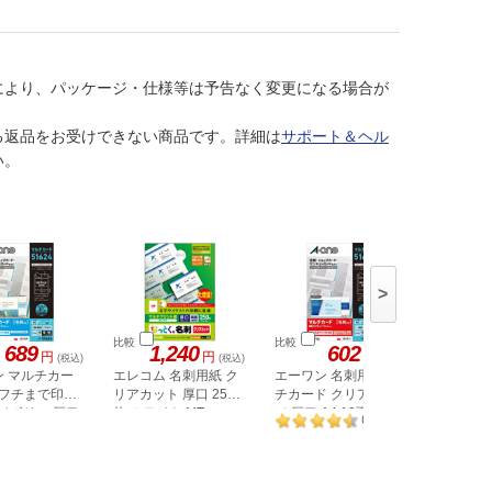
により、パッケージ・仕様等は予告なく変更になる場合が
る返品をお受けできない商品です。詳細は
サポート＆ヘル
い。
>
比較
比較
比較
689
1,240
602
3,
円
円
円
(税込)
(税込)
(税込)
ン マルチカー
エレコム 名刺用紙 ク
エーワン 名刺用マル
コクヨ 
 フチまで印刷
リアカット 厚口 250
チカード クリアエッ
印刷10
アイボリー 厚口
枚 ホワイト MT-
ジ 厚口 A4 10面 10枚
白100枚 
3
(
件
)
JMK2WNZ
51677