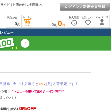
販サイト)
|
お問合せ
|
ご利用案内
ログイン／新規会員登録
カート
マイページ
商品比較
購入履歴
お気に入り
0
history
favorite_border
0
0
点
点
円
レビュー
日発送
今ご注文頂くと
(月)入荷予定です！
8/17
ーを書く
”レビューを書いて割引クーポンGET!!”
録しています
%OFF
36
,485
円
(税込)