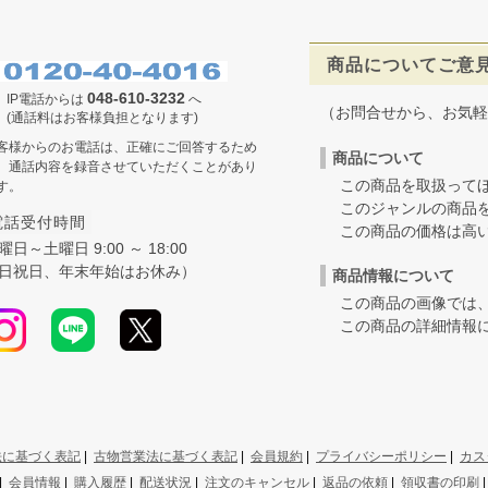
商品についてご意
048-610-3232
IP電話からは
へ
（お問合せから、お気軽
(通話料はお客様負担となります)
客様からのお電話は、正確にご回答するため
商品について
、通話内容を録音させていただくことがあり
この商品を取扱ってほ
す。
このジャンルの商品を
電話受付時間
この商品の価格は高いの
曜日～土曜日 9:00 ～ 18:00
日祝日、年末年始はお休み）
商品情報について
この商品の画像では、
この商品の詳細情報に
法に基づく表記
|
古物営業法に基づく表記
|
会員規約
|
プライバシーポリシー
|
カス
|
会員情報
|
購入履歴
|
配送状況
|
注文のキャンセル
|
返品の依頼
|
領収書の印刷