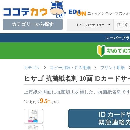
エディオングループのフォ
カテゴリーから探す
すべてのカテゴリー
▼
スーパープラ
カテゴリ
コピー用紙・ＯＡ用紙
プリント用紙
ヒサゴ 抗菌紙名刺 10面 IDカードサイ
上質紙の両面に抗菌加工を施した、抗菌紙名刺で
9.
5
1片あたり
円
(税込)