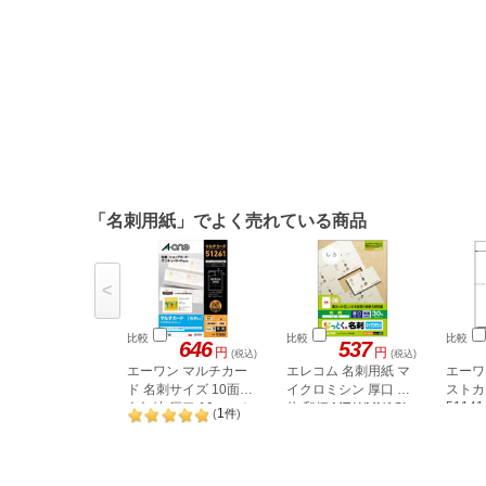
「名刺用紙」でよく売れている商品
<
比較
比較
比較
646
537
円
円
(税込)
(税込)
エーワン マルチカー
エレコム 名刺用紙 マ
エーワ
ド 名刺サイズ 10面・
イクロミシン 厚口 30
ストカ
51141
白無地 厚口 10シート
枚 和柄 MT-WMN1SI
1
(
件
)
51261