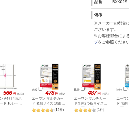
品番
BXK02S
備考
※メーカーの都合
ございます。
※お客様都合によ
プ
をご参照くださ
比較
比較
比較
566
478
487
円
円
円
(税込)
(税込)
(税込)
ン A4判 4面ポ
エーワン マルチカー
エーワン マルチカー
エーワ
ード 10シート
ド 名刺サイズ 10面・
ド名刺2つ折サイズ
ド 名刺
白無地 10シート
A4 5面白無地 10シー
10面 
12
1
(
件
)
(
件
)
51002
ト 51077