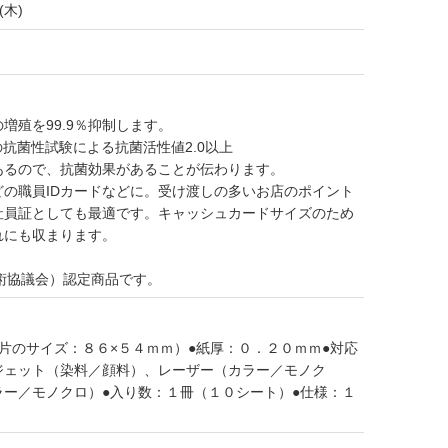
(木)
増殖を99.9％抑制します。
1準拠の抗菌性試験による抗菌活性値2.0以上
あるので、抗菌効果があることが伝わります。
どの職員IDカードなどに。受け渡しの多いお店のポイント
社員証としても最適です。キャッシュカードサイズのため
れにも収まります。
。
技術協議会）認定商品です。
片のサイズ：８６×５４ｍｍ）●紙厚：０．２０ｍｍ●対応
ジェット（染料／顔料）、レーザー（カラー／モノク
ラー／モノクロ）●入り数：１冊（１０シート）●仕様：１