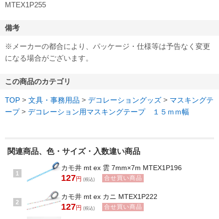
MTEX1P255
備考
※メーカーの都合により、パッケージ・仕様等は予告なく変更
になる場合がございます。
この商品のカテゴリ
TOP
>
文具・事務用品
>
デコレーショングッズ
>
マスキングテ
ープ
>
デコレーション用マスキングテープ １５ｍｍ幅
関連商品、色・サイズ・入数違い商品
カモ井 mt ex 雲 7mm×7m MTEX1P196
1
127
合せ買い商品
円
(税込)
カモ井 mt ex カニ MTEX1P222
2
127
合せ買い商品
円
(税込)