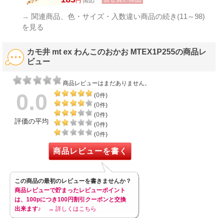
円
(税込)
→
関連商品、色・サイズ・入数違い商品の続き(11～98)
を見る
カモ井 mt ex わんこのおかお MTEX1P255の商品レ
ビュー
商品レビューはまだありません。
0.0
0
(
件)
0
(
件)
0
(
件)
評価の平均
0
(
件)
0
(
件)
商品レビューを書く
この商品の最初のレビューを書きませんか？
商品レビューで貯まったレビューポイント
は、100pにつき100円割引クーポンと交換
出来ます♪
→ 詳しくはこちら