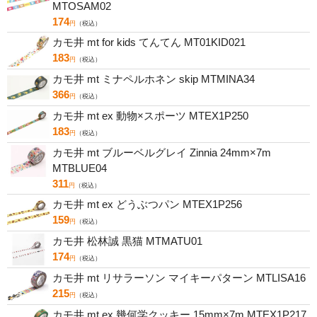
MTOSAM02
174
円
（税込）
カモ井 mt for kids てんてん MT01KID021
183
円
（税込）
カモ井 mt ミナペルホネン skip MTMINA34
366
円
（税込）
カモ井 mt ex 動物×スポーツ MTEX1P250
183
円
（税込）
カモ井 mt ブルーベルグレイ Zinnia 24mm×7m
MTBLUE04
311
円
（税込）
カモ井 mt ex どうぶつパン MTEX1P256
159
円
（税込）
カモ井 松林誠 黒猫 MTMATU01
174
円
（税込）
カモ井 mt リサラーソン マイキーパターン MTLISA16
215
円
（税込）
カモ井 mt ex 幾何学クッキー 15mm×7m MTEX1P217