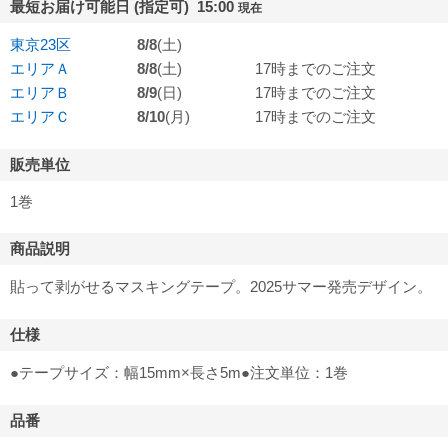
最短お届け可能日 (指定可) 15:00
現在
東京23区
8/8
(土)
エリアＡ
8/8
(土)
17時までのご注文
エリアＢ
8/9
(日)
17時までのご注文
エリアＣ
8/10
(月)
17時までのご注文
販売単位
1巻
商品説明
貼って剥がせるマスキングテープ。2025サマー発売デザイン。
仕様
●テープサイズ：幅15mm×長さ5m●注文単位：1巻
品番