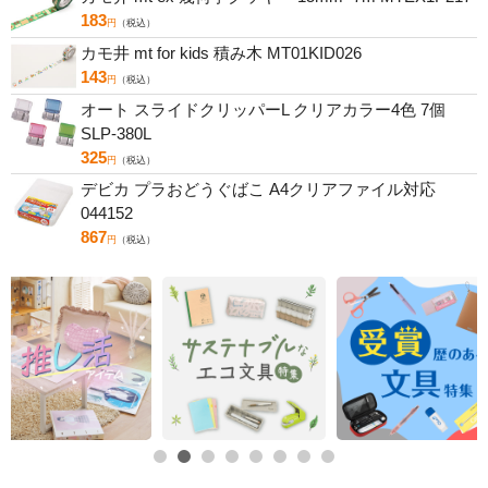
183
円
（税込）
カモ井 mt for kids 積み木 MT01KID026
143
円
（税込）
オート スライドクリッパーL クリアカラー4色 7個
SLP-380L
325
円
（税込）
デビカ プラおどうぐばこ A4クリアファイル対応
044152
867
円
（税込）