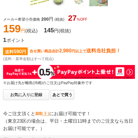
27
円
200
メーカー希望小売価格
(税抜)
%OFF
159
145
円
(税込)
円
(税抜)
1
ポイント
2,980
送料当社負担！
590
合せ買い商品合計
円以上で
送料
円
(送料・基準金額はすべて税込)
※お届け先が離島(沖縄)のご注文はPayPay対象外です
お気に入りに登録
あとで買う
今ご注文頂くと
8/8
(土)
にお届け可能です！
（東京23区の場合は、平日・土曜日11時までのご注文なら当日
お届け可能です。）