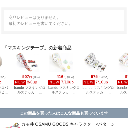
商品レビューはありません。
最初のレビューを書いてください。
「マスキングテープ」の新着商品
507
416
975
9
円
円
円
税込)
(税込)
(税込)
(税込)
p
8/6up
7/10up
7/10up
NEW
NEW
NEW
NE
マスパ
bande マスキングロ
bande マスキングロ
bande マスキングロ
band
ボビン
ールステッカー 名
ールステッカー 水
ールステッカー ね
ールス
ZTR-
古屋の消防車両NEO
ふうせん BDA844
このモノクロ同好会
こパジ
BDA849
BDA846
BDA84
この商品を買った人はこんな商品も買っています
カモ井 OSAMU GOODS キャラクター×パターン