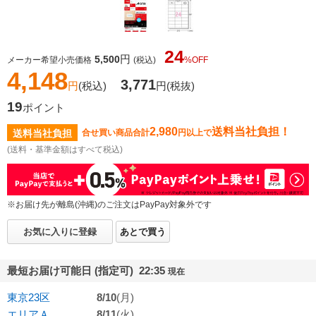
24
円
5,500
メーカー希望小売価格
(税込)
%OFF
4,148
3,771
円
(税込)
円
(税抜)
19
ポイント
2,980
送料当社負担！
送料当社負担
合せ買い商品合計
円以上で
(送料・基準金額はすべて税込)
※お届け先が離島(沖縄)のご注文はPayPay対象外です
お気に入りに登録
あとで買う
最短お届け可能日 (指定可) 22:35
現在
東京23区
8/10
(月)
エリアＡ
8/11
(火)