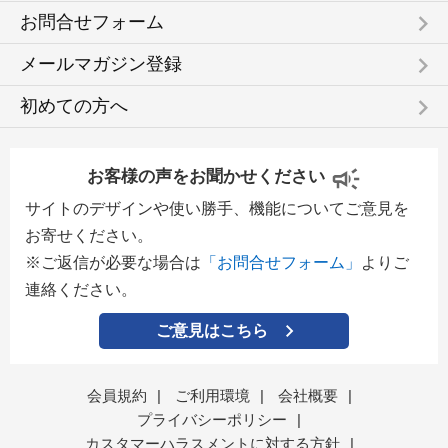
keyboard_arrow_right
お問合せフォーム
keyboard_arrow_right
メールマガジン登録
keyboard_arrow_right
初めての方へ
お客様の声をお聞かせください
サイトのデザインや使い勝手、機能についてご意見を
お寄せください。
※ご返信が必要な場合は
「お問合せフォーム」
よりご
連絡ください。
ご意見はこちら
会員規約
|
ご利用環境
|
会社概要
|
プライバシーポリシー
|
カスタマーハラスメントに対する方針
|