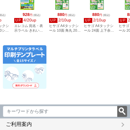
928
880
880
8
円
円
円
税込)
(税込)
(税込)
(税込)
p
4/20up
2/10up
2/10up
UP
UP
UP
UP
タックシ
エレコム 宛名・表
ヒサゴ A4タックシ
ヒサゴ A4タックシ
ヒサゴ
00シー
示ラベル きれい貼
ール 10面 角丸 20シ
ール 24面 上下余白
ール 2
3
44面付 20枚 EDT-
ート FSCOP868
20シート
FSCOP
TMEX44
FSCOP883
keyboard_arrow_right
ご利用案内