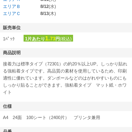
エリアＢ
8/12
(水)
エリアＣ
8/13
(木)
販売単位
1.
1ﾊﾟｯｸ
1片あたり
73
円
(税込)
商品説明
接着力は標準タイプ（72301）の約20％以上UP。しっかり貼れ
る強粘着タイプです。高品質の素材を使用しているため、印刷
適性に優れています。ダンボールなどのはがれやすいものにも
しっかり貼ることができます。強粘着タイプ マット紙・ホワ
イト
仕様
A4 24面 100シート（2400片） プリンタ兼用
品番