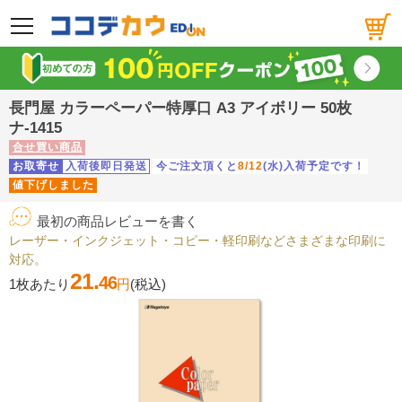
メニュー
長門屋 カラーペーパー特厚口 A3 アイボリー 50枚
ナ-1415
合せ買い商品
お取寄せ
入荷後即日発送
今ご注文頂くと
8/12
(水)入荷予定です！
値下げしました
最初の商品レビューを書く
レーザー・インクジェット・コピー・軽印刷などさまざまな印刷に
対応。
21.
46
1枚あたり
円
(税込)