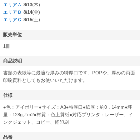
エリアＡ
8/13
(木)
エリアＢ
8/14
(金)
エリアＣ
8/15
(土)
販売単位
1冊
商品説明
書類の表紙等に最適な厚みの特厚口です。POPや、厚めの両面
印刷資料としてもお使いいただけます。
仕様
●色：アイボリー●サイズ：A3●特厚口●紙厚：約0．14mm●坪
量：128g／m2●材質：色上質紙●対応プリンタ：レーザー、イ
ンクジェット、コピー、軽印刷
品番