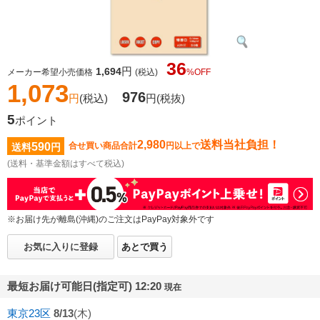
36
円
1,694
メーカー希望小売価格
(税込)
%OFF
1,073
976
円
(税込)
円
(税抜)
5
ポイント
2,980
送料当社負担！
590
合せ買い商品合計
円以上で
送料
円
(送料・基準金額はすべて税込)
※お届け先が離島(沖縄)のご注文はPayPay対象外です
お気に入りに登録
あとで買う
最短お届け可能日(指定可) 12:20
現在
東京23区
8/13
(木)