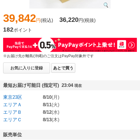
39,842
36,220
円
(税込)
円
(税抜)
182
ポイント
※お届け先が離島(沖縄)のご注文はPayPay対象外です
お気に入りに登録
あとで買う
最短お届け可能日 (指定可) 23:04
現在
東京23区
8/10
(月)
エリアＡ
8/11
(火)
エリアＢ
8/12
(水)
エリアＣ
8/13
(木)
販売単位