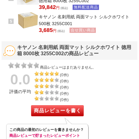
徳用箱 8000枚 3255C002
39,842
無料配送商品
円
(税込)
キヤノン 名刺用紙 両面マット シルクホワイト
5
500枚 3255C001
3,685
合せ買い商品
円
(税込)
キヤノン 名刺用紙 両面マット シルクホワイト 徳用
箱 8000枚 3255C002の商品レビュー
商品レビューはまだありません。
0.0
0
(
件)
0
(
件)
0
(
件)
評価の平均
0
(
件)
0
(
件)
商品レビューを書く
この商品の最初のレビューを書きませんか？
商品レビューで貯まったレビューポイント