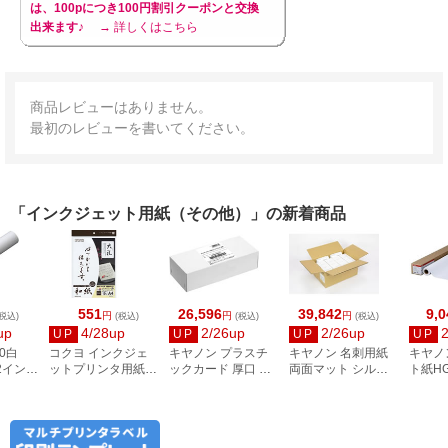
は、100pにつき100円割引クーポンと交換
出来ます♪
→ 詳しくはこちら
商品レビューはありません。
最初のレビューを書いてください。
「インクジェット用紙（その他）」の新着商品
551
26,596
39,842
9,0
円
円
円
税込)
(税込)
(税込)
(税込)
up
4/28up
2/26up
2/26up
UP
UP
UP
UP
0白
コクヨ インクジェ
キヤノン プラスチ
キヤノン 名刺用紙
キヤノ
 2インチ
ットプリンタ用紙
ックカード 厚口 両
両面マット シルク
ト紙HG
和紙 A4 10枚 大礼柄
面 角丸 ピュアホワ
ホワイト 徳用箱
A1サイ
KJ-W110-6
イト 250枚
8000枚 3255C002
／A1／
2858V428
8961B