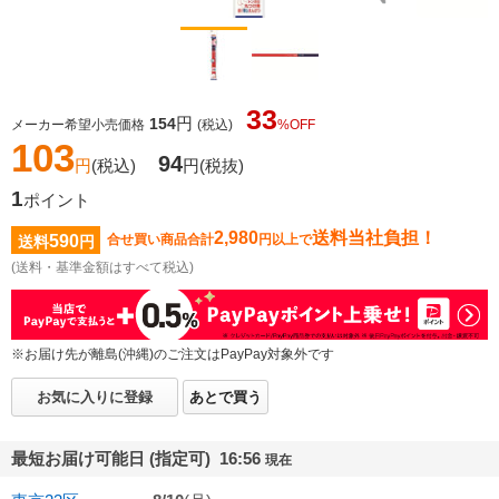
33
円
154
メーカー希望小売価格
(税込)
%OFF
103
94
円
(税込)
円
(税抜)
1
ポイント
2,980
送料当社負担！
590
合せ買い商品合計
円以上で
送料
円
(送料・基準金額はすべて税込)
※お届け先が離島(沖縄)のご注文はPayPay対象外です
お気に入りに登録
あとで買う
最短お届け可能日 (指定可) 16:56
現在