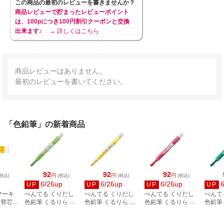
この商品の最初のレビューを書きませんか？
商品レビューで貯まったレビューポイント
は、100pにつき100円割引クーポンと交換
出来ます♪
→ 詳しくはこちら
商品レビューはありません。
最初のレビューを書いてください。
「色鉛筆」の新着商品
92
92
92
円
円
円
税込)
(税込)
(税込)
(税込)
6/26up
6/26up
6/26up
UP
UP
UP
UP
マーキ
ぺんてる くりだし
ぺんてる くりだし
ぺんてる くりだし
ぺんて
ー替芯
色鉛筆 くるりら 単
色鉛筆 くるりら 単
色鉛筆 くるりら 単
色鉛筆
-
色 きみどり GTW2-
色 きいろ GTW2-
色 あか GTW2-T11
色 みど
T17
T12
T21