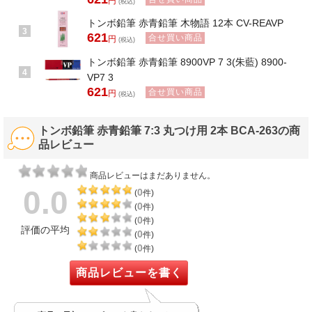
円
(税込)
トンボ鉛筆 赤青鉛筆 木物語 12本 CV-REAVP
3
621
合せ買い商品
円
(税込)
トンボ鉛筆 赤青鉛筆 8900VP 7 3(朱藍) 8900-
4
VP7 3
621
合せ買い商品
円
(税込)
トンボ鉛筆 赤青鉛筆 7:3 丸つけ用 2本 BCA-263の商
品レビュー
商品レビューはまだありません。
0.0
0
(
件)
0
(
件)
0
(
件)
評価の平均
0
(
件)
0
(
件)
商品レビューを書く