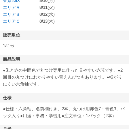
東京23区
8/10
(月)
エリアＡ
8/11
(火)
エリアＢ
8/12
(水)
エリアＣ
8/13
(木)
販売単位
1ﾊﾟｯｸ
商品説明
●朱と赤の中間色で丸つけ専用に作った見やすい赤芯です。●2
回目の丸つけにわかりやすい青えんぴつもあります。●転がり
にくい六角軸です。
仕様
●仕様：六角軸、名前欄付き、2本、丸つけ用赤色7・青色3、パ
ック入り●用途：事務・学習用●注文単位：1パック（2本）