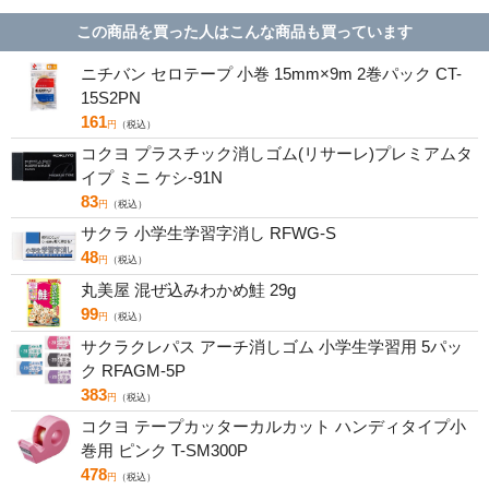
この商品を買った人はこんな商品も買っています
ニチバン セロテープ 小巻 15mm×9m 2巻パック CT-
15S2PN
161
円
（税込）
コクヨ プラスチック消しゴム(リサーレ)プレミアムタ
イプ ミニ ケシ-91N
83
円
（税込）
サクラ 小学生学習字消し RFWG-S
48
円
（税込）
丸美屋 混ぜ込みわかめ鮭 29g
99
円
（税込）
サクラクレパス アーチ消しゴム 小学生学習用 5パッ
ク RFAGM-5P
383
円
（税込）
コクヨ テープカッターカルカット ハンディタイプ小
巻用 ピンク T-SM300P
478
円
（税込）