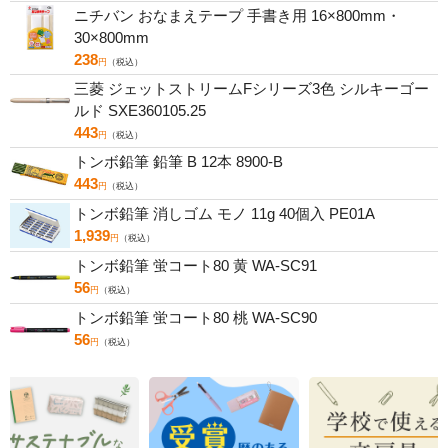
ニチバン おなまえテープ 手書き用 16×800mm・
30×800mm
238
円
（税込）
三菱 ジェットストリームFシリーズ3色 シルキーゴー
ルド SXE360105.25
443
円
（税込）
トンボ鉛筆 鉛筆 B 12本 8900-B
443
円
（税込）
トンボ鉛筆 消しゴム モノ 11g 40個入 PE01A
1,939
円
（税込）
トンボ鉛筆 蛍コート80 黄 WA-SC91
56
円
（税込）
トンボ鉛筆 蛍コート80 桃 WA-SC90
56
円
（税込）