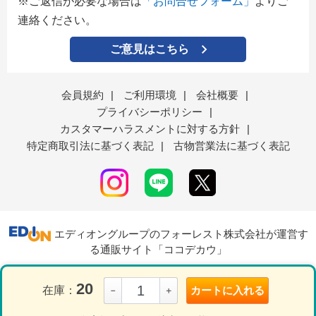
※ご返信が必要な場合は
「お問合せフォーム」
よりご
連絡ください。
ご意見はこちら
会員規約
|
ご利用環境
|
会社概要
|
プライバシーポリシー
|
カスタマーハラスメントに対する方針
|
特定商取引法に基づく表記
|
古物営業法に基づく表記
エディオングループのフォーレスト株式会社が運営す
る通販サイト「ココデカウ」
20
在庫：
カートに入れる
－
＋
表示モード
ＰＣ
スマートフォン