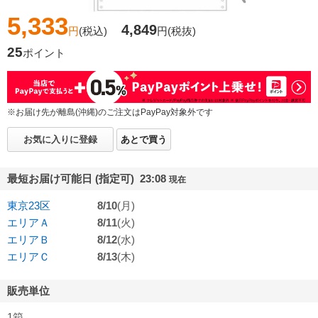
5,333
4,849
円
(税込)
円
(税抜)
25
ポイント
※お届け先が離島(沖縄)のご注文はPayPay対象外です
お気に入りに登録
あとで買う
最短お届け可能日 (指定可) 23:08
現在
東京23区
8/10
(月)
エリアＡ
8/11
(火)
エリアＢ
8/12
(水)
エリアＣ
8/13
(木)
販売単位
1箱