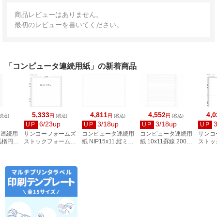
商品レビューはありません。
最初のレビューを書いてください。
「コンピュータ連続用紙」の新着商品
5,333
4,811
4,552
4,0
円
円
円
税込)
(税込)
(税込)
(税込)
6/23up
3/18up
3/18up
3
UP
UP
UP
UP
タ連続用
サンコーフォームズ
コンピュータ連続用
コンピュータ連続用
サンコ
紙楕円 A
ストックフォーム
紙 NIP15x11 縦ミシ
紙 10x11罫線 2000
ストッ
E9011
15×11 白紙 縦ミシ
ン無 2000枚
枚 3C9011
10×1
ン無 2000枚
3D6201
紙)20
34274