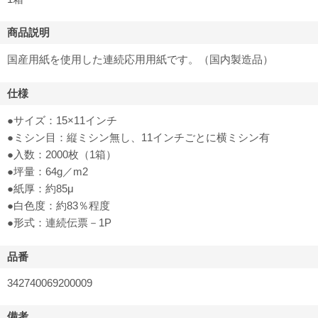
商品説明
国産用紙を使用した連続応用用紙です。（国内製造品）
仕様
●サイズ：15×11インチ
●ミシン目：縦ミシン無し、11インチごとに横ミシン有
●入数：2000枚（1箱）
●坪量：64g／m2
●紙厚：約85μ
●白色度：約83％程度
●形式：連続伝票－1P
品番
342740069200009
備考