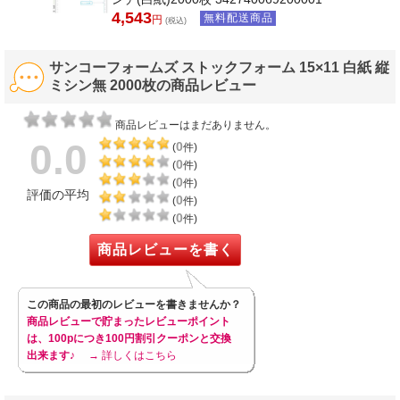
4,543
無料配送商品
円
(税込)
サンコーフォームズ ストックフォーム 15×11 白紙 縦
ミシン無 2000枚の商品レビュー
商品レビューはまだありません。
0.0
0
(
件)
0
(
件)
0
(
件)
評価の平均
0
(
件)
0
(
件)
商品レビューを書く
この商品の最初のレビューを書きませんか？
商品レビューで貯まったレビューポイント
は、100pにつき100円割引クーポンと交換
出来ます♪
→ 詳しくはこちら