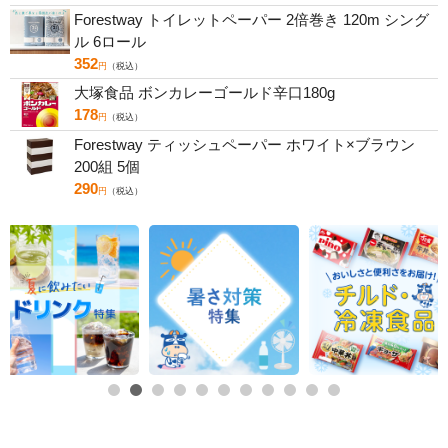
Forestway トイレットペーパー 2倍巻き 120m シング
ル 6ロール
352
円
（税込）
大塚食品 ボンカレーゴールド辛口180g
178
円
（税込）
Forestway ティッシュペーパー ホワイト×ブラウン
200組 5個
290
円
（税込）