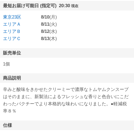
最短お届け可能日 (指定可) 20:30
現在
東京23区
8/10
(月)
エリアＡ
8/11
(火)
エリアＢ
8/12
(水)
エリアＣ
8/13
(木)
販売単位
1個
商品説明
辛みと酸味をきかせたクリーミーで濃厚なトムヤムクンスープ
はそのままに、新製法によるフレッシュな香りと色合いにこだ
わったパクチーでより本格的な味わいになりました。●軽減税
率８％
仕様