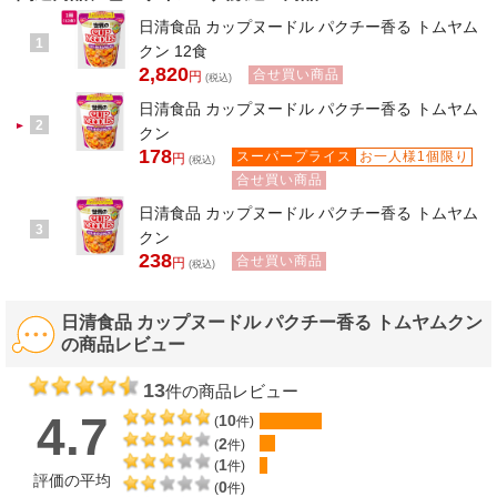
日清食品 カップヌードル パクチー香る トムヤム
1
クン 12食
2,820
合せ買い商品
円
(税込)
日清食品 カップヌードル パクチー香る トムヤム
2
クン
178
スーパープライス
お一人様1個限り
円
(税込)
合せ買い商品
日清食品 カップヌードル パクチー香る トムヤム
3
クン
238
合せ買い商品
円
(税込)
日清食品 カップヌードル パクチー香る トムヤムクン
の商品レビュー
13
件の商品レビュー
4.7
10
(
件)
2
(
件)
1
(
件)
評価の平均
0
(
件)