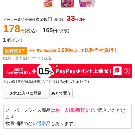
33
円
248
メーカー希望小売価格
(税抜)
%OFF
178
165
円
(税込)
円
(税抜)
1
ポイント
2,980
送料当社負担！
590
合せ買い商品合計
円以上で
送料
円
(送料・基準金額はすべて税込)
※お届け先が離島(沖縄)のご注文はPayPay対象外です
お気に入りに登録
あとで買う
スーパープライス商品は
お一人様5種類まで
ご購入いただけ
ます。
数量制限のない
通常品
もあります。