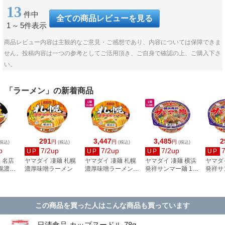
13
件中
全ての商品レビューを見る
1
～
5件表示
商品レビュー内容は主観的なご意見・ご感想であり、内容については保障できま
せん。投稿内容は一つの参考としてご活用頂き、ご自身で確認の上、ご購入下さ
い。
「ラーメン」の新着商品
291
3,447
3,485
2
円
円
円
税込)
(税込)
(税込)
(税込)
p
7/2up
7/2up
7/2up
UP
UP
UP
UP
 名店
ヤマダイ 凄麺 札幌
ヤマダイ 凄麺 札幌
ヤマダイ 凄麺 横浜
ヤマダ
札幌濃厚
濃厚味噌ラーメン
濃厚味噌ラーメン
発祥サンマー麺 12
発祥サ
34g
12食
食
この商品を買った人はこんな商品も買っています
日清食品 カップヌードル 78g