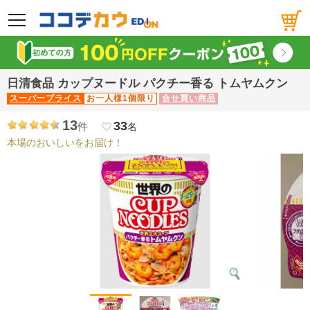
メニュー
日清食品 カップヌードル パクチー香る トムヤムクン
スーパープライス
お一人様1個限り
合せ買い商品
13
33
件
favorite_border
名
本場のおいしいをお届け！