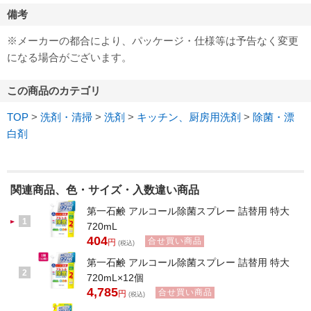
備考
※メーカーの都合により、パッケージ・仕様等は予告なく変更
になる場合がございます。
この商品のカテゴリ
TOP
>
洗剤・清掃
>
洗剤
>
キッチン、厨房用洗剤
>
除菌・漂
白剤
関連商品、色・サイズ・入数違い商品
第一石鹸 アルコール除菌スプレー 詰替用 特大
1
720mL
404
合せ買い商品
円
(税込)
第一石鹸 アルコール除菌スプレー 詰替用 特大
2
720mL×12個
4,785
合せ買い商品
円
(税込)