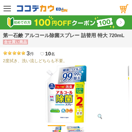
メニュー
第一石鹸 アルコール除菌スプレー 詰替用 特大 720mL
合せ買い商品
3
10
件
favorite_border
名
2度拭き、洗い流しどちらも不要。