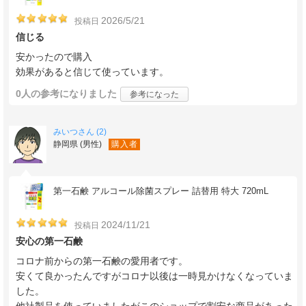
2026/5/21
投稿日
信じる
安かったので購入
効果があると信じて使っています。
0人
の参考になりました
参考になった
みいつさん (2)
静岡県 (男性)
購入者
第一石鹸 アルコール除菌スプレー 詰替用 特大 720mL
2024/11/21
投稿日
安心の第一石鹸
コロナ前からの第一石鹸の愛用者です。
安くて良かったんですがコロナ以後は一時見かけなくなっていま
した。