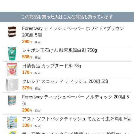
この商品を買った人はこんな商品も買っています
Forestway ティッシュペーパー ホワイト×ブラウン
200組 5個
290
円
（税込）
シャボン玉石けん 酸素系漂白剤 750g
536
円
（税込）
日清食品 カップヌードル 78g
178
円
（税込）
クレシア スコッティ ティッシュ 200組 5箱
379
円
（税込）
Forestway ティッシュペーパー ノルディック 200組 5
個
290
円
（税込）
アスト ソフトパックティッシュ てんとう虫 200組 5個
330
円
（税込）