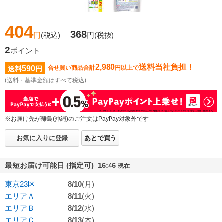
404
368
円
(税込)
円
(税抜)
2
ポイント
2,980
送料当社負担！
590
合せ買い商品合計
円以上で
送料
円
(送料・基準金額はすべて税込)
※お届け先が離島(沖縄)のご注文はPayPay対象外です
お気に入りに登録
あとで買う
最短お届け可能日 (指定可) 16:46
現在
東京23区
8/10
(月)
エリアＡ
8/11
(火)
エリアＢ
8/12
(水)
エリアＣ
8/13
(木)