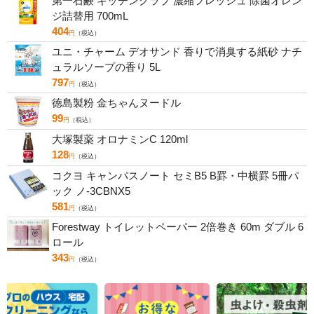
第一石鹸 キッチンクラブ 濃縮フレッシュ 除菌オレン
ジ詰替用 700mL
404
円
（税込）
ユニ・チャーム デオサンド 香りで消臭する紙砂 ナチ
ュラルソープの香り 5L
797
円
（税込）
徳島製粉 金ちゃんヌードル
99
円
（税込）
大塚製薬 オロナミンC 120ml
128
円
（税込）
コクヨ キャンパスノート セミB5 B罫・中横罫 5冊パ
ック ノ-3CBNX5
581
円
（税込）
Forestway トイレットペーパー 2倍巻き 60m ダブル 6
ロール
343
円
（税込）