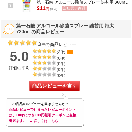
第一石鹸 アルコール除菌スプレー 詰替用 360mL
3
211
合せ買い商品
円
(税込)
第一石鹸 アルコール除菌スプレー 詰替用 特大
720mLの商品レビュー
3
件の商品レビュー
5.0
3
(
件)
0
(
件)
0
(
件)
評価の平均
0
(
件)
0
(
件)
商品レビューを書く
この商品のレビューを書きませんか？
商品レビューで貯まったレビューポイント
は、100pにつき100円割引クーポンと交換
出来ます♪
→ 詳しくはこちら