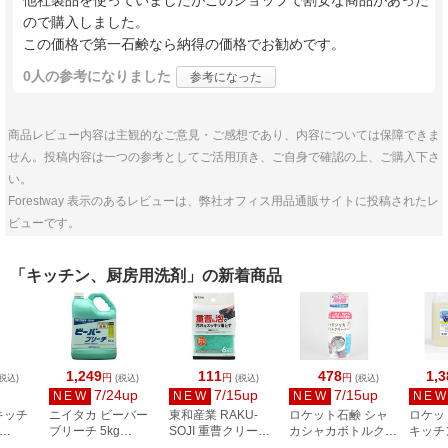
他社製品を使っていましたがこのショップで割安な商品があった
ので購入しました。
この価格で第一石鹸なら納得の価格でお勧めです。
0人
の参考になりました
参考になった
商品レビュー内容は主観的なご意見・ご感想であり、内容については保障できま
せん。投稿内容は一つの参考としてご活用頂き、ご自身で確認の上、ご購入下さ
い。
Forestway 表示のあるレビューは、弊社オフィス用品通販サイトに投稿されたレ
ビューです。
「キッチン、厨房用洗剤」の新着商品
1,249
111
478
1,3
円
円
円
税込)
(税込)
(税込)
(税込)
7/24up
7/15up
7/15up
NEW
NEW
NEW
NE
キッチ
ニイタカ ビーバー
東和産業 RAKU-
ロケット石鹸 シャ
ロケッ
ブリーチ 5kg
SOJI 重曹クリーナ
カシャカボトルクリ
キッチン
個
234530
ー 6枚入 10264
ーナー 350g