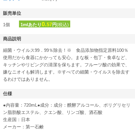
販売単位
0.
1個
1mlあたり
57
円
(税込)
商品説明
細菌・ウイルス99．99％除去！※ 食品添加物指定原料100％
使用だから食器にかかっても安心。まな板・包丁・食卓など、
キッチンやリビングの清潔を保ちます。フルーツ酸の効果で、
嫌なニオイも解消します。※すべての細菌・ウイルスを除去す
るわけではありません。
仕様
●内容量：720mL●成分：成分：醗酵アルコール、ポリグリセリ
ン脂肪酸エステル、クエン酸、リンゴ酸、酒石酸
生産国：日本
メーカー：第一石鹸