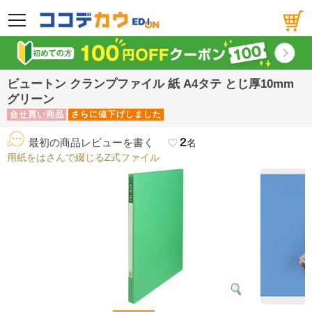
メニュー
ビュートン クランプファイル 紙 A4タテ とじ厚10mm
グリーン
合せ買い商品
さらに値下げしました
2
最初の商品レビューを書く
favorite_border
名
用紙をはさんで綴じるZ式ファイル