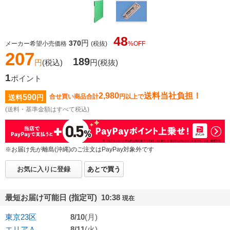
48
円
370
メーカー希望小売価格
(税抜)
%OFF
207
189
円
(税込)
円
(税抜)
1
ポイント
2,980
送料当社負担！
590
合せ買い商品合計
円以上で
送料
円
(送料・基準金額はすべて税込)
※お届け先が離島(沖縄)のご注文はPayPay対象外です
お気に入りに登録
あとで買う
最短お届け可能日 (指定可) 10:38
現在
東京23区
8/10
(月)
エリアＡ
8/11
(火)