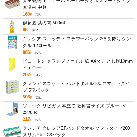
大王製紙 エリエール ペーパータオルスマートタイプ
無漂白 中判
169
円
（税込）
伊藤園 茶の間 500mL
96
円
（税込）
クレシア スコッティ フラワーパック 2倍長持ち シン
グル 12ロール
886
円
（税込）
ビュートン クランプファイル 紙 A4タテ とじ厚10mm
イエロー
207
円
（税込）
クレシア スコッティ ハンドタオル100 スマートタイ
プ 5箱パック
506
円
（税込）
ソニック リビガク 本立て 教科書サイズ ブルー LV-
3220-B
217
円
（税込）
クレシア クレシアEFハンドタオル ソフトタイプ200
スリムEX 36パック