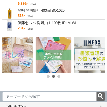
6,336
円
（税込）
開明 開明墨汁 400ml BO1020
518
円
（税込）
伊藤忠 レジ袋 乳白 L 100枚 IRLM-WL
231
円
（税込）