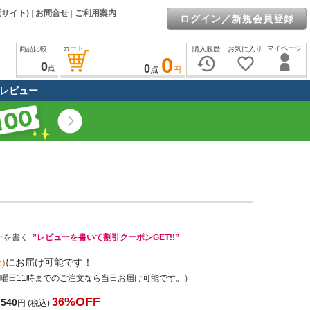
販サイト)
|
お問合せ
|
ご利用案内
ログイン／新規会員登録
カート
マイページ
商品比較
購入履歴
お気に入り
0
history
favorite_border
0
0
点
点
円
レビュー
ーを書く
”レビューを書いて割引クーポンGET!!”
)
にお届け可能です！
土曜日11時までのご注文なら当日お届け可能です。）
%OFF
36
,540
円
(税込)