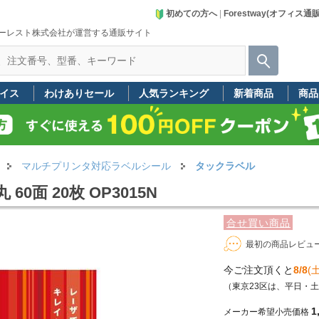
初めての方へ
|
Forestway(オフィス通
ーレスト株式会社が運営する通販サイト
イス
わけありセール
人気ランキング
新着商品
商品
マルチプリンタ対応ラベルシール
タックラベル
0面 20枚 OP3015N
合せ買い商品
最初の商品レビュ
今ご注文頂くと
8/8
(土
（東京23区は、平日・
1
メーカー希望小売価格