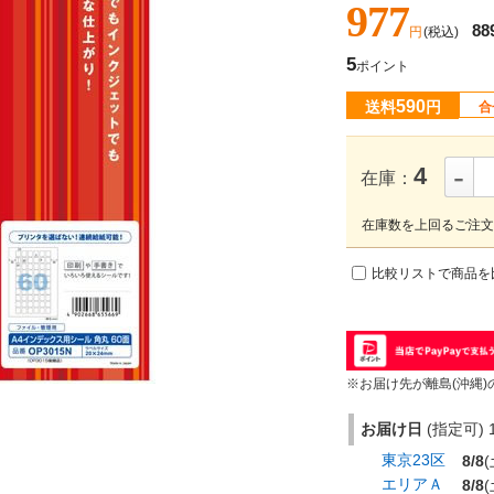
977
88
円
(税込)
5
ポイント
590
送料
円
合
-
4
在庫：
在庫数を上回るご注文
比較リストで商品を
※お届け先が離島(沖縄)
お届け日
(指定可) 1
東京23区
8/8
(
エリアＡ
8/8
(