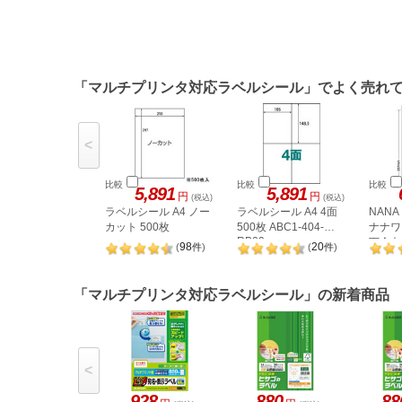
「マルチプリンタ対応ラベルシール」でよく売れ
<
比較
比較
比較
5,891
5,891
円
円
(税込)
(税込)
ラベルシール A4 ノー
ラベルシール A4 4面
NAN
カット 500枚
500枚 ABC1-404-
ナナワー
RB09
下余白 
98
20
(
件
)
(
件
)
LDW1
「マルチプリンタ対応ラベルシール」の新着商品
<
928
880
88