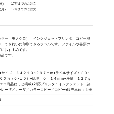
日)
17時までのご注文
(月)
17時までのご注文
カラー・モノクロ）、インクジェットプリンタ、コピー機
ロ）できれいに印刷できるラベルです。ファイルや書類の
どにおすすめです。
継品です。
●サイズ：Ａ４２１０×２９７ｍｍ●ラベルサイズ：２０×
６０面（６×１０）●紙厚：０．１４ｍｍ●坪量：１２７ｇ
Ｎエコ商品ねっと掲載●対応プリンタ：インクジェット（染
ーレーザ／レーザ／カラーコピー／コピー●販売単位：１冊
N