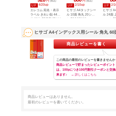
円
円
(税込)
(税込)
4/20up
2/10up
2/1
UP
UP
UP
エレコム 宛名・表示
ヒサゴ A4タックシー
ヒサゴ 
ラベル きれい貼 44面
ル 10面 角丸 20シー
ル 24面 
付 20枚 EDT-TMEX44
ト FSCOP868
シート FS
ヒサゴ A4インデックス用シール 角丸 60面
商品レビューを書く
この商品の最初のレビューを書きませんか
商品レビューで貯まったレビューポイント
は、100pにつき100円割引クーポンと交換
来ます♪
→ 詳しくはこちら
商品レビューはありません。
最初のレビューを書いてください。