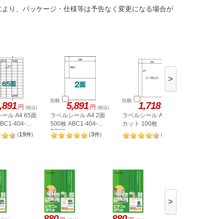
により、パッケージ・仕様等は予告なく変更になる場合が
>
比較
比較
比較
,891
5,891
1,718
1,
円
円
円
(税込)
(税込)
(税込)
ール A4 65面
ラベルシール A4 2面
ラベルシール A4 ノー
ヒサゴ 
BC1-404-
500枚 ABC1-404-
カット 100枚
A4 8面 
RB08
OPW303
19
3
98
(
件
)
(
件
)
(
件
)
>
880
880
880