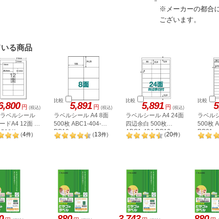
※メーカーの都合
ございます。
ている商品
比較
比較
比較
6,800
5,891
5,891
5
円
円
円
(税込)
(税込)
(税込)
A ラベルシール
ラベルシール A4 8面
ラベルシール A4 24面
ラベルシ
ドA4 12面 上
500枚 ABC1-404-
四辺余白 500枚
500枚 A
RB10
ABC1-404-RB19
RB21
500枚
4
13
20
(
件
)
(
件
)
(
件
)
2P
0
880
3,743
880