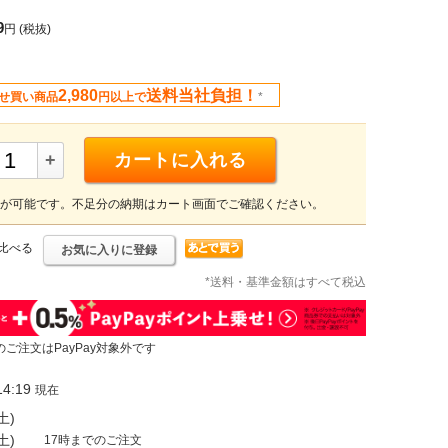
9
円
(税抜)
2,980
送料当社負担！
せ買い商品
円以上で
*
+
カートに入れる
が可能です。不足分の納期はカート画面でご確認ください。
比べる
お気に入りに登録
*送料・基準金額はすべて税込
のご注文はPayPay対象外です
4:19
現在
土)
土)
17時までのご注文