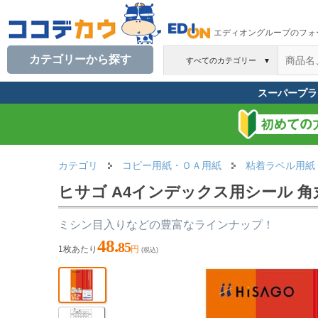
エディオングループのフォ
カテゴリーから探す
すべてのカテゴリー
▼
スーパープラ
カテゴリ
コピー用紙・ＯＡ用紙
粘着ラベル用紙
ヒサゴ A4インデックス用シール 角丸 6
ミシン目入りなどの豊富なラインナップ！
48.
85
1枚あたり
円
(税込)