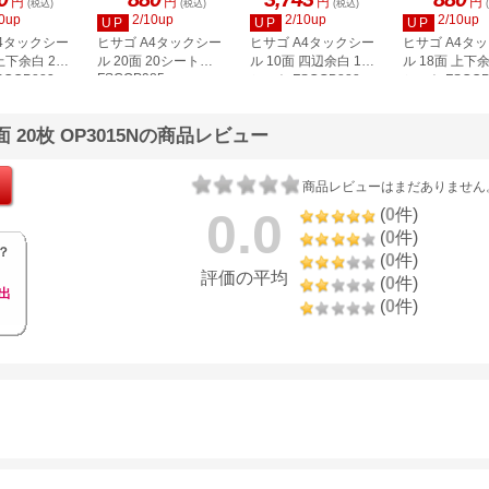
円
円
円
円
(税込)
(税込)
(税込)
0up
2/10up
2/10up
2/10up
UP
UP
UP
A4タックシー
ヒサゴ A4タックシー
ヒサゴ A4タックシー
ヒサゴ A4タ
上下余白 20
ル 20面 20シート
ル 10面 四辺余白 100
ル 18面 上下余
FSCOP985
COP883
シート FSCGB888
シート FSCOP
 20枚 OP3015Nの商品レビュー
商品レビューはまだありません
0.0
(
0
件)
(
0
件)
？
(
0
件)
評価の平均
(
0
件)
出
(
0
件)