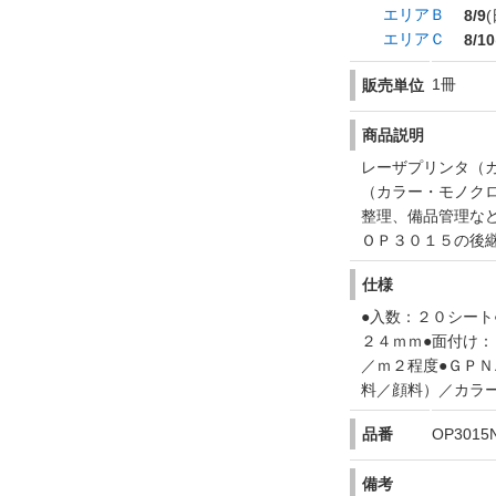
エリアＢ
8/9
(
エリアＣ
8/10
1冊
販売単位
商品説明
レーザプリンタ（
（カラー・モノク
整理、備品管理な
ＯＰ３０１５の後
仕様
●入数：２０シート
２４ｍｍ●面付け：
／ｍ２程度●ＧＰ
料／顔料）／カラ
品番
OP3015
備考