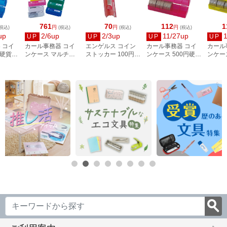
761
70
112
1
円
円
円
税込)
(税込)
(税込)
(税込)
up
2/6up
2/3up
11/27up
UP
UP
UP
UP
 コイ
カール事務器 コイ
エンゲルス コイン
カール事務器 コイ
カール
円硬貨
ンケース マルチセ
ストッカー 100円用
ンケース 500円硬貨
ンケー
ルー
ット 6種類・9個セ
CS-100
50枚収納 レッド
50枚
ット CX-690
CX-500-R
CX-10