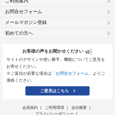
keyboard_arrow_right
ご利用案内
keyboard_arrow_right
お問合せフォーム
keyboard_arrow_right
メールマガジン登録
keyboard_arrow_right
初めての方へ
お客様の声をお聞かせください
サイトのデザインや使い勝手、機能についてご意見を
お寄せください。
※ご返信が必要な場合は
「お問合せフォーム」
よりご
連絡ください。
ご意見はこちら
会員規約
|
ご利用環境
|
会社概要
|
プライバシーポリシー
|