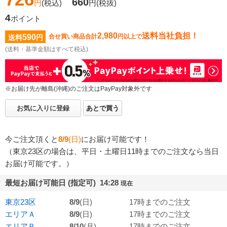
660
円
(税込)
円
(税抜)
4
ポイント
2,980
送料当社負担！
590
合せ買い商品合計
円以上で
送料
円
(送料・基準金額はすべて税込)
※お届け先が離島(沖縄)のご注文はPayPay対象外です
お気に入りに登録
あとで買う
今ご注文頂くと
8/9
(日)
にお届け可能です！
（東京23区の場合は、平日・土曜日11時までのご注文なら当日
お届け可能です。）
最短お届け可能日 (指定可) 14:28
現在
東京23区
8/9
(日)
17時までのご注文
エリアＡ
8/9
(日)
17時までのご注文
エリアＢ
8/10
(月)
17時までのご注文