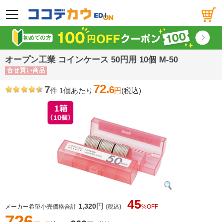
メニュー
オープン工業 コインケース 50円用 10個 M-50
合せ買い商品
72.
7
6
件
1個あたり
円
(税込)
45
円
1,320
メーカー希望小売価格合計
(税込)
%OFF
726