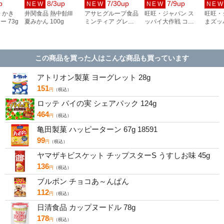
p
8/3up
7/30up
7/9up
NEW
NEW
NEW
NE
 かき
井関食品 熱中飴III
アサヒグループ食品
旺旺・ジャパン ス
旺旺・
 73g
夏みかん 100g
ミンティア グレー
ッパイ大作戦 コー
まズッ
プ 50粒
ラ&レモン 10袋
乳酸菌
この商品を買った人はこんな商品も買っています
アトリオン製菓 ヨーグレット 28g
151
円
（税込）
ロッテ パイの実 シェアパック 124g
464
円
（税込）
亀田製菓 ハッピーターン 67g 18591
99
円
（税込）
ヤマザキビスケット チップスターS うすしお味 45g
136
円
（税込）
ブルボン チョコあ～んぱん
112
円
（税込）
日清食品 カップヌードル 78g
178
円
（税込）