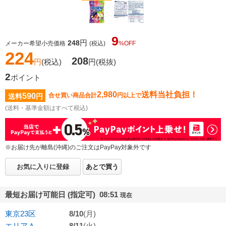
9
円
248
メーカー希望小売価格
(税込)
%OFF
224
208
円
(税込)
円
(税抜)
2
ポイント
2,980
送料当社負担！
590
合せ買い商品合計
円以上で
送料
円
(送料・基準金額はすべて税込)
※お届け先が離島(沖縄)のご注文はPayPay対象外です
お気に入りに登録
あとで買う
最短お届け可能日 (指定可) 08:51
現在
東京23区
8/10
(月)
エリアＡ
8/11
(火)