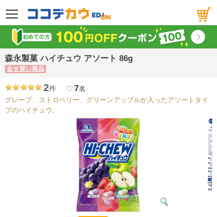
メニュー
森永製菓 ハイチュウ アソート 86g
合せ買い商品
2
7
件
favorite_border
名
グレープ、ストロベリー、グリーンアップルが入ったアソートタイ
プのハイチュウ。