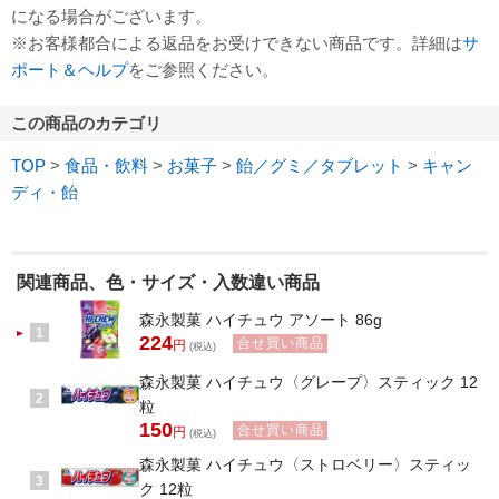
になる場合がございます。
※お客様都合による返品をお受けできない商品です。詳細は
サ
ポート＆ヘルプ
をご参照ください。
この商品のカテゴリ
TOP
>
食品・飲料
>
お菓子
>
飴／グミ／タブレット
>
キャン
ディ・飴
関連商品、色・サイズ・入数違い商品
森永製菓 ハイチュウ アソート 86g
1
224
合せ買い商品
円
(税込)
森永製菓 ハイチュウ〈グレープ〉スティック 12
2
粒
150
合せ買い商品
円
(税込)
森永製菓 ハイチュウ〈ストロベリー〉スティッ
3
ク 12粒