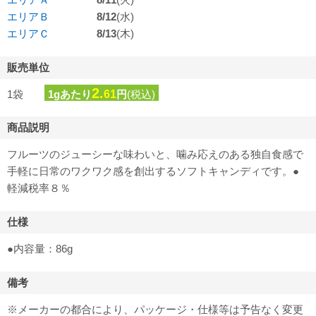
エリアＢ
8/12
(水)
エリアＣ
8/13
(木)
販売単位
2.
1袋
1gあたり
61
円
(税込)
商品説明
フルーツのジューシーな味わいと、噛み応えのある独自食感で
手軽に日常のワクワク感を創出するソフトキャンディです。●
軽減税率８％
仕様
●内容量：86g
備考
※メーカーの都合により、パッケージ・仕様等は予告なく変更