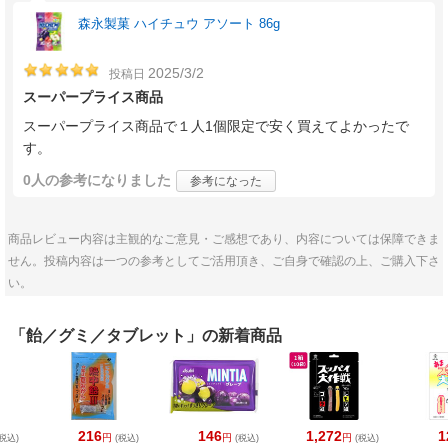
森永製菓 ハイチュウ アソート 86g
2025/3/2
投稿日
スーパープライス商品
スーパープライス商品で１人1個限定で安く買えてよかったで
す。
0人
の参考になりました
参考になった
商品レビュー内容は主観的なご意見・ご感想であり、内容については保障できま
せん。投稿内容は一つの参考としてご活用頂き、ご自身で確認の上、ご購入下さ
い。
「飴／グミ／タブレット」の新着商品
216
146
1,272
1
円
円
円
税込)
(税込)
(税込)
(税込)