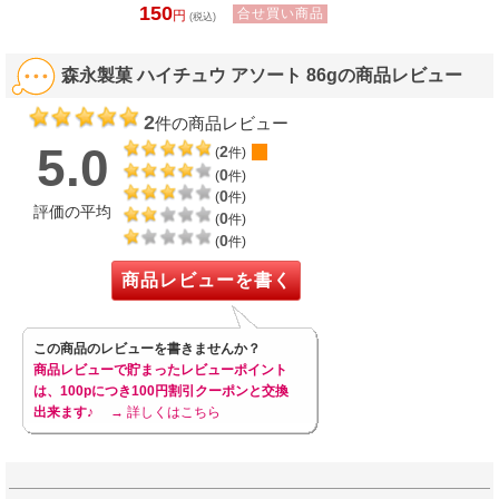
150
合せ買い商品
円
(税込)
森永製菓 ハイチュウ アソート 86gの商品レビュー
2
件の商品レビュー
5.0
2
(
件)
0
(
件)
0
(
件)
評価の平均
0
(
件)
0
(
件)
商品レビューを書く
この商品のレビューを書きませんか？
商品レビューで貯まったレビューポイント
は、100pにつき100円割引クーポンと交換
出来ます♪
→ 詳しくはこちら