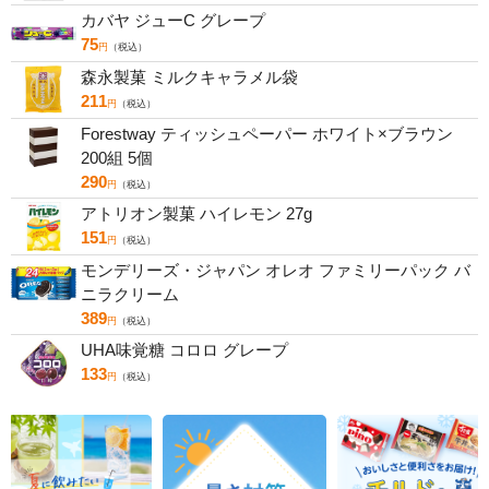
カバヤ ジューC グレープ
75
円
（税込）
森永製菓 ミルクキャラメル袋
211
円
（税込）
Forestway ティッシュペーパー ホワイト×ブラウン
200組 5個
290
円
（税込）
アトリオン製菓 ハイレモン 27g
151
円
（税込）
モンデリーズ・ジャパン オレオ ファミリーパック バ
ニラクリーム
389
円
（税込）
UHA味覚糖 コロロ グレープ
133
円
（税込）