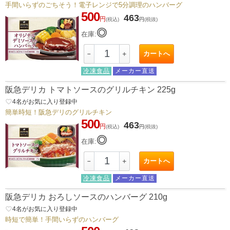
手間いらずのごちそう！電子レンジで5分調理のハンバーグ
500
463
円
(税込)
円
(税抜)
◎
在庫:
カートへ
－
＋
冷凍食品
メーカー直送
阪急デリカ トマトソースのグリルチキン 225g
favorite_border
4
名がお気に入り登録中
簡単時短！阪急デリのグリルチキン
500
463
円
(税込)
円
(税抜)
◎
在庫:
カートへ
－
＋
冷凍食品
メーカー直送
阪急デリカ おろしソースのハンバーグ 210g
favorite_border
4
名がお気に入り登録中
時短で簡単！手間いらずのハンバーグ