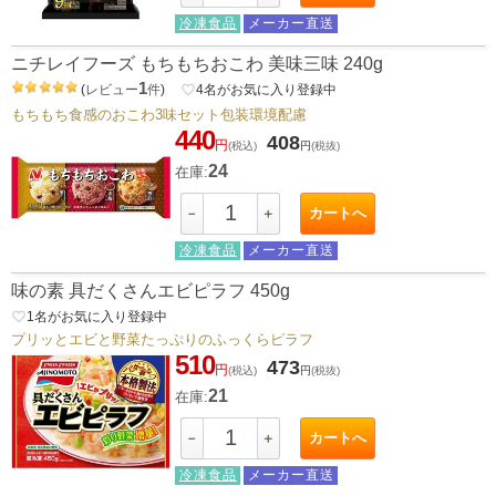
冷凍食品
メーカー直送
ニチレイフーズ もちもちおこわ 美味三味 240g
1
(
レビュー
件
)
favorite_border
4
名がお気に入り登録中
もちもち食感のおこわ3味セット包装環境配慮
440
408
円
(税込)
円
(税抜)
24
在庫:
カートへ
－
＋
冷凍食品
メーカー直送
味の素 具だくさんエビピラフ 450g
favorite_border
1
名がお気に入り登録中
プリッとエビと野菜たっぷりのふっくらピラフ
510
473
円
(税込)
円
(税抜)
21
在庫:
カートへ
－
＋
冷凍食品
メーカー直送