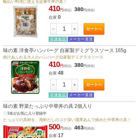
幅広い料理に使える定番牛丼の素！
410
380
円
(税込)
円
(税抜)
0
在庫:
カートへ
－
＋
冷凍食品
メーカー直送
味の素 洋食亭ハンバーグ 自家製デミグラスソース 165g
肉汁あふれる大人のハンバーグ自家製デミグラスソース
410
380
円
(税込)
円
(税抜)
48
在庫:
カートへ
－
＋
冷凍食品
メーカー直送
味の素 野菜たっぷり中華丼の具 2個入り
favorite_border
3
名がお気に入り登録中
たっぷりの具材を、海鮮だしのコク深い濃厚あんで絡めた中華丼の具！
500
463
円
(税込)
円
(税抜)
17
在庫: