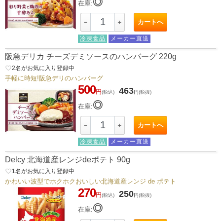
◎
在庫:
カートへ
－
＋
冷凍食品
メーカー直送
阪急デリカ チーズデミソースのハンバーグ 220g
favorite_border
2
名がお気に入り登録中
手軽に時短!阪急デリのハンバーグ
500
463
円
(税込)
円
(税抜)
◎
在庫:
カートへ
－
＋
冷凍食品
メーカー直送
Delcy 北海道産レンジdeポテト 90g
favorite_border
1
名がお気に入り登録中
かわいい波型でホクホクおいしい北海道産レンジ de ポテト
270
250
円
(税込)
円
(税抜)
◎
在庫: