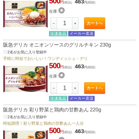
500
463
円
(税込)
円
(税抜)
◎
在庫:
カートへ
－
＋
冷凍食品
メーカー直送
阪急デリカ オニオンソースのグリルチキン 230g
favorite_border
2
名がお気に入り登録中
手軽に時短でおいしい！ワンディッシュ・デリ
500
463
円
(税込)
円
(税抜)
◎
在庫:
カートへ
－
＋
冷凍食品
メーカー直送
阪急デリカ 彩り野菜と鶏肉の甘酢あん 220g
favorite_border
2
名がお気に入り登録中
時短調理！彩り野菜と鶏肉の甘酢あん一人分
500
463
円
(税込)
円
(税抜)