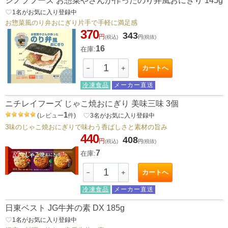
シノブフーズ お惣菜やさんが作ったのり弁風おにぎり 145g
favorite_border
1
名がお気に入り登録中
お惣菜風のり弁おにぎり片手で手軽に満足感
370
343
円
(税込)
円
(税抜)
16
在庫:
カートへ
－
＋
冷凍食品
メーカー直送
ニチレイフーズ じゃこ焼おにぎり 美味三味 3個
1
(
レビュー
件
)
favorite_border
3
名がお気に入り登録中
3味のじゃこ焼おにぎりで味わう香ばしさと素材の旨み
440
408
円
(税込)
円
(税抜)
7
在庫:
カートへ
－
＋
冷凍食品
メーカー直送
日東ベスト JG牛丼の素 DX 185g
favorite_border
1
名がお気に入り登録中