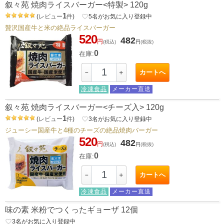
叙々苑 焼肉ライスバーガー<特製> 120g
1
(
レビュー
件
)
favorite_border
5
名がお気に入り登録中
贅沢国産牛と米の絶品ライスバーガー
520
482
円
(税込)
円
(税抜)
0
在庫:
カートへ
－
＋
冷凍食品
メーカー直送
叙々苑 焼肉ライスバーガー<チーズ入> 120g
1
(
レビュー
件
)
favorite_border
3
名がお気に入り登録中
ジューシー国産牛と4種のチーズの絶品焼肉バーガー
520
482
円
(税込)
円
(税抜)
0
在庫:
カートへ
－
＋
冷凍食品
メーカー直送
味の素 米粉でつくったギョーザ 12個
favorite_border
3
名がお気に入り登録中