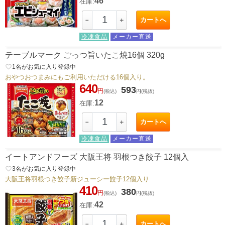
46
在庫:
カートへ
－
＋
冷凍食品
メーカー直送
テーブルマーク ごっつ旨いたこ焼16個 320g
favorite_border
1
名がお気に入り登録中
おやつおつまみにもご利用いただける16個入り。
640
593
円
(税込)
円
(税抜)
12
在庫:
カートへ
－
＋
冷凍食品
メーカー直送
イートアンドフーズ 大阪王将 羽根つき餃子 12個入
favorite_border
3
名がお気に入り登録中
大阪王将羽根つき餃子新ジューシー餃子12個入り
410
380
円
(税込)
円
(税抜)
42
在庫:
カートへ
－
＋