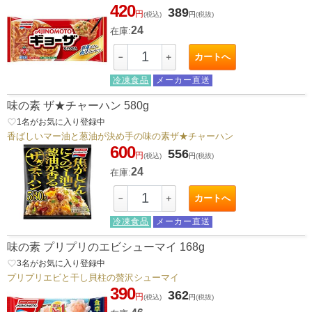
420
389
円
(税込)
円
(税抜)
24
在庫:
カートへ
－
＋
冷凍食品
メーカー直送
味の素 ザ★チャーハン 580g
favorite_border
1
名がお気に入り登録中
香ばしいマー油と葱油が決め手の味の素ザ★チャーハン
600
556
円
(税込)
円
(税抜)
24
在庫:
カートへ
－
＋
冷凍食品
メーカー直送
味の素 プリプリのエビシューマイ 168g
favorite_border
3
名がお気に入り登録中
プリプリエビと干し貝柱の贅沢シューマイ
390
362
円
(税込)
円
(税抜)