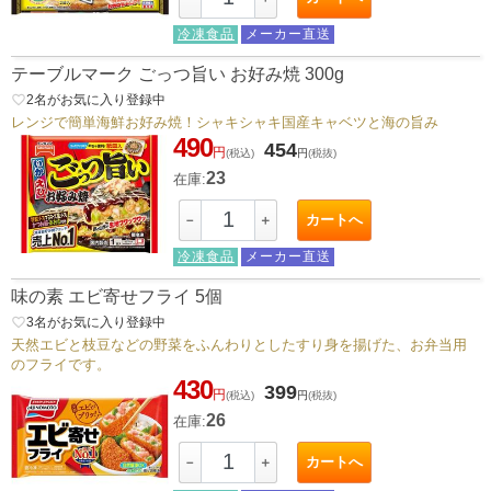
冷凍食品
メーカー直送
テーブルマーク ごっつ旨い お好み焼 300g
favorite_border
2
名がお気に入り登録中
レンジで簡単海鮮お好み焼！シャキシャキ国産キャベツと海の旨み
490
454
円
(税込)
円
(税抜)
23
在庫:
カートへ
－
＋
冷凍食品
メーカー直送
味の素 エビ寄せフライ 5個
favorite_border
3
名がお気に入り登録中
天然エビと枝豆などの野菜をふんわりとしたすり身を揚げた、お弁当用
のフライです。
430
399
円
(税込)
円
(税抜)
26
在庫:
カートへ
－
＋