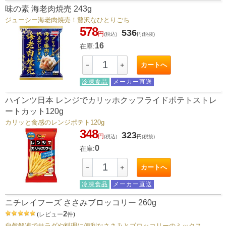
味の素 海老肉焼売 243g
ジューシー海老肉焼売！贅沢なひとりごち
578
536
円
(税込)
円
(税抜)
16
在庫:
カートへ
－
＋
冷凍食品
メーカー直送
ハインツ日本 レンジでカリッホクッフライドポテトストレ
ートカット120g
カリッと食感のレンジポテト120g
348
323
円
(税込)
円
(税抜)
0
在庫:
カートへ
－
＋
冷凍食品
メーカー直送
ニチレイフーズ ささみブロッコリー 260g
2
(
レビュー
件
)
自然解凍でサラダや料理に便利なささみとブロッコリーのミックス