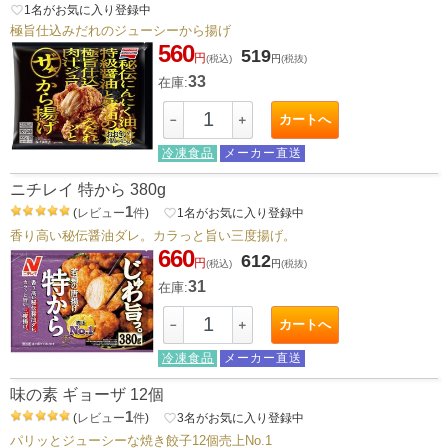
favorite_border
1
名がお気に入り登録中
極旨仕込みだれのジューシーから揚げ
560
519
円
(税込)
円
(税抜)
33
在庫:
カートへ
－
＋
冷凍食品
メーカー直送
ニチレイ 特から 380g
1
(
レビュー
件
)
favorite_border
1
名がお気に入り登録中
香り高い秘伝醤油ダレ。カラっと旨い三度揚げ。
660
612
円
(税込)
円
(税抜)
31
在庫:
カートへ
－
＋
冷凍食品
メーカー直送
味の素 ギョーザ 12個
1
(
レビュー
件
)
favorite_border
3
名がお気に入り登録中
パリッとジューシーな焼き餃子12個売上No.1