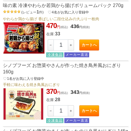
味の素 冷凍やわらか若鶏から揚げボリュームパック 270g
1
(
レビュー
件
)
favorite_border
4
名がお気に入り登録中
やわらか鶏から揚げ 香ばしい二段仕込みの大ぶり一枚肉
470
436
円
(税込)
円
(税抜)
33
在庫:
カートへ
－
＋
冷凍食品
メーカー直送
シノブフーズ お惣菜やさんが作った焼き鳥丼風おにぎり
160g
favorite_border
1
名がお気に入り登録中
手軽に味わえる焼き鳥風おにぎり
370
343
円
(税込)
円
(税抜)
28
在庫:
カートへ
－
＋
冷凍食品
メーカー直送