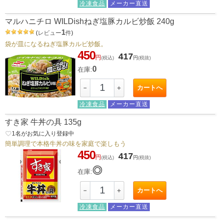
冷凍食品
メーカー直送
マルハニチロ WILDishねぎ塩豚カルビ炒飯 240g
1
(
レビュー
件
)
袋が皿になるねぎ塩豚カルビ炒飯。
450
417
円
(税込)
円
(税抜)
0
在庫:
カートへ
－
＋
冷凍食品
メーカー直送
すき家 牛丼の具 135g
favorite_border
1
名がお気に入り登録中
簡単調理で本格牛丼の味を家庭で楽しもう
450
417
円
(税込)
円
(税抜)
◎
在庫:
カートへ
－
＋
冷凍食品
メーカー直送