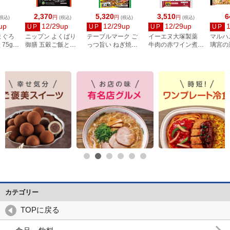
2,370
5,320
3,510
6
円
円
円
税込)
(税込)
(税込)
(税込)
up
12/29up
12/29up
12/29up
UP
UP
UP
UP
まぐろ
ニップン よくばり
テーブルマーク ご
イーエヌ大塚製薬
マルハ
75g×3
御膳 五穀ご飯とあ
っつ旨い ねぎ焼
牛肉の赤ワイン煮
璃宮の
じ竜田揚げ彩り野菜
225g×12個
マッシュポテト添え
400g
の甘酢あん 280g×4
80g×4個
個
カテゴリー
TOPに戻る