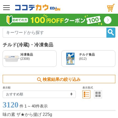
メニュー
チルド(冷蔵)・冷凍食品
冷凍食品
チルド食品
(2308)
(812)
search
検索結果の絞り込み
表示順
表示形式
3120
件 1
～
40件表示
味の素 ザ★から揚げ 225g