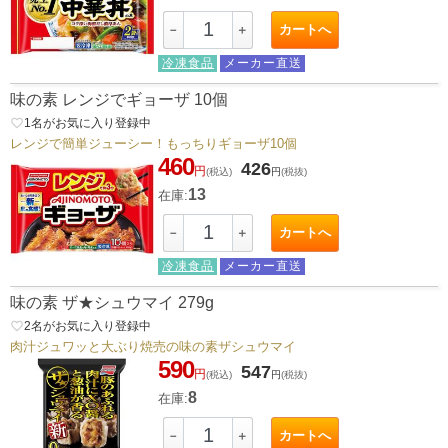
カートへ
－
＋
冷凍食品
メーカー直送
味の素 レンジでギョーザ 10個
favorite_border
1
名がお気に入り登録中
レンジで簡単ジューシー！もっちりギョーザ10個
460
426
円
(税込)
円
(税抜)
13
在庫:
カートへ
－
＋
冷凍食品
メーカー直送
味の素 ザ★シュウマイ 279g
favorite_border
2
名がお気に入り登録中
肉汁ジュワッと大ぶり焼売の味の素ザシュウマイ
590
547
円
(税込)
円
(税抜)
8
在庫:
カートへ
－
＋