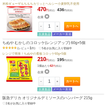
米粉ギョーザもちもちカリッとヘルシー小麦卵乳不使用
470
436
円
(税込)
円
(税抜)
◎
在庫:
カートへ
－
＋
冷凍食品
メーカー直送
ちぬや むかしのコロッケ(レンジアップ) 60g×5個
1
(
レビュー
件
)
favorite_border
5
名がお気に入り登録中
レンジで簡単！ちぬやの看板コロッケ60g×5個
210
195
円
(税込)
円
(税抜)
1個
42
あたり
円
(税込)
◎
在庫:
カートへ
－
＋
冷凍食品
メーカー直送
阪急デリカ オリジナルデミソースのハンバーグ 215g
favorite_border
2
名がお気に入り登録中