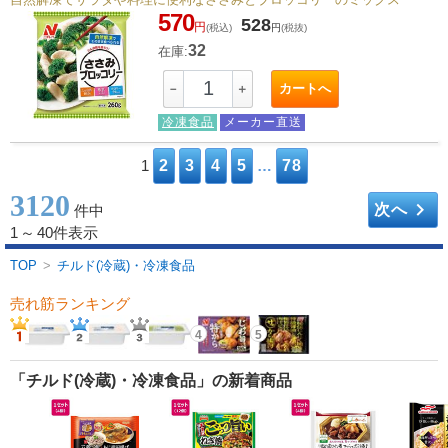
570
528
円
(税込)
円
(税抜)
32
在庫:
カートへ
－
＋
冷凍食品
メーカー直送
1
2
3
4
5
…
78
3120
keyboard_arrow_right
次へ
件中
1
～
40件表示
TOP
>
チルド(冷蔵)・冷凍食品
売れ筋ランキング
4
5
「チルド(冷蔵)・冷凍食品」の新着商品