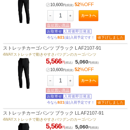
52
%OFF
㋱
10,600
円
(税抜)
カートへ
－
＋
合せ買い商品
お取寄せ
入荷後即日発送
今なら
8/21
(金)入荷予定です！
値下げしました
ストレッチカーゴパンツ ブラック L AF2107-91
4WAYストレッチで動きやすさバツグンのカーゴパンツ
5,566
5,060
円
(税込)
円
(税抜)
52
%OFF
㋱
10,600
円
(税抜)
カートへ
－
＋
合せ買い商品
お取寄せ
入荷後即日発送
今なら
8/21
(金)入荷予定です！
値下げしました
ストレッチカーゴパンツ ブラック LL AF2107-91
4WAYストレッチで動きやすさバツグンのカーゴパンツ
5,566
5,060
円
(税込)
円
(税抜)