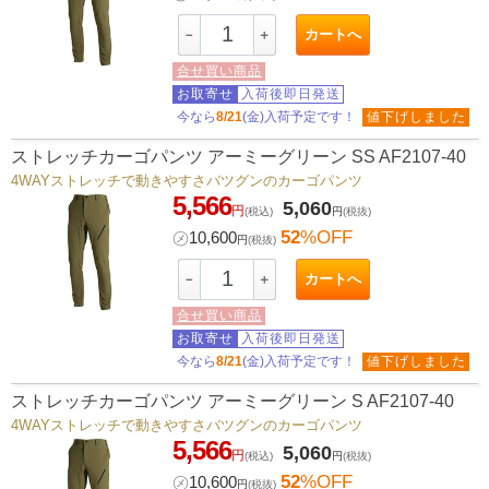
カートへ
－
＋
合せ買い商品
お取寄せ
入荷後即日発送
今なら
8/21
(金)入荷予定です！
値下げしました
ストレッチカーゴパンツ アーミーグリーン SS AF2107-40
4WAYストレッチで動きやすさバツグンのカーゴパンツ
5,566
5,060
円
(税込)
円
(税抜)
52
%OFF
㋱
10,600
円
(税抜)
カートへ
－
＋
合せ買い商品
お取寄せ
入荷後即日発送
今なら
8/21
(金)入荷予定です！
値下げしました
ストレッチカーゴパンツ アーミーグリーン S AF2107-40
4WAYストレッチで動きやすさバツグンのカーゴパンツ
5,566
5,060
円
(税込)
円
(税抜)
52
%OFF
㋱
10,600
円
(税抜)