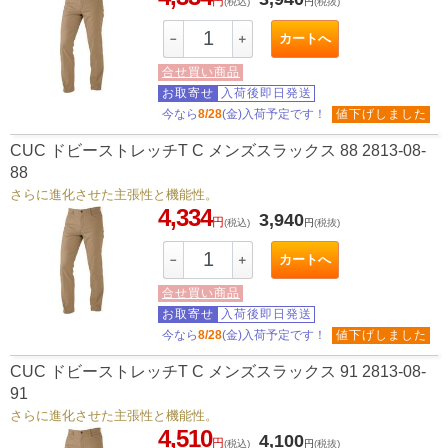
円
(税込)
円
(税抜)
カートへ
－
＋
合せ買い商品
お取寄せ
入荷後即日発送
今なら
8/28
(金)入荷予定です！
値下げしました
CUC ドビーストレッチT C メンズスラックス 88 2813-08-
88
さらに進化させた主張性と機能性。
4,334
3,940
円
(税込)
円
(税抜)
カートへ
－
＋
合せ買い商品
お取寄せ
入荷後即日発送
今なら
8/28
(金)入荷予定です！
値下げしました
CUC ドビーストレッチT C メンズスラックス 91 2813-08-
91
さらに進化させた主張性と機能性。
4,510
4,100
円
(税込)
円
(税抜)