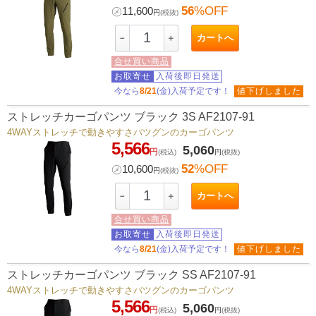
56
%OFF
㋱
11,600
円
(税抜)
カートへ
－
＋
合せ買い商品
お取寄せ
入荷後即日発送
今なら
8/21
(金)入荷予定です！
値下げしました
ストレッチカーゴパンツ ブラック 3S AF2107-91
4WAYストレッチで動きやすさバツグンのカーゴパンツ
5,566
5,060
円
(税込)
円
(税抜)
52
%OFF
㋱
10,600
円
(税抜)
カートへ
－
＋
合せ買い商品
お取寄せ
入荷後即日発送
今なら
8/21
(金)入荷予定です！
値下げしました
ストレッチカーゴパンツ ブラック SS AF2107-91
4WAYストレッチで動きやすさバツグンのカーゴパンツ
5,566
5,060
円
(税込)
円
(税抜)