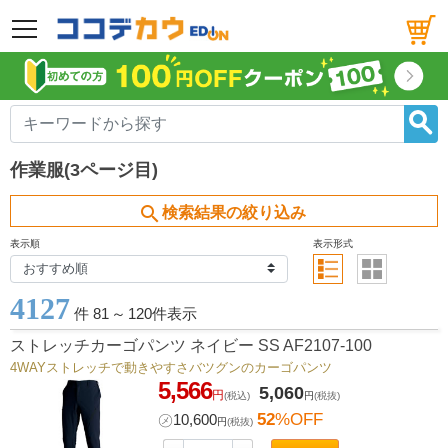
メニュー
作業服(3ページ目)
search
検索結果の絞り込み
表示順
表示形式
4127
件 81
～
120件表示
ストレッチカーゴパンツ ネイビー SS AF2107-100
4WAYストレッチで動きやすさバツグンのカーゴパンツ
5,566
5,060
円
(税込)
円
(税抜)
52
%OFF
㋱
10,600
円
(税抜)