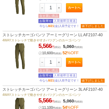
カートへ
－
＋
合せ買い商品
お取寄せ
入荷後即日発送
今なら
8/21
(金)入荷予定です！
値下げしました
ストレッチカーゴパンツ アーミーグリーン LL AF2107-40
4WAYストレッチで動きやすさバツグンのカーゴパンツ
5,566
5,060
円
(税込)
円
(税抜)
52
%OFF
㋱
10,600
円
(税抜)
カートへ
－
＋
合せ買い商品
お取寄せ
入荷後即日発送
今なら
8/21
(金)入荷予定です！
値下げしました
ストレッチカーゴパンツ アーミーグリーン 3L AF2107-40
4WAYストレッチで動きやすさバツグンのカーゴパンツ
5,566
5,060
円
(税込)
円
(税抜)
54
%OFF
㋱
11,100
円
(税抜)