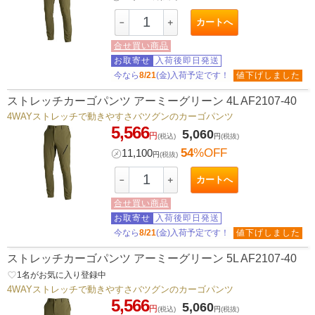
カートへ
－
＋
合せ買い商品
お取寄せ
入荷後即日発送
今なら
8/21
(金)入荷予定です！
値下げしました
ストレッチカーゴパンツ アーミーグリーン 4L AF2107-40
4WAYストレッチで動きやすさバツグンのカーゴパンツ
5,566
5,060
円
(税込)
円
(税抜)
54
%OFF
㋱
11,100
円
(税抜)
カートへ
－
＋
合せ買い商品
お取寄せ
入荷後即日発送
今なら
8/21
(金)入荷予定です！
値下げしました
ストレッチカーゴパンツ アーミーグリーン 5L AF2107-40
favorite_border
1
名がお気に入り登録中
4WAYストレッチで動きやすさバツグンのカーゴパンツ
5,566
5,060
円
(税込)
円
(税抜)