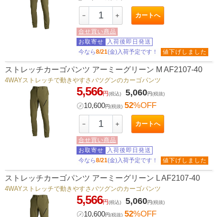
カートへ
－
＋
合せ買い商品
お取寄せ
入荷後即日発送
今なら
8/21
(金)入荷予定です！
値下げしました
ストレッチカーゴパンツ アーミーグリーン M AF2107-40
4WAYストレッチで動きやすさバツグンのカーゴパンツ
5,566
5,060
円
(税込)
円
(税抜)
52
%OFF
㋱
10,600
円
(税抜)
カートへ
－
＋
合せ買い商品
お取寄せ
入荷後即日発送
今なら
8/21
(金)入荷予定です！
値下げしました
ストレッチカーゴパンツ アーミーグリーン L AF2107-40
4WAYストレッチで動きやすさバツグンのカーゴパンツ
5,566
5,060
円
(税込)
円
(税抜)
52
%OFF
㋱
10,600
円
(税抜)