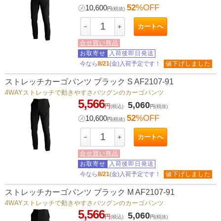
52
%OFF
㋱
10,600
円
(税抜)
カートへ
－
＋
合せ買い商品
お取寄せ
入荷後即日発送
今なら
8/21
(金)入荷予定です！
値下げしました
ストレッチカーゴパンツ ブラック S AF2107-91
4WAYストレッチで動きやすさバツグンのカーゴパンツ
5,566
5,060
円
(税込)
円
(税抜)
52
%OFF
㋱
10,600
円
(税抜)
カートへ
－
＋
合せ買い商品
お取寄せ
入荷後即日発送
今なら
8/21
(金)入荷予定です！
値下げしました
ストレッチカーゴパンツ ブラック M AF2107-91
4WAYストレッチで動きやすさバツグンのカーゴパンツ
5,566
5,060
円
(税込)
円
(税抜)