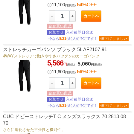
54
%OFF
㋱
11,100
円
(税抜)
カートへ
－
＋
合せ買い商品
お取寄せ
入荷後即日発送
今なら
8/21
(金)入荷予定です！
値下げしました
ストレッチカーゴパンツ ブラック 5L AF2107-91
4WAYストレッチで動きやすさバツグンのカーゴパンツ
5,566
5,060
円
(税込)
円
(税抜)
56
%OFF
㋱
11,600
円
(税抜)
カートへ
－
＋
合せ買い商品
お取寄せ
入荷後即日発送
今なら
8/21
(金)入荷予定です！
値下げしました
CUC ドビーストレッチT C メンズスラックス 70 2813-08-
70
さらに進化させた主張性と機能性。