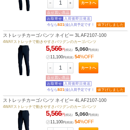
カートへ
－
＋
合せ買い商品
お取寄せ
入荷後即日発送
今なら
8/21
(金)入荷予定です！
値下げしました
ストレッチカーゴパンツ ネイビー 3L AF2107-100
4WAYストレッチで動きやすさバツグンのカーゴパンツ
5,566
5,060
円
(税込)
円
(税抜)
54
%OFF
㋱
11,100
円
(税抜)
カートへ
－
＋
合せ買い商品
お取寄せ
入荷後即日発送
今なら
8/21
(金)入荷予定です！
値下げしました
ストレッチカーゴパンツ ネイビー 4L AF2107-100
4WAYストレッチで動きやすさバツグンのカーゴパンツ
5,566
5,060
円
(税込)
円
(税抜)
54
%OFF
㋱
11,100
円
(税抜)