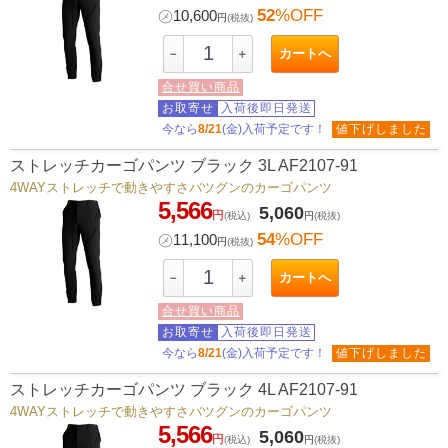
52
%OFF
㋱
10,600
円
(税抜)
カートへ
－
＋
合せ買い商品
お取寄せ
入荷後即日発送
今なら
8/21
(金)入荷予定です！
値下げしました
ストレッチカーゴパンツ ブラック 3L AF2107-91
4WAYストレッチで動きやすさバツグンのカーゴパンツ
5,566
5,060
円
(税込)
円
(税抜)
54
%OFF
㋱
11,100
円
(税抜)
カートへ
－
＋
合せ買い商品
お取寄せ
入荷後即日発送
今なら
8/21
(金)入荷予定です！
値下げしました
ストレッチカーゴパンツ ブラック 4L AF2107-91
4WAYストレッチで動きやすさバツグンのカーゴパンツ
5,566
5,060
円
(税込)
円
(税抜)