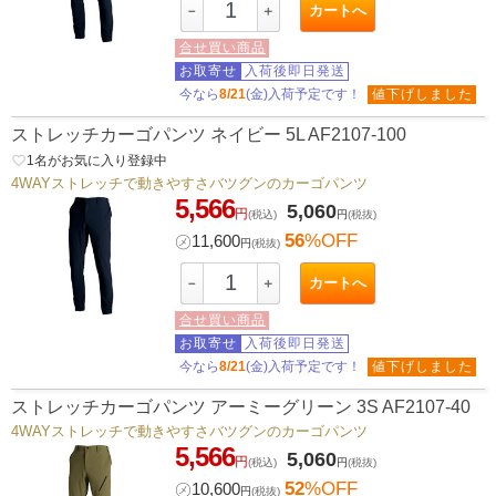
カートへ
－
＋
合せ買い商品
お取寄せ
入荷後即日発送
今なら
8/21
(金)入荷予定です！
値下げしました
ストレッチカーゴパンツ ネイビー 5L AF2107-100
favorite_border
1
名がお気に入り登録中
4WAYストレッチで動きやすさバツグンのカーゴパンツ
5,566
5,060
円
(税込)
円
(税抜)
56
%OFF
㋱
11,600
円
(税抜)
カートへ
－
＋
合せ買い商品
お取寄せ
入荷後即日発送
今なら
8/21
(金)入荷予定です！
値下げしました
ストレッチカーゴパンツ アーミーグリーン 3S AF2107-40
4WAYストレッチで動きやすさバツグンのカーゴパンツ
5,566
5,060
円
(税込)
円
(税抜)
52
%OFF
㋱
10,600
円
(税抜)