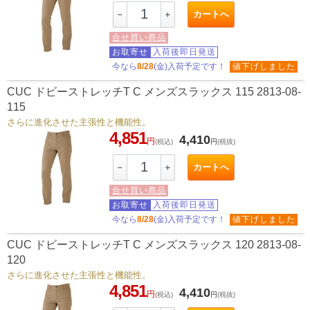
カートへ
－
＋
合せ買い商品
お取寄せ
入荷後即日発送
今なら
8/28
(金)入荷予定です！
値下げしました
CUC ドビーストレッチT C メンズスラックス 115 2813-08-
115
さらに進化させた主張性と機能性。
4,851
4,410
円
(税込)
円
(税抜)
カートへ
－
＋
合せ買い商品
お取寄せ
入荷後即日発送
今なら
8/28
(金)入荷予定です！
値下げしました
CUC ドビーストレッチT C メンズスラックス 120 2813-08-
120
さらに進化させた主張性と機能性。
4,851
4,410
円
(税込)
円
(税抜)