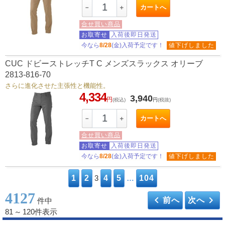
カートへ
－
＋
合せ買い商品
お取寄せ
入荷後即日発送
今なら
8/28
(金)入荷予定です！
値下げしました
CUC ドビーストレッチT C メンズスラックス オリーブ
2813-816-70
さらに進化させた主張性と機能性。
4,334
3,940
円
(税込)
円
(税抜)
カートへ
－
＋
合せ買い商品
お取寄せ
入荷後即日発送
今なら
8/28
(金)入荷予定です！
値下げしました
1
2
3
4
5
…
104
4127
keyboard_arrow_left
keyboard_arrow_right
前へ
次へ
件中
81
～
120件表示