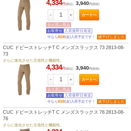
4,334
3,940
円
(税込)
円
(税抜)
カートへ
－
＋
合せ買い商品
お取寄せ
入荷後即日発送
今なら
8/28
(金)入荷予定です！
値下げしました
CUC ドビーストレッチT C メンズスラックス 73 2813-08-
73
さらに進化させた主張性と機能性。
4,334
3,940
円
(税込)
円
(税抜)
カートへ
－
＋
合せ買い商品
お取寄せ
入荷後即日発送
今なら
8/28
(金)入荷予定です！
値下げしました
CUC ドビーストレッチT C メンズスラックス 76 2813-08-
76
さらに進化させた主張性と機能性。