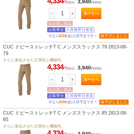
4,334
3,940
円
(税込)
円
(税抜)
カートへ
－
＋
合せ買い商品
お取寄せ
入荷後即日発送
今なら
8/28
(金)入荷予定です！
値下げしました
CUC ドビーストレッチT C メンズスラックス 79 2813-08-
79
さらに進化させた主張性と機能性。
4,334
3,940
円
(税込)
円
(税抜)
カートへ
－
＋
合せ買い商品
お取寄せ
入荷後即日発送
今なら
8/28
(金)入荷予定です！
値下げしました
CUC ドビーストレッチT C メンズスラックス 85 2813-08-
85
さらに進化させた主張性と機能性。
4,334
3,940