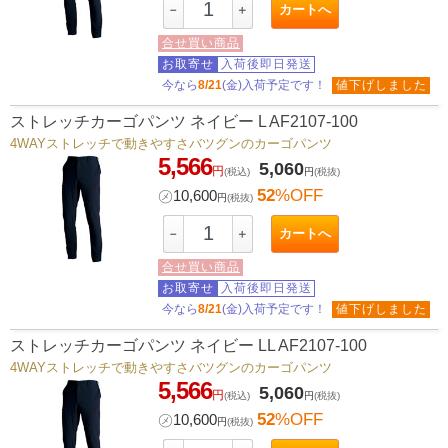
カートへ
－
＋
合せ買い商品
お取寄せ
入荷後即日発送
今なら
8/21
(金)入荷予定です！
値下げしました
ストレッチカーゴパンツ ネイビー L AF2107-100
4WAYストレッチで動きやすさバツグンのカーゴパンツ
5,566
5,060
円
(税込)
円
(税抜)
52
%OFF
㋱
10,600
円
(税抜)
カートへ
－
＋
合せ買い商品
お取寄せ
入荷後即日発送
今なら
8/21
(金)入荷予定です！
値下げしました
ストレッチカーゴパンツ ネイビー LL AF2107-100
4WAYストレッチで動きやすさバツグンのカーゴパンツ
5,566
5,060
円
(税込)
円
(税抜)
52
%OFF
㋱
10,600
円
(税抜)