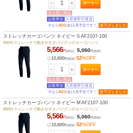
カートへ
－
＋
合せ買い商品
お取寄せ
入荷後即日発送
今なら
8/21
(金)入荷予定です！
値下げしました
ストレッチカーゴパンツ ネイビー S AF2107-100
4WAYストレッチで動きやすさバツグンのカーゴパンツ
5,566
5,060
円
(税込)
円
(税抜)
52
%OFF
㋱
10,600
円
(税抜)
カートへ
－
＋
合せ買い商品
お取寄せ
入荷後即日発送
今なら
8/21
(金)入荷予定です！
値下げしました
ストレッチカーゴパンツ ネイビー M AF2107-100
4WAYストレッチで動きやすさバツグンのカーゴパンツ
5,566
5,060
円
(税込)
円
(税抜)
52
%OFF
㋱
10,600
円
(税抜)