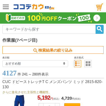
メニュー
作業服(7ページ目)
search
検索結果の絞り込み
表示順
表示形式
4127
件 241
～
280件表示
CUC ドビーストレッチT C メンズパンツ ミッド 2815-820-
130
さらに進化させた主張性と機能性。
5,192
4,720
円
(税込)
円
(税抜)