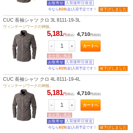
お取寄せ
入荷後即日発送
今なら
8/28
(金)入荷予定です！
値下げしました
CUC 長袖シャツ クロ 3L 8111-19-3L
ヴィンテージワークの神髄。
5,181
4,710
円
(税込)
円
(税抜)
カートへ
－
＋
合せ買い商品
お取寄せ
入荷後即日発送
今なら
8/28
(金)入荷予定です！
値下げしました
CUC 長袖シャツ クロ 4L 8111-19-4L
ヴィンテージワークの神髄。
5,181
4,710
円
(税込)
円
(税抜)
カートへ
－
＋
合せ買い商品
お取寄せ
入荷後即日発送
今なら
8/28
(金)入荷予定です！
値下げしました