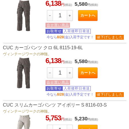
6,138
5,580
円
(税込)
円
(税抜)
カートへ
－
＋
合せ買い商品
お取寄せ
入荷後即日発送
今なら
8/28
(金)入荷予定です！
値下げしました
CUC カーゴパンツ クロ 6L 8115-19-6L
ヴィンテージワークの神髄。
6,138
5,580
円
(税込)
円
(税抜)
カートへ
－
＋
合せ買い商品
お取寄せ
入荷後即日発送
今なら
8/28
(金)入荷予定です！
値下げしました
CUC スリムカーゴパンツ アイボリー S 8116-03-S
ヴィンテージワークの神髄。
5,753
5,230
円
(税込)
円
(税抜)