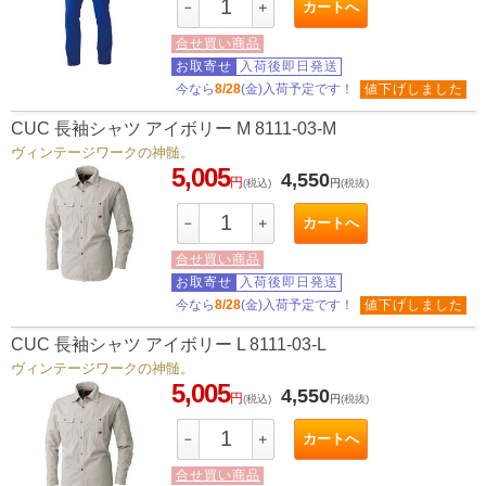
カートへ
－
＋
合せ買い商品
お取寄せ
入荷後即日発送
今なら
8/28
(金)入荷予定です！
値下げしました
CUC 長袖シャツ アイボリー M 8111-03-M
ヴィンテージワークの神髄。
5,005
4,550
円
(税込)
円
(税抜)
カートへ
－
＋
合せ買い商品
お取寄せ
入荷後即日発送
今なら
8/28
(金)入荷予定です！
値下げしました
CUC 長袖シャツ アイボリー L 8111-03-L
ヴィンテージワークの神髄。
5,005
4,550
円
(税込)
円
(税抜)
カートへ
－
＋
合せ買い商品