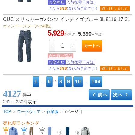
お取寄せ
入荷後即日発送
今なら
8/28
(金)入荷予定です！
値下げしました
CUC スリムカーゴパンツ インディゴブルー 3L 8116-17-3L
ヴィンテージワークの神髄。
5,929
5,390
円
(税込)
円
(税抜)
カートへ
－
＋
合せ買い商品
お取寄せ
入荷後即日発送
今なら
8/28
(金)入荷予定です！
値下げしました
1
…
6
7
8
9
10
…
104
4127
keyboard_arrow_left
keyboard_arrow_right
前へ
次へ
件中
241
～
280件表示
TOP
>
ワークウェア
>
作業服
>
7ページ目
売れ筋ランキング
4
5