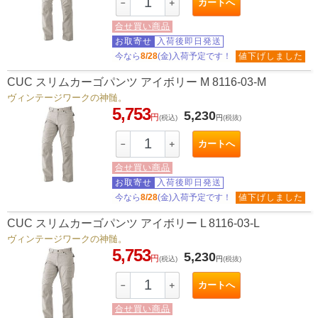
カートへ
－
＋
合せ買い商品
お取寄せ
入荷後即日発送
今なら
8/28
(金)入荷予定です！
値下げしました
CUC スリムカーゴパンツ アイボリー M 8116-03-M
ヴィンテージワークの神髄。
5,753
5,230
円
(税込)
円
(税抜)
カートへ
－
＋
合せ買い商品
お取寄せ
入荷後即日発送
今なら
8/28
(金)入荷予定です！
値下げしました
CUC スリムカーゴパンツ アイボリー L 8116-03-L
ヴィンテージワークの神髄。
5,753
5,230
円
(税込)
円
(税抜)
カートへ
－
＋
合せ買い商品