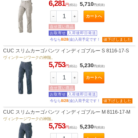
6,281
5,710
円
(税込)
円
(税抜)
カートへ
－
＋
合せ買い商品
お取寄せ
入荷後即日発送
今なら
8/28
(金)入荷予定です！
値下げしました
CUC スリムカーゴパンツ インディゴブルー S 8116-17-S
ヴィンテージワークの神髄。
5,753
5,230
円
(税込)
円
(税抜)
カートへ
－
＋
合せ買い商品
お取寄せ
入荷後即日発送
今なら
8/28
(金)入荷予定です！
値下げしました
CUC スリムカーゴパンツ インディゴブルー M 8116-17-M
ヴィンテージワークの神髄。
5,753
5,230
円
(税込)
円
(税抜)