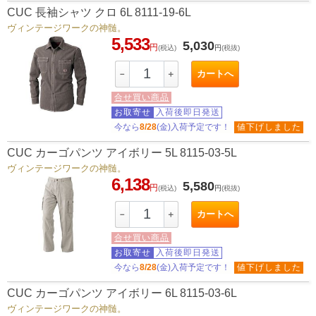
CUC 長袖シャツ クロ 6L 8111-19-6L
ヴィンテージワークの神髄。
5,533
5,030
円
(税込)
円
(税抜)
カートへ
－
＋
合せ買い商品
お取寄せ
入荷後即日発送
今なら
8/28
(金)入荷予定です！
値下げしました
CUC カーゴパンツ アイボリー 5L 8115-03-5L
ヴィンテージワークの神髄。
6,138
5,580
円
(税込)
円
(税抜)
カートへ
－
＋
合せ買い商品
お取寄せ
入荷後即日発送
今なら
8/28
(金)入荷予定です！
値下げしました
CUC カーゴパンツ アイボリー 6L 8115-03-6L
ヴィンテージワークの神髄。