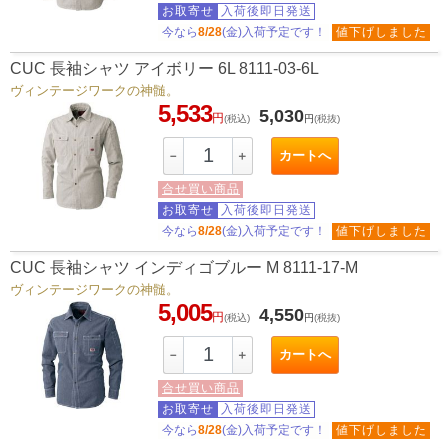
お取寄せ
入荷後即日発送
今なら
8/28
(金)入荷予定です！
値下げしました
CUC 長袖シャツ アイボリー 6L 8111-03-6L
ヴィンテージワークの神髄。
5,533
5,030
円
(税込)
円
(税抜)
カートへ
－
＋
合せ買い商品
お取寄せ
入荷後即日発送
今なら
8/28
(金)入荷予定です！
値下げしました
CUC 長袖シャツ インディゴブルー M 8111-17-M
ヴィンテージワークの神髄。
5,005
4,550
円
(税込)
円
(税抜)
カートへ
－
＋
合せ買い商品
お取寄せ
入荷後即日発送
今なら
8/28
(金)入荷予定です！
値下げしました