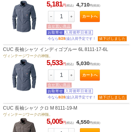
5,181
4,710
円
(税込)
円
(税抜)
カートへ
－
＋
合せ買い商品
お取寄せ
入荷後即日発送
今なら
8/28
(金)入荷予定です！
値下げしました
CUC 長袖シャツ インディゴブルー 6L 8111-17-6L
ヴィンテージワークの神髄。
5,533
5,030
円
(税込)
円
(税抜)
カートへ
－
＋
合せ買い商品
お取寄せ
入荷後即日発送
今なら
8/28
(金)入荷予定です！
値下げしました
CUC 長袖シャツ クロ M 8111-19-M
ヴィンテージワークの神髄。
5,005
4,550
円
(税込)
円
(税抜)