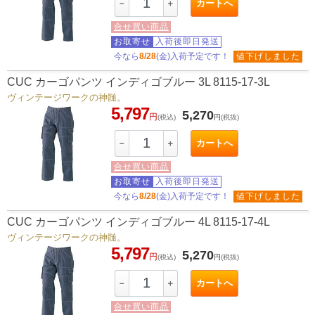
カートへ
－
＋
合せ買い商品
お取寄せ
入荷後即日発送
今なら
8/28
(金)入荷予定です！
値下げしました
CUC カーゴパンツ インディゴブルー 3L 8115-17-3L
ヴィンテージワークの神髄。
5,797
5,270
円
(税込)
円
(税抜)
カートへ
－
＋
合せ買い商品
お取寄せ
入荷後即日発送
今なら
8/28
(金)入荷予定です！
値下げしました
CUC カーゴパンツ インディゴブルー 4L 8115-17-4L
ヴィンテージワークの神髄。
5,797
5,270
円
(税込)
円
(税抜)
カートへ
－
＋
合せ買い商品