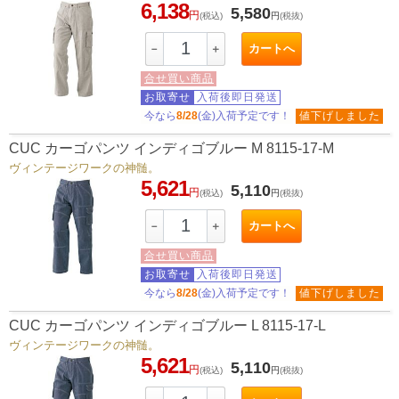
6,138
5,580
円
(税込)
円
(税抜)
カートへ
－
＋
合せ買い商品
お取寄せ
入荷後即日発送
今なら
8/28
(金)入荷予定です！
値下げしました
CUC カーゴパンツ インディゴブルー M 8115-17-M
ヴィンテージワークの神髄。
5,621
5,110
円
(税込)
円
(税抜)
カートへ
－
＋
合せ買い商品
お取寄せ
入荷後即日発送
今なら
8/28
(金)入荷予定です！
値下げしました
CUC カーゴパンツ インディゴブルー L 8115-17-L
ヴィンテージワークの神髄。
5,621
5,110
円
(税込)
円
(税抜)