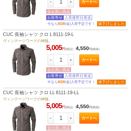
カートへ
－
＋
合せ買い商品
お取寄せ
入荷後即日発送
今なら
8/28
(金)入荷予定です！
値下げしました
CUC 長袖シャツ クロ L 8111-19-L
ヴィンテージワークの神髄。
5,005
4,550
円
(税込)
円
(税抜)
カートへ
－
＋
合せ買い商品
お取寄せ
入荷後即日発送
今なら
8/28
(金)入荷予定です！
値下げしました
CUC 長袖シャツ クロ LL 8111-19-LL
ヴィンテージワークの神髄。
5,005
4,550
円
(税込)
円
(税抜)
カートへ
－
＋
合せ買い商品