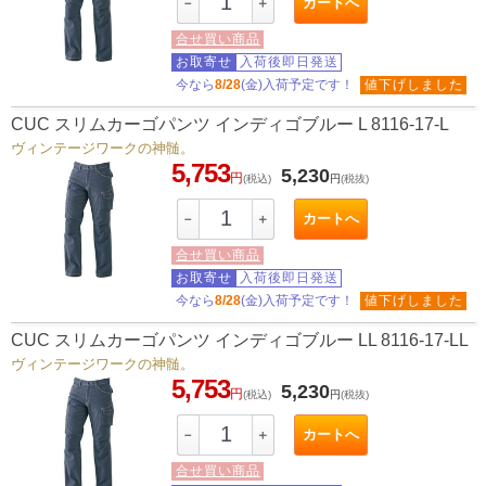
カートへ
－
＋
合せ買い商品
お取寄せ
入荷後即日発送
今なら
8/28
(金)入荷予定です！
値下げしました
CUC スリムカーゴパンツ インディゴブルー L 8116-17-L
ヴィンテージワークの神髄。
5,753
5,230
円
(税込)
円
(税抜)
カートへ
－
＋
合せ買い商品
お取寄せ
入荷後即日発送
今なら
8/28
(金)入荷予定です！
値下げしました
CUC スリムカーゴパンツ インディゴブルー LL 8116-17-LL
ヴィンテージワークの神髄。
5,753
5,230
円
(税込)
円
(税抜)
カートへ
－
＋
合せ買い商品