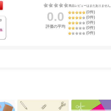
商品レビューはまだありません
0.0
(
0
件)
(
0
件)
？
(
0
件)
評価の平均
(
0
件)
出
(
0
件)