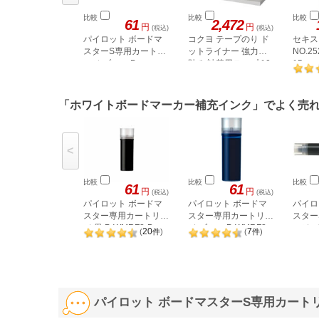
比較
比較
比較
61
2,472
円
円
(税込)
(税込)
パイロット ボードマ
コクヨ テープのり ド
セキス
スターS専用カートリ
ットライナー 強力に
NO.25
ッジ ブルー P-
貼る 詰替用テープ 10
15mm
WMSRF8-L
C252×
個 タ-D403-08X10
「ホワイトボードマーカー補充インク」でよく売
<
比較
比較
比較
61
61
円
円
(税込)
(税込)
パイロット ボードマ
パイロット ボードマ
パイロ
スター専用カートリッ
スター専用カートリッ
スター
ジ 黒 P-WMRF8-B
ジ ブルー P-WMRF8-
ッジ ブ
20
7
(
件
)
(
件
)
L
WMSR
パイロット ボードマスターS専用カートリッ