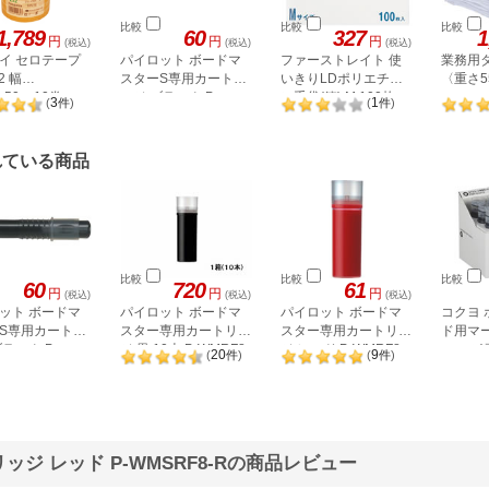
比較
比較
比較
1,789
60
327
1
円
円
円
(税込)
(税込)
(税込)
イ セロテープ
パイロット ボードマ
ファーストレイト 使
業務用タ
2 幅
スターS専用カートリ
いきりLDポリエチレ
〈重さ5
×50m 10巻
ッジ ブラック P-
ン手袋(箱) M 100枚
3
1
(
件
)
(
件
)
03
WMSRF8-B
FR-5812
れている商品
比較
比較
比較
60
720
61
円
円
円
(税込)
(税込)
(税込)
ット ボードマ
パイロット ボードマ
パイロット ボードマ
コクヨ
S専用カートリ
スター専用カートリッ
スター専用カートリッ
ド用マ
ラック P-
ジ 黒 10本 P-WMRF8-
ジ レッド P-WMRF8-
エール
20
9
(
件
)
(
件
)
F8-B
B
R
ッジ 黒 
ジ レッド P-WMSRF8-Rの商品レビュー