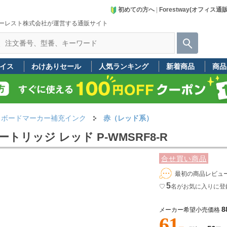
初めての方へ
|
Forestway(オフィス通
ーレスト株式会社が運営する通販サイト
イス
わけありセール
人気ランキング
新着商品
商品
トボードマーカー補充インク
赤（レッド系）
リッジ レッド P-WMSRF8-R
合せ買い商品
最初の商品レビュ
5
♡
名
がお気に入りに登
8
メーカー希望小売価格
61