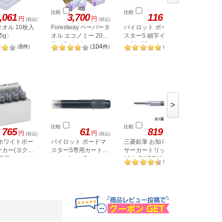
比較
比較
比較
,061
3,700
116
1,
円
円
円
(税込)
(税込)
(税込)
オル 10枚入
Forestway ペーパータ
パイロット ボードマ
ヘイコー
5g〉
オル エコノミー 200
スターS 細字イレーザ
パック 22
枚×42パック
ー付 ブラック
100枚 S2
8
104
2
(
件
)
(
件
)
(
件
)
WMBSE-15F-B
#006735
>
比較
比較
比較
765
61
819
円
円
円
(税込)
(税込)
(税込)
 ホワイトボー
パイロット ボードマ
三菱鉛筆 お知らセン
パイロッ
ーカー(ヨクミ
スターS専用カートリ
サーカートリッジ 黒
スター専
)専用カートリ
ッジ ブルー P-
10本 PWBR1004M.24
ジ グリー
7
(
件
)
WMSRF8-L
WMRF8-
12本