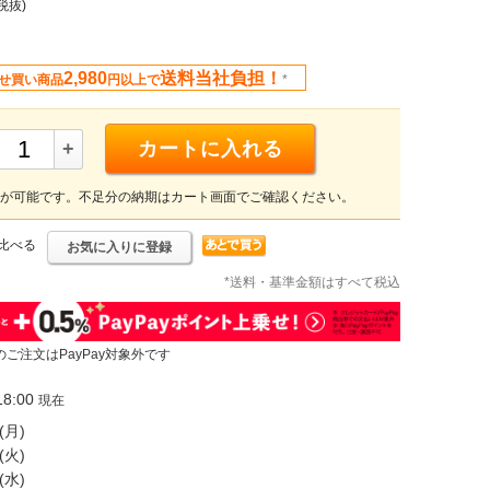
税抜)
2,980
送料当社負担！
せ買い商品
円以上で
*
+
カートに入れる
が可能です。不足分の納期はカート画面でご確認ください。
比べる
お気に入りに登録
*送料・基準金額はすべて税込
のご注文はPayPay対象外です
8:00
現在
(月)
(火)
(水)