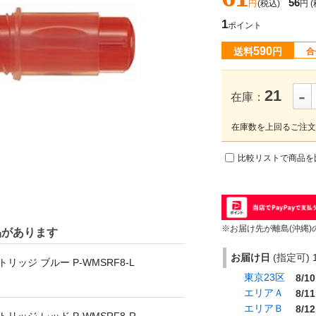
56
円
(税込)
円
(
1
ポイント
590
送料
円
合
-
21
在庫：
在庫数を上回るご注文
比較リストで商品を
※お届け先が離島(沖縄)
品があります
お届け日
(指定可) 1
ッジ ブルー P-WMSRF8-L
東京23区
8/10
エリアＡ
8/11
エリアＢ
8/12