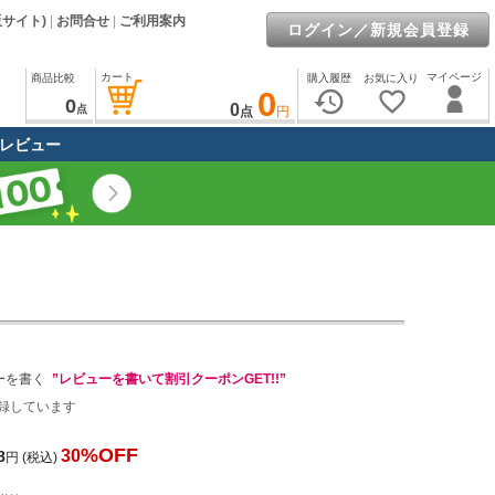
販サイト)
|
お問合せ
|
ご利用案内
ログイン／新規会員登録
カート
マイページ
商品比較
購入履歴
お気に入り
0
history
favorite_border
0
0
点
点
円
レビュー
ーを書く
”レビューを書いて割引クーポンGET!!”
録しています
%OFF
30
8
円
(税込)