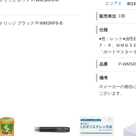
ッジ レッド P-WMSRF8-R
エリアＣ
8/13
1個
販売単位
ッジ ブラック P-WMSRF8-B
仕様
●色：レッド●油性
Ｆ－Ｒ、ＷＭＢＳ
「ボードマスター
品番
P-WMSR
備考
※メーカーの都合
ございます。