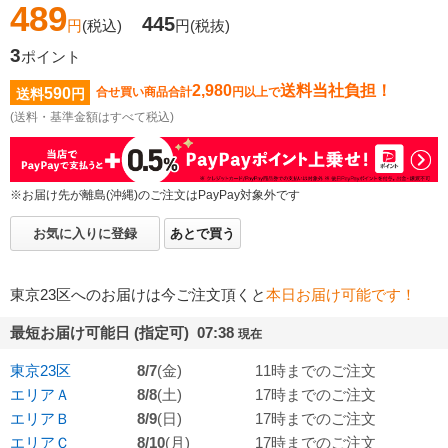
489
445
円
(税込)
円
(税抜)
3
ポイント
2,980
送料当社負担！
590
合せ買い商品合計
円以上で
送料
円
(送料・基準金額はすべて税込)
※お届け先が離島(沖縄)のご注文はPayPay対象外です
お気に入りに登録
あとで買う
東京23区へのお届けは今ご注文頂くと
本日お届け可能です！
最短お届け可能日 (指定可) 07:38
現在
東京23区
8/7
(金)
11時までのご注文
エリアＡ
8/8
(土)
17時までのご注文
エリアＢ
8/9
(日)
17時までのご注文
エリアＣ
8/10
(月)
17時までのご注文