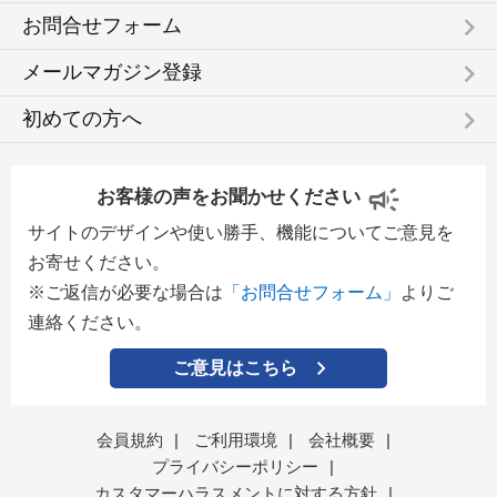
keyboard_arrow_right
お問合せフォーム
keyboard_arrow_right
メールマガジン登録
keyboard_arrow_right
初めての方へ
お客様の声をお聞かせください
サイトのデザインや使い勝手、機能についてご意見を
お寄せください。
※ご返信が必要な場合は
「お問合せフォーム」
よりご
連絡ください。
ご意見はこちら
会員規約
|
ご利用環境
|
会社概要
|
プライバシーポリシー
|
カスタマーハラスメントに対する方針
|