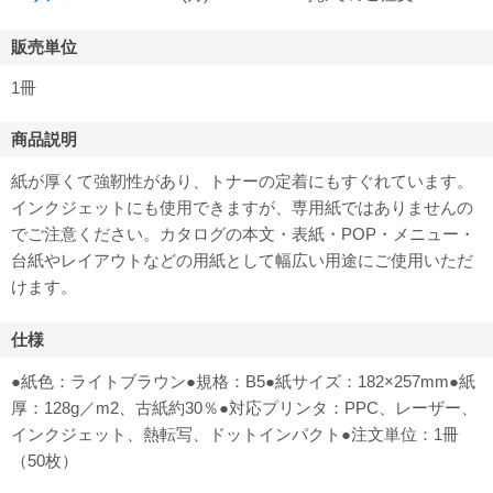
販売単位
1冊
商品説明
紙が厚くて強靭性があり、トナーの定着にもすぐれています。
インクジェットにも使用できますが、専用紙ではありませんの
でご注意ください。カタログの本文・表紙・POP・メニュー・
台紙やレイアウトなどの用紙として幅広い用途にご使用いただ
けます。
仕様
●紙色：ライトブラウン●規格：B5●紙サイズ：182×257mm●紙
厚：128g／m2、古紙約30％●対応プリンタ：PPC、レーザー、
インクジェット、熱転写、ドットインパクト●注文単位：1冊
（50枚）