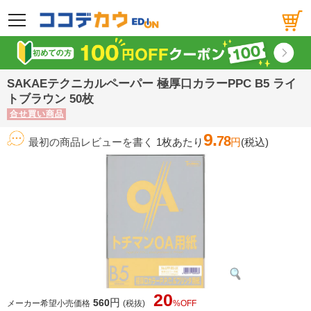
メニュー
SAKAEテクニカルペーパー 極厚口カラーPPC B5 ライ
トブラウン 50枚
合せ買い商品
9.
78
最初の商品レビューを書く
1枚あたり
円
(税込)
20
円
560
メーカー希望小売価格
(税抜)
%OFF