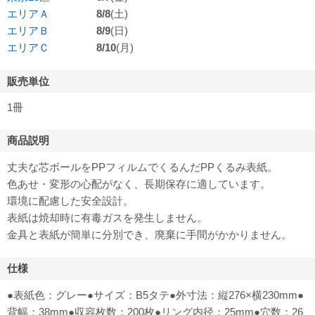
エリアＡ
8/8
(土)
エリアＢ
8/9
(日)
エリアＣ
8/10
(月)
販売単位
1冊
商品説明
丈夫な芯ボールをPPフィルムでくるんだPPくるみ表紙。
色あせ・変形の心配がなく、長期保存に適しています。
環境に配慮した安全設計。
表紙は焼却時に有毒ガスを発生しません。
金具と表紙が簡単に分別でき、廃棄に手間がかかりません。
仕様
●表紙色：グレー●サイズ：B5タテ●外寸法：縦276×横230mm●
背幅：38mm●収容枚数：200枚●リング内径：25mm●穴数：26