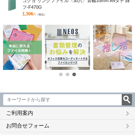
コクヨ リングファイル〈30穴〉背幅33mm A4タテ 緑
フ-F470G
1,306
円
（税込）
keyboard_arrow_right
ご利用案内
keyboard_arrow_right
お問合せフォーム