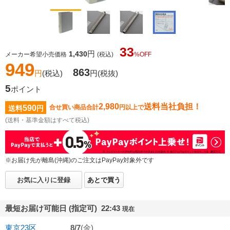
33
円
1,430
メーカー希望小売価格
(税込)
%OFF
949
863
円
(税込)
円
(税抜)
5
ポイント
2,980
送料当社負担！
590
合せ買い商品合計
円以上で
送料
円
(送料・基準金額はすべて税込)
※お届け先が離島(沖縄)のご注文はPayPay対象外です
お気に入りに登録
あとで買う
最短お届け可能日 (指定可) 22:43
現在
東京23区
8/7
(金)