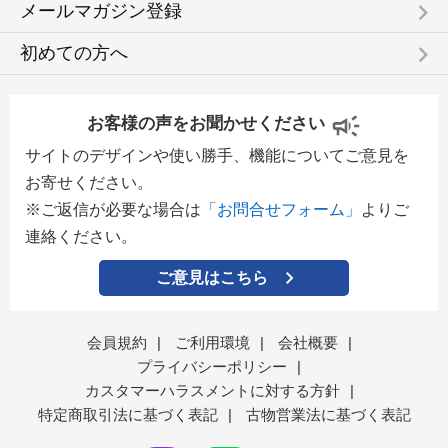
keyboard_arrow_right
メールマガジン登録
keyboard_arrow_right
初めての方へ
お客様の声をお聞かせください
サイトのデザインや使い勝手、機能についてご意見を
お寄せください。
※ご返信が必要な場合は
「お問合せフォーム」
よりご
連絡ください。
ご意見はこちら
会員規約
|
ご利用環境
|
会社概要
|
プライバシーポリシー
|
カスタマーハラスメントに対する方針
|
特定商取引法に基づく表記
|
古物営業法に基づく表記