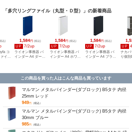
「多穴リングファイル（丸型・Ｄ型）」の新着商品
1,584
1,584
1,584
1,5
円
円
円
税込)
(税込)
(税込)
(税込)
p
7/2up
7/2up
7/2up
UP
UP
UP
UP
fa コ
ライオン事務器 バ
ライオン事務器 バ
ライオン事務器 バ
ナカバ
ファイル
インダー A4 ダーク
インダー A4 ホワイ
インダー A4 ブラッ
り個別
ットブ
ブルー(DB) BD-553
ト(W) BD-553
ク(BK) BD-553
イル 4
-24
ド・S
RF103
この商品を買った人はこんな商品も買っています
マルマン メタルバインダー(ダブロック) B5タテ 内径
25mm レッド
949
円
（税込）
マルマン メタルバインダー(ダブロック) B5タテ 内径
30mm ブルー
985
円
（税込）