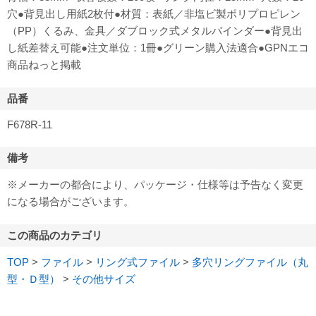
穴●背見出し用紙2枚付●材質：表紙／非塩ビ製ポリプロピレン
（PP）くるみ、金具／ダブロック式メタルバインダー●背見出
し紙差替え可能●注文単位：1冊●グリーン購入法適合●GPNエコ
商品ねっと掲載
品番
F678R-11
備考
※メーカーの都合により、パッケージ・仕様等は予告なく変更
になる場合がございます。
この商品のカテゴリ
TOP
>
ファイル
>
リング式ファイル
>
多穴リングファイル（丸
型・Ｄ型）
>
その他サイズ