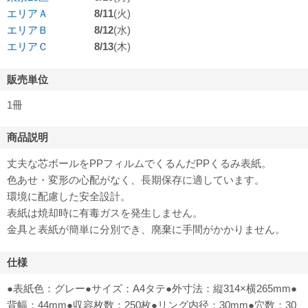
エリアＡ
8/11
(火)
エリアＢ
8/12
(水)
エリアＣ
8/13
(木)
販売単位
1冊
商品説明
丈夫な芯ボールをPPフィルムでくるんだPPくるみ表紙。
色あせ・変形の心配がなく、長期保存に適しています。
環境に配慮した安全設計。
表紙は焼却時に有毒ガスを発生しません。
金具と表紙が簡単に分別でき、廃棄に手間がかかりません。
仕様
●表紙色：グレー●サイズ：A4タテ●外寸法：縦314×横265mm●
背幅：44mm●収容枚数：250枚●リング内径：30mm●穴数：30