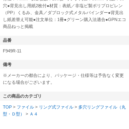
穴●背見出し用紙2枚付●材質：表紙／非塩ビ製ポリプロピレン
（PP）くるみ、金具／ダブロック式メタルバインダー●背見出
し紙差替え可能●注文単位：1冊●グリーン購入法適合●GPNエコ
商品ねっと掲載
品番
F949R-11
備考
※メーカーの都合により、パッケージ・仕様等は予告なく変更
になる場合がございます。
この商品のカテゴリ
TOP
>
ファイル
>
リング式ファイル
>
多穴リングファイル（丸
型・Ｄ型）
>
Ａ４