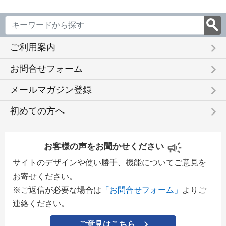
keyboard_arrow_right
ご利用案内
keyboard_arrow_right
お問合せフォーム
keyboard_arrow_right
メールマガジン登録
keyboard_arrow_right
初めての方へ
お客様の声をお聞かせください
サイトのデザインや使い勝手、機能についてご意見を
お寄せください。
※ご返信が必要な場合は
「お問合せフォーム」
よりご
連絡ください。
ご意見はこちら