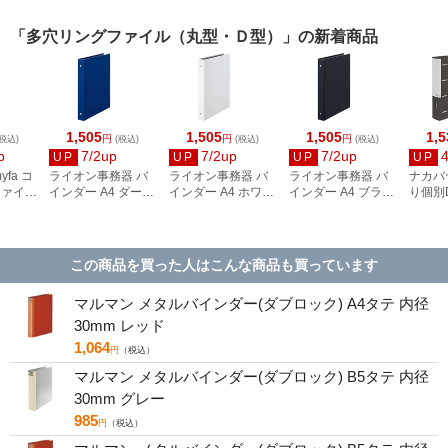
「多穴リングファイル（丸型・Ｄ型）」の新着商品
1,505
1,505
1,505
1,5
円
円
円
税込)
(税込)
(税込)
(税込)
p
7/2up
7/2up
7/2up
UP
UP
UP
UP
fa コ
ライオン事務器 バ
ライオン事務器 バ
ライオン事務器 バ
ナカバ
ファイル
インダー A4 ダーク
インダー A4 ホワイ
インダー A4 ブラッ
り個別
ットブ
ブルー(DB) BD-553
ト(W) BD-553
ク(BK) BD-553
イル 4
-24
ド・S
RF103
この商品を買った人はこんな商品も買っています
マルマン メタルバインダー(ダブロック) A4タテ 内径
30mm レッド
1,064
円
（税込）
マルマン メタルバインダー(ダブロック) B5タテ 内径
30mm グレー
985
円
（税込）