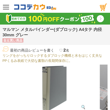
メニュー
マルマン メタルバインダー(ダブロック) A4タテ 内径
30mm グレー
合せ買い商品
2
最初の商品レビューを書く
favorite_border
名
リングをがっちりロックするダブロック機構と水をはじく丈夫な
PPくるみ表紙で大切な書類の長期間保存に。