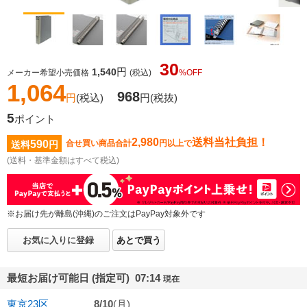
30
円
1,540
メーカー希望小売価格
(税込)
%OFF
1,064
968
円
(税込)
円
(税抜)
5
ポイント
2,980
送料当社負担！
590
合せ買い商品合計
円以上で
送料
円
(送料・基準金額はすべて税込)
※お届け先が離島(沖縄)のご注文はPayPay対象外です
お気に入りに登録
あとで買う
最短お届け可能日 (指定可) 07:14
現在
東京23区
8/10
(月)