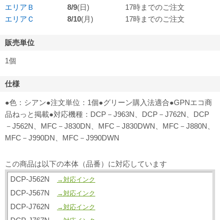
エリアＢ
8/9
(日)
17時までのご注文
エリアＣ
8/10
(月)
17時までのご注文
販売単位
1個
仕様
●色：シアン●注文単位：1個●グリーン購入法適合●GPNエコ商
品ねっと掲載●対応機種：DCP－J963N、DCP－J762N、DCP
－J562N、MFC－J830DN、MFC－J830DWN、MFC－J880N、
MFC－J990DN、MFC－J990DWN
この商品は以下の本体（品番）に対応しています
DCP-J562N
→対応インク
DCP-J567N
→対応インク
DCP-J762N
→対応インク