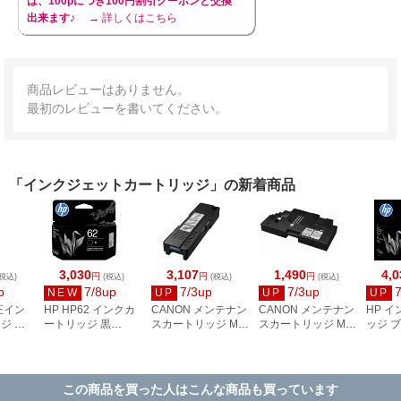
は、100pにつき100円割引クーポンと交換
出来ます♪
→ 詳しくはこちら
商品レビューはありません。
最初のレビューを書いてください。
「インクジェットカートリッジ」の新着商品
3,030
3,107
1,490
4,0
円
円
円
税込)
(税込)
(税込)
(税込)
p
7/8up
7/3up
7/3up
NEW
UP
UP
UP
正イン
HP HP62 インクカ
CANON メンテナン
CANON メンテナン
HP 
ジ シ
ートリッジ 黒
スカートリッジ MC-
スカートリッジ MC-
ッジ 
C
C2P04AA#JPN
G01 4628C004
G02 4589C002
HP67X
3YM57
この商品を買った人はこんな商品も買っています