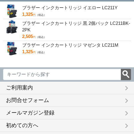
ブラザー インクカートリッジ イエロー LC211Y
1,325
円
（税込）
ブラザー インクカートリッジ 黒 2個パック LC211BK-
2PK
2,505
円
（税込）
ブラザー インクカートリッジ マゼンタ LC211M
1,325
円
（税込）
keyboard_arrow_right
ご利用案内
keyboard_arrow_right
お問合せフォーム
keyboard_arrow_right
メールマガジン登録
keyboard_arrow_right
初めての方へ