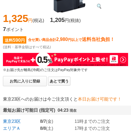
1,325
1,205
円
(税込)
円
(税抜)
7
ポイント
2,980
送料当社負担！
590
合せ買い商品合計
円以上で
送料
円
(送料・基準金額はすべて税込)
※お届け先が離島(沖縄)のご注文はPayPay対象外です
お気に入りに登録
あとで買う
東京23区へのお届けは今ご注文頂くと
本日お届け可能です！
最短お届け可能日 (指定可) 04:23
現在
東京23区
8/7
(金)
11時までのご注文
エリアＡ
8/8
(土)
17時までのご注文