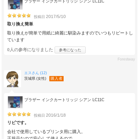
ブラザー インクカートリッジ シアン LC11C
2017/5/10
投稿日
取り換え簡単
取り換えが簡単で用紙に綺麗に馴染みますのでいつもリピートし
ています
0人
の参考になりました
参考になった
Forestway
エスさん (12)
茨城県 (女性)
購入者
ブラザー インクカートリッジ シアン LC11C
2016/1/18
投稿日
リピです。
会社で使用しているプリンタ用に購入。
正規品なので安心して使えるので、