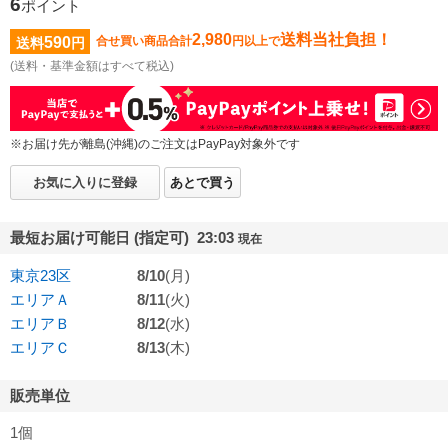
6
ポイント
2,980
送料当社負担！
590
合せ買い商品合計
円以上で
送料
円
(送料・基準金額はすべて税込)
※お届け先が離島(沖縄)のご注文はPayPay対象外です
お気に入りに登録
あとで買う
最短お届け可能日 (指定可) 23:03
現在
東京23区
8/10
(月)
エリアＡ
8/11
(火)
エリアＢ
8/12
(水)
エリアＣ
8/13
(木)
販売単位
1個