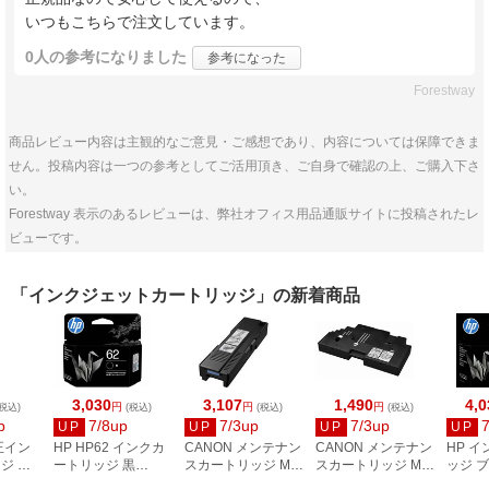
いつもこちらで注文しています。
0人
の参考になりました
参考になった
Forestway
商品レビュー内容は主観的なご意見・ご感想であり、内容については保障できま
せん。投稿内容は一つの参考としてご活用頂き、ご自身で確認の上、ご購入下さ
い。
Forestway 表示のあるレビューは、弊社オフィス用品通販サイトに投稿されたレ
ビューです。
「インクジェットカートリッジ」の新着商品
3,030
3,107
1,490
4,0
円
円
円
税込)
(税込)
(税込)
(税込)
p
7/8up
7/3up
7/3up
UP
UP
UP
UP
正イン
HP HP62 インクカ
CANON メンテナン
CANON メンテナン
HP 
ジ シ
ートリッジ 黒
スカートリッジ MC-
スカートリッジ MC-
ッジ 
C
C2P04AA#JPN
G01 4628C004
G02 4589C002
HP67X