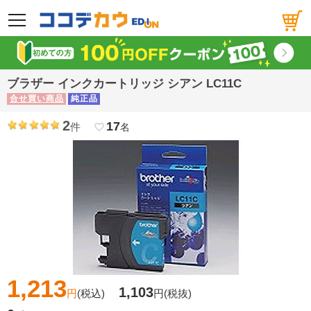
メニュー
ブラザー インクカートリッジ シアン LC11C
合せ買い商品
純正品
2
17
件
favorite_border
名
1,213
1,103
円
(税込)
円
(税抜)