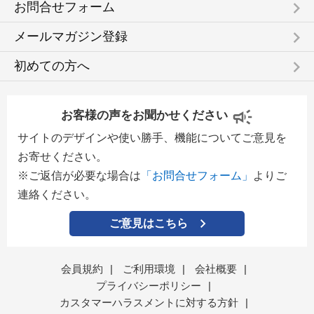
keyboard_arrow_right
お問合せフォーム
keyboard_arrow_right
メールマガジン登録
keyboard_arrow_right
初めての方へ
お客様の声をお聞かせください
サイトのデザインや使い勝手、機能についてご意見を
お寄せください。
※ご返信が必要な場合は
「お問合せフォーム」
よりご
連絡ください。
ご意見はこちら
会員規約
|
ご利用環境
|
会社概要
|
プライバシーポリシー
|
カスタマーハラスメントに対する方針
|