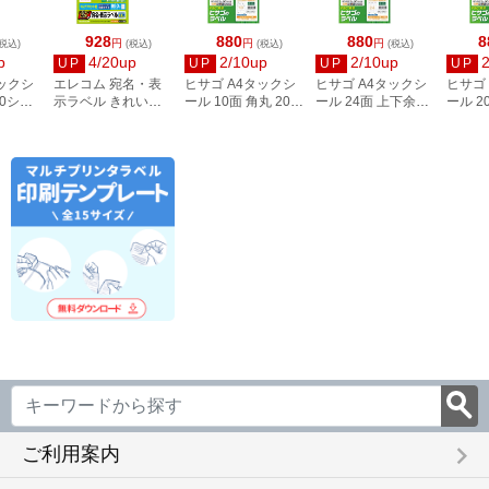
928
880
880
8
円
円
円
税込)
(税込)
(税込)
(税込)
p
4/20up
2/10up
2/10up
UP
UP
UP
UP
タックシ
エレコム 宛名・表
ヒサゴ A4タックシ
ヒサゴ A4タックシ
ヒサゴ
00シー
示ラベル きれい貼
ール 10面 角丸 20シ
ール 24面 上下余白
ール 2
3
44面付 20枚 EDT-
ート FSCOP868
20シート
FSCOP
TMEX44
FSCOP883
keyboard_arrow_right
ご利用案内