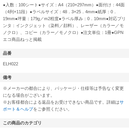
●入数：100シート●サイズ：A4（210×297mm）●面付け：44面
（4列×11段）●ラベルサイズ：48．3×25．4mm●紙厚：0．
19mm●坪量：179g／m2程度●ラベル厚み：0．10mm●対応プリ
ンタ：インクジェット（染料／顔料）、レーザー（カラー／モ
ノクロ）、コピー（カラー／モノクロ）●注文単位：1冊●GPN
エコ商品ねっと掲載
品番
ELH022
備考
※メーカーの都合により、パッケージ・仕様等は予告なく変更
になる場合がございます。
※お客様都合による返品をお受けできない商品です。詳細は
サ
ポート＆ヘルプ
をご参照ください。
この商品のカテゴリ