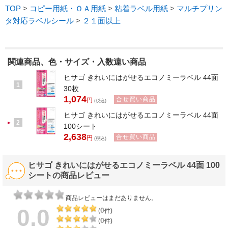
TOP
>
コピー用紙・ＯＡ用紙
>
粘着ラベル用紙
>
マルチプリン
タ対応ラベルシール
>
２１面以上
関連商品、色・サイズ・入数違い商品
ヒサゴ きれいにはがせるエコノミーラベル 44面
1
30枚
1,074
合せ買い商品
円
(税込)
ヒサゴ きれいにはがせるエコノミーラベル 44面
2
100シート
2,638
合せ買い商品
円
(税込)
ヒサゴ きれいにはがせるエコノミーラベル 44面 100
シートの商品レビュー
商品レビューはまだありません。
0.0
0
(
件)
0
(
件)