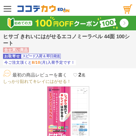
メニュー
ヒサゴ きれいにはがせるエコノミーラベル 44面 100シ
ート
合せ買い商品
お取寄せ
スピード入荷
&
即日発送
今ご注文頂くと
8/10
(月)入荷予定です！
2
最初の商品レビューを書く
favorite_border
名
しっかり貼れてキレイにはがせる！