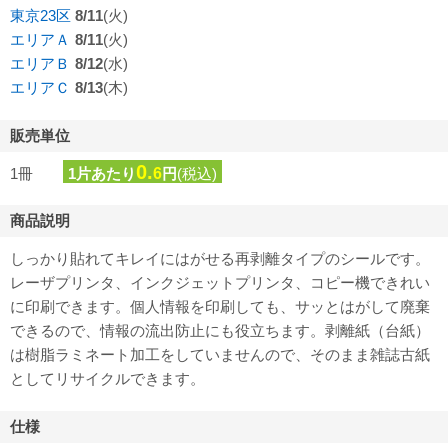
東京23区
8/11
(火)
エリアＡ
8/11
(火)
エリアＢ
8/12
(水)
エリアＣ
8/13
(木)
販売単位
0.
1冊
1片あたり
6
円
(税込)
商品説明
しっかり貼れてキレイにはがせる再剥離タイプのシールです。
レーザプリンタ、インクジェットプリンタ、コピー機できれい
に印刷できます。個人情報を印刷しても、サッとはがして廃棄
できるので、情報の流出防止にも役立ちます。剥離紙（台紙）
は樹脂ラミネート加工をしていませんので、そのまま雑誌古紙
としてリサイクルできます。
仕様