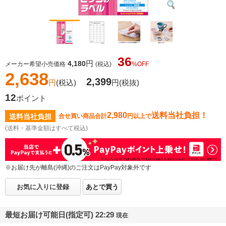
36
円
4,180
メーカー希望小売価格
(税込)
%OFF
2,638
2,399
円
(税込)
円
(税抜)
12
ポイント
2,980
送料当社負担！
送料当社負担
合せ買い商品合計
円以上で
(送料・基準金額はすべて税込)
※お届け先が離島(沖縄)のご注文はPayPay対象外です
お気に入りに登録
あとで買う
最短お届け可能日(指定可) 22:29
現在