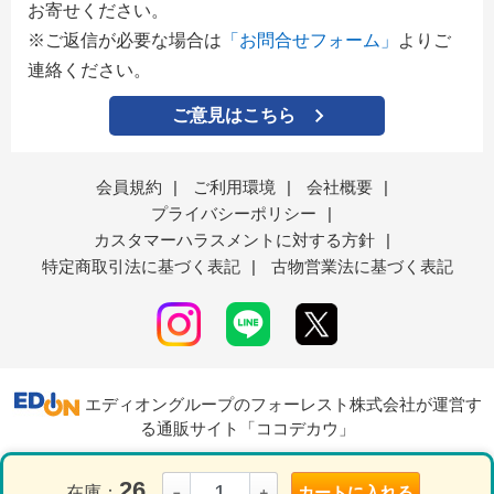
お寄せください。
※ご返信が必要な場合は
「お問合せフォーム」
よりご
連絡ください。
ご意見はこちら
会員規約
|
ご利用環境
|
会社概要
|
プライバシーポリシー
|
カスタマーハラスメントに対する方針
|
特定商取引法に基づく表記
|
古物営業法に基づく表記
エディオングループのフォーレスト株式会社が運営す
る通販サイト「ココデカウ」
26
在庫：
カートに入れる
－
＋