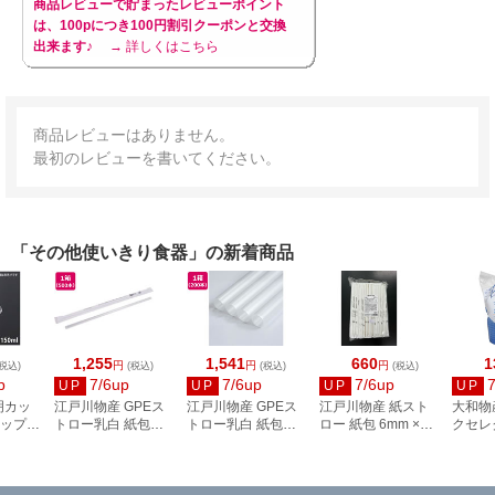
商品レビューで貯まったレビューポイント
は、100pにつき100円割引クーポンと交換
出来ます♪
→ 詳しくはこちら
商品レビューはありません。
最初のレビューを書いてください。
「その他使いきり食器」の新着商品
1,255
1,541
660
1
円
円
円
税込)
(税込)
(税込)
(税込)
p
7/6up
7/6up
7/6up
UP
UP
UP
UP
明カッ
江戸川物産 GPEス
江戸川物産 GPEス
江戸川物産 紙スト
大和物
カップ
トロー乳白 紙包
トロー乳白 紙包
ロー 紙包 6mm ×
クセレ
 50枚
6mm×210mm 500
12mm×210mm 200
210mm 200本入
ップ 2
本入
本入
#6541