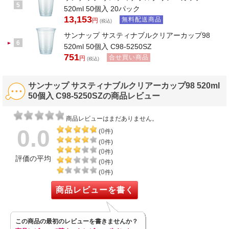
5
520ml 50個入 20パック
13,153
無料配送商品
円
(税込)
サンナップ サスティナブルクリアーカップ98
6
520ml 50個入 C98-5250SZ
751
合せ買い商品
円
(税込)
サンナップ サスティナブルクリアーカップ98 520ml
50個入 C98-5250SZの商品レビュー
商品レビューはまだありません。
0.0
0
(
件)
0
(
件)
0
(
件)
評価の平均
0
(
件)
0
(
件)
商品レビューを書く
この商品の最初のレビューを書きませんか？