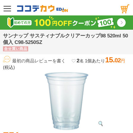
メニュー
サンナップ サスティナブルクリアーカップ98 520ml 50
個入 C98-5250SZ
合せ買い商品
15.
02
2
最初の商品レビューを書く
1個あたり
円
favorite_border
名
(税込)