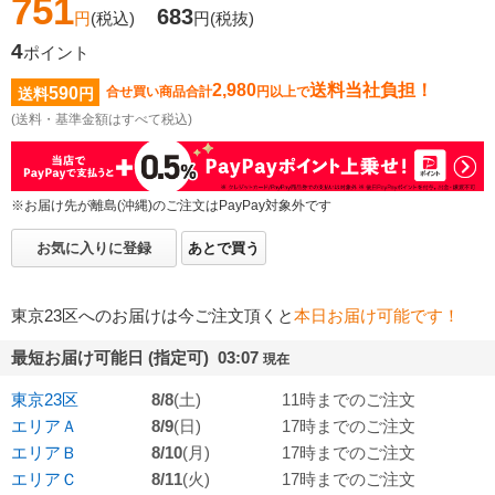
751
683
円
(税込)
円
(税抜)
4
ポイント
2,980
送料当社負担！
590
合せ買い商品合計
円以上で
送料
円
(送料・基準金額はすべて税込)
※お届け先が離島(沖縄)のご注文はPayPay対象外です
お気に入りに登録
あとで買う
東京23区へのお届けは今ご注文頂くと
本日お届け可能です！
最短お届け可能日 (指定可) 03:07
現在
東京23区
8/8
(土)
11時までのご注文
エリアＡ
8/9
(日)
17時までのご注文
エリアＢ
8/10
(月)
17時までのご注文
エリアＣ
8/11
(火)
17時までのご注文