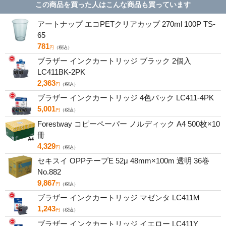
この商品を買った人はこんな商品も買っています
アートナップ エコPETクリアカップ 270ml 100P TS-
65
781
円
（税込）
ブラザー インクカートリッジ ブラック 2個入
LC411BK-2PK
2,363
円
（税込）
ブラザー インクカートリッジ 4色パック LC411-4PK
5,001
円
（税込）
Forestway コピーペーパー ノルディック A4 500枚×10
冊
4,329
円
（税込）
セキスイ OPPテープE 52μ 48mm×100m 透明 36巻
No.882
9,867
円
（税込）
ブラザー インクカートリッジ マゼンタ LC411M
1,243
円
（税込）
ブラザー インクカートリッジ イエロー LC411Y