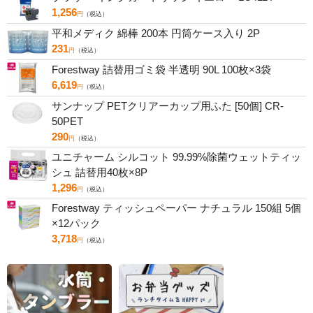
1,256
円
（税込）
平和メディク 綿棒 200本 円筒ケース入り 2P
231
円
（税込）
Forestway 詰替用ゴミ袋 半透明 90L 100枚×3袋
6,619
円
（税込）
サンナップ PETクリアーカップ用ふた [50個] CR-
50PET
290
円
（税込）
ユニチャーム シルコット 99.99%除菌ウェットティッ
シュ 詰替用40枚×8P
1,296
円
（税込）
Forestway ティッシュペーパー ナチュラル 150組 5個
×12パック
3,718
円
（税込）