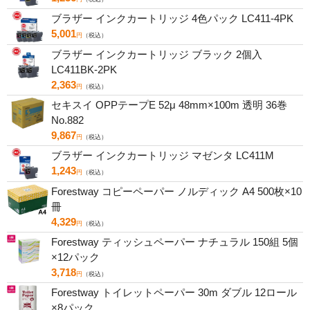
ブラザー インクカートリッジ 4色パック LC411-4PK
5,001
円
（税込）
ブラザー インクカートリッジ ブラック 2個入
LC411BK-2PK
2,363
円
（税込）
セキスイ OPPテープE 52μ 48mm×100m 透明 36巻
No.882
9,867
円
（税込）
ブラザー インクカートリッジ マゼンタ LC411M
1,243
円
（税込）
Forestway コピーペーパー ノルディック A4 500枚×10
冊
4,329
円
（税込）
Forestway ティッシュペーパー ナチュラル 150組 5個
×12パック
3,718
円
（税込）
Forestway トイレットペーパー 30m ダブル 12ロール
×8パック