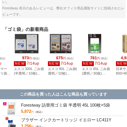
い。
Forestway 表示のあるレビューは、弊社オフィス用品通販サイトに投稿されたレ
ビューです。
「ゴミ袋」の新着商品
973
675
761
4,9
円
円
円
税込)
(税込)
(税込)
(税込)
p
7/14up
7/14up
7/14up
NEW
NEW
NEW
NE
リマー
エスコ 300L ごみ袋
エスコ 90L ごみ袋(
エスコ 45L ごみ袋
日本サ
ポリ袋
(半透明／10枚)
透明／10枚)
(透明／30枚)
800×
50枚
EA995AD-132
EA995AD-227
EA995AD-42
ポリ袋
枚) EA
この商品を買った人はこんな商品も買っています
Forestway 詰替用ゴミ袋 半透明 45L 100枚×5袋
5,872
円
（税込）
ブラザー インクカートリッジ イエロー LC411Y
1,256
円
（税込）