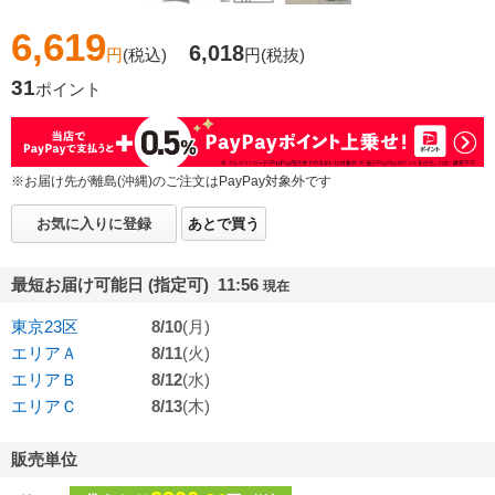
6,619
6,018
円
(税込)
円
(税抜)
31
ポイント
※お届け先が離島(沖縄)のご注文はPayPay対象外です
お気に入りに登録
あとで買う
最短お届け可能日 (指定可) 11:56
現在
東京23区
8/10
(月)
エリアＡ
8/11
(火)
エリアＢ
8/12
(水)
エリアＣ
8/13
(木)
販売単位