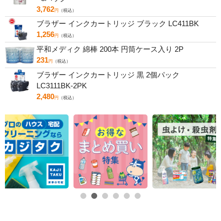
3,762
円
（税込）
ブラザー インクカートリッジ ブラック LC411BK
1,256
円
（税込）
平和メディク 綿棒 200本 円筒ケース入り 2P
231
円
（税込）
ブラザー インクカートリッジ 黒 2個パック
LC3111BK-2PK
2,480
円
（税込）