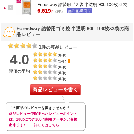
Forestway 詰替用ゴミ袋 半透明 90L 100枚×3袋
6
6,619
無料配送商品
円
(税込)
Forestway 詰替用ゴミ袋 半透明 90L 100枚×3袋の商
品レビュー
1
件の商品レビュー
4.0
0
(
件)
1
(
件)
0
(
件)
評価の平均
0
(
件)
0
(
件)
商品レビューを書く
この商品のレビューを書きませんか？
商品レビューで貯まったレビューポイント
は、100pにつき100円割引クーポンと交換
出来ます♪
→ 詳しくはこちら