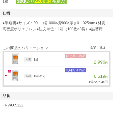
2206.
1箱
1袋あたり
34
円
(税込)
仕様
●半透明●サイズ：90L 縦1000×横900×厚さ0．025mm●材質：
高密度ポリエチレン●注文単位：1箱（100枚×3袋）●詰替用
この商品のバリエーション
金額：税込
合せ買い商品
1袋
内容
2,996
円
無料配送商品
6,619
1箱(3袋)
内容
円
1袋
2206.
34
円
品番
FRW669122