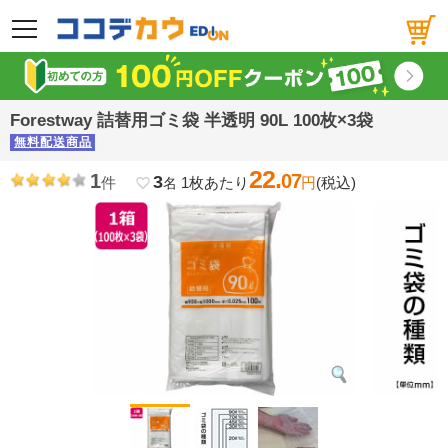
メニュー
Forestway 詰替用ゴミ袋 半透明 90L 100枚×3袋
無料配送商品
22.
1
07
3
件
1枚あたり
円
(税込)
favorite_border
名