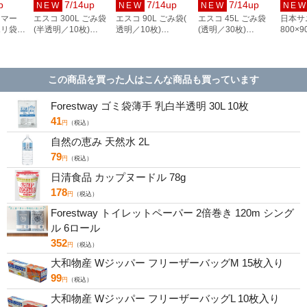
p
7/14up
7/14up
7/14up
NEW
NEW
NEW
NE
リマー
エスコ 300L ごみ袋
エスコ 90L ごみ袋(
エスコ 45L ごみ袋
日本サ
ポリ袋
(半透明／10枚)
透明／10枚)
(透明／30枚)
800×
50枚
EA995AD-132
EA995AD-227
EA995AD-42
ポリ袋
枚) EA
この商品を買った人はこんな商品も買っています
Forestway ゴミ袋薄手 乳白半透明 30L 10枚
41
円
（税込）
自然の恵み 天然水 2L
79
円
（税込）
日清食品 カップヌードル 78g
178
円
（税込）
Forestway トイレットペーパー 2倍巻き 120m シング
ル 6ロール
352
円
（税込）
大和物産 Wジッパー フリーザーバッグM 15枚入り
99
円
（税込）
大和物産 Wジッパー フリーザーバッグL 10枚入り