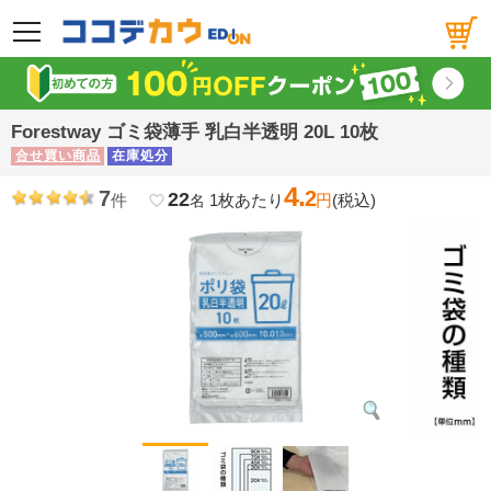
メニュー
Forestway ゴミ袋薄手 乳白半透明 20L 10枚
合せ買い商品
在庫処分
4.
7
2
22
件
1枚あたり
円
(税込)
favorite_border
名