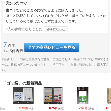
安かったので
生ゴミなどのこまめに捨てるように購入しました。
薄手と記載されていたので心配でしたが、思っていたよりしっか
りしているので破けたりせずに使えています。
0人
の参考になりました
参考になった
7
件中
全ての商品レビューを見る
1
～
5件表示
商品レビュー内容は主観的なご意見・ご感想であり、内容については保障できま
せん。投稿内容は一つの参考としてご活用頂き、ご自身で確認の上、ご購入下さ
い。
「ゴミ袋」の新着商品
973
675
761
4,9
円
円
円
税込)
(税込)
(税込)
(税込)