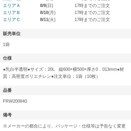
エリアＡ
8/9
(日)
17時までのご注文
エリアＢ
8/10
(月)
17時までのご注文
エリアＣ
8/11
(火)
17時までのご注文
販売単位
1袋
仕様
●乳白半透明●サイズ：20L 縦600×横500×厚さ0．013mm●材
質：高密度ポリエチレン●注文単位：1袋（10枚）
品番
FRW200840
備考
※メーカーの都合により、パッケージ・仕様等は予告なく変更