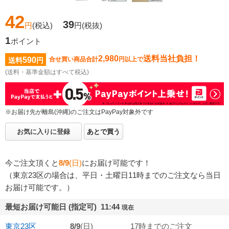
42
39
円
(税込)
円
(税抜)
1
ポイント
2,980
送料当社負担！
590
合せ買い商品合計
円以上で
送料
円
(送料・基準金額はすべて税込)
※お届け先が離島(沖縄)のご注文はPayPay対象外です
お気に入りに登録
あとで買う
今ご注文頂くと
8/9
(日)
にお届け可能です！
（東京23区の場合は、平日・土曜日11時までのご注文なら当日
お届け可能です。）
最短お届け可能日 (指定可) 11:44
現在
東京23区
8/9
(日)
17時までのご注文