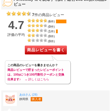
ビュー
7
件の商品レビュー
4.7
6
(
件)
0
(
件)
1
(
件)
評価の平均
0
(
件)
0
(
件)
商品レビューを書く
この商品のレビューを書きませんか？
商品レビューで貯まったレビューポイント
は、100pにつき100円割引クーポンと交換
出来ます♪
→ 詳しくはこちら
あゆさん (28)
静岡県
購入者