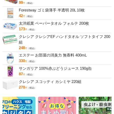
99
円
（税込）
Forestway ゴミ袋薄手 半透明 20L 10枚
42
円
（税込）
太洋紙業 ペーパータオル フォルテ 200枚
173
円
（税込）
クレシア クレシアEF ハンドタオル ソフトタイフ 200
組
248
円
（税込）
エステー お部屋の消臭力 無香料 400mL
330
円
（税込）
サンガリア 100%赤ぶどうジュース 190g缶
87
円
（税込）
クレシア スコッティ カシミヤ 220組
270
円
（税込）