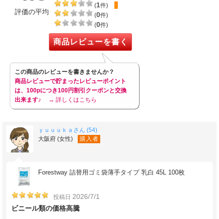
1
(
件)
評価の平均
0
(
件)
0
(
件)
商品レビューを書く
この商品のレビューを書きませんか？
商品レビューで貯まったレビューポイント
は、100pにつき100円割引クーポンと交換
出来ます♪
→ 詳しくはこちら
ｙｕｕｕｋａさん (54)
大阪府 (女性)
購入者
Forestway 詰替用ゴミ袋薄手タイプ 乳白 45L 100枚
2026/7/1
投稿日
ビニール類の価格高騰