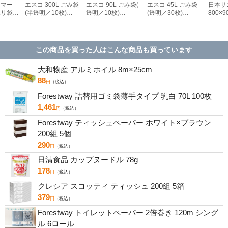
リマー
エスコ 300L ごみ袋
エスコ 90L ごみ袋(
エスコ 45L ごみ袋
日本サ
ポリ袋
(半透明／10枚)
透明／10枚)
(透明／30枚)
800×
50枚
EA995AD-132
EA995AD-227
EA995AD-42
ポリ袋
枚) EA
この商品を買った人はこんな商品も買っています
大和物産 アルミホイル 8m×25cm
88
円
（税込）
Forestway 詰替用ゴミ袋薄手タイプ 乳白 70L 100枚
1,461
円
（税込）
Forestway ティッシュペーパー ホワイト×ブラウン
200組 5個
290
円
（税込）
日清食品 カップヌードル 78g
178
円
（税込）
クレシア スコッティ ティッシュ 200組 5箱
379
円
（税込）
Forestway トイレットペーパー 2倍巻き 120m シング
ル 6ロール