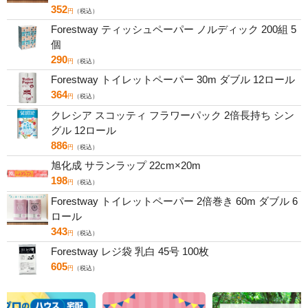
352
円
（税込）
Forestway ティッシュペーパー ノルディック 200組 5
個
290
円
（税込）
Forestway トイレットペーパー 30m ダブル 12ロール
364
円
（税込）
クレシア スコッティ フラワーパック 2倍長持ち シン
グル 12ロール
886
円
（税込）
旭化成 サランラップ 22cm×20m
198
円
（税込）
Forestway トイレットペーパー 2倍巻き 60m ダブル 6
ロール
343
円
（税込）
Forestway レジ袋 乳白 45号 100枚
605
円
（税込）