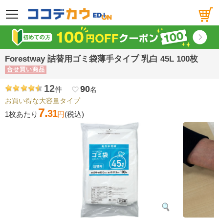
メニュー
Forestway 詰替用ゴミ袋薄手タイプ 乳白 45L 100枚
合せ買い商品
12
90
件
favorite_border
名
お買い得な大容量タイプ
7.
31
1枚あたり
円
(税込)