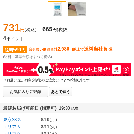
731
665
円
(税込)
円
(税抜)
4
ポイント
2,980
送料当社負担！
590
合せ買い商品合計
円以上で
送料
円
(送料・基準金額はすべて税込)
※お届け先が離島(沖縄)のご注文はPayPay対象外です
お気に入りに登録
あとで買う
最短お届け可能日 (指定可) 19:30
現在
東京23区
8/10
(月)
エリアＡ
8/11
(火)
エリアＢ
8/12
(水)