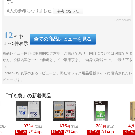
す。
0人
の参考になりました
参考になった
Forestway
12
件中
全ての商品レビューを見る
1
～
5件表示
商品レビュー内容は主観的なご意見・ご感想であり、内容については保障できま
せん。投稿内容は一つの参考としてご活用頂き、ご自身で確認の上、ご購入下さ
い。
Forestway 表示のあるレビューは、弊社オフィス用品通販サイトに投稿されたレ
ビューです。
「ゴミ袋」の新着商品
973
675
761
4,9
円
円
円
税込)
(税込)
(税込)
(税込)
p
7/14up
7/14up
7/14up
NEW
NEW
NEW
NE