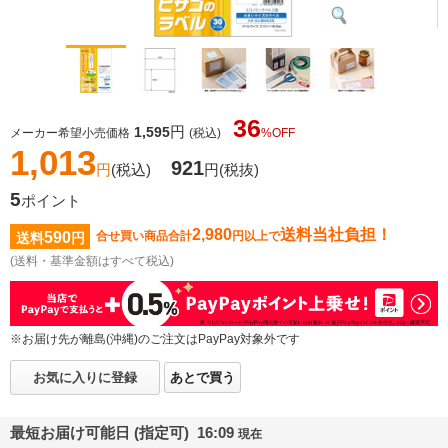
36
円
1,595
メーカー希望小売価格
(税込)
%OFF
1,013
921
円
(税込)
円
(税抜)
5
ポイント
2,980
送料当社負担！
590
合せ買い商品合計
円以上で
送料
円
(送料・基準金額はすべて税込)
※お届け先が離島(沖縄)のご注文はPayPay対象外です
お気に入りに登録
あとで買う
最短お届け可能日 (指定可) 16:09
現在