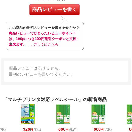
商品レビューを書く
この商品の最初のレビューを書きませんか？
商品レビューで貯まったレビューポイント
は、100pにつき100円割引クーポンと交換
出来ます♪
→ 詳しくはこちら
商品レビューはありません。
最初のレビューを書いてください。
「マルチプリンタ対応ラベルシール」の新着商品
928
880
880
8
円
円
円
税込)
(税込)
(税込)
(税込)