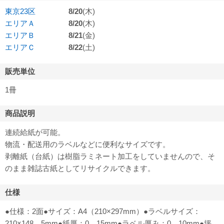
東京23区
8/20
(木)
エリアＡ
8/20
(木)
エリアＢ
8/21
(金)
エリアＣ
8/22
(土)
販売単位
1冊
商品説明
連続給紙が可能。
物流・配送用のラベルなどに便利なサイズです。
剥離紙（台紙）は樹脂ラミネート加工をしていませんので、そ
のまま雑誌古紙としてリサイクルできます。
仕様
●仕様：2面●サイズ：A4（210×297mm）●ラベルサイズ：
210×148．5mm●紙厚：0．15mm●ラベル厚み：0．10mm●坪