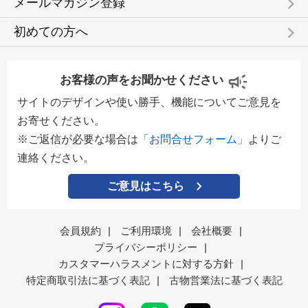
keyboard_arrow_right
メールマガジン登録
keyboard_arrow_right
初めての方へ
お客様の声をお聞かせください
サイトのデザインや使い勝手、機能についてご意見を
お寄せください。
※ご返信が必要な場合は
「お問合せフォーム」
よりご
連絡ください。
ご意見はこちら
会員規約
|
ご利用環境
|
会社概要
|
プライバシーポリシー
|
カスタマーハラスメントに対する方針
|
特定商取引法に基づく表記
|
古物営業法に基づく表記