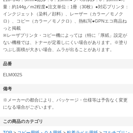
量：約144g／m2程度●注文単位：1冊（30枚）●対応プリンタ：
インクジェット（染料／顔料）、レーザー（カラー／モノク
ロ）、コピー（カラー／モノクロ）、熱転写●GPNエコ商品ね
っと掲載
※レーザプリンタ・コピー機によっては（特に「厚紙」設定が
ない機種では、トナーが定着しにくい場合があります。※塗り
つぶし面積が大きい場合、ムラが出ることがあります。
品番
ELM002S
備考
※メーカーの都合により、パッケージ・仕様等は予告なく変更
になる場合がございます。
この商品のカテゴリ
TOP
>
コピー用紙・ＯＡ用紙
>
粘着ラベル用紙
>
マルチプリン