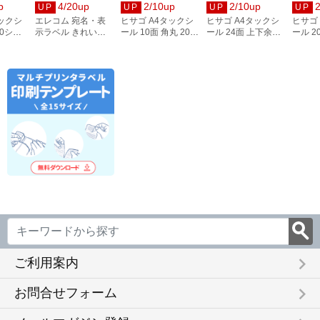
p
4/20up
2/10up
2/10up
UP
UP
UP
UP
タックシ
エレコム 宛名・表
ヒサゴ A4タックシ
ヒサゴ A4タックシ
ヒサゴ
00シー
示ラベル きれい貼
ール 10面 角丸 20シ
ール 24面 上下余白
ール 2
3
44面付 20枚 EDT-
ート FSCOP868
20シート
FSCOP
TMEX44
FSCOP883
keyboard_arrow_right
ご利用案内
keyboard_arrow_right
お問合せフォーム