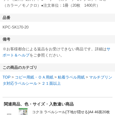
（カラー／モノクロ）●注文単位：1冊（20枚 1400片）
品番
KPC-SK170-20
備考
※お客様都合による返品をお受けできない商品です。詳細は
サ
ポート＆ヘルプ
をご参照ください。
この商品のカテゴリ
TOP
>
コピー用紙・ＯＡ用紙
>
粘着ラベル用紙
>
マルチプリン
タ対応ラベルシール
>
２１面以上
関連商品、色・サイズ・入数違い商品
コクヨ ラベルシール[下地が隠せる]A4 46面20枚