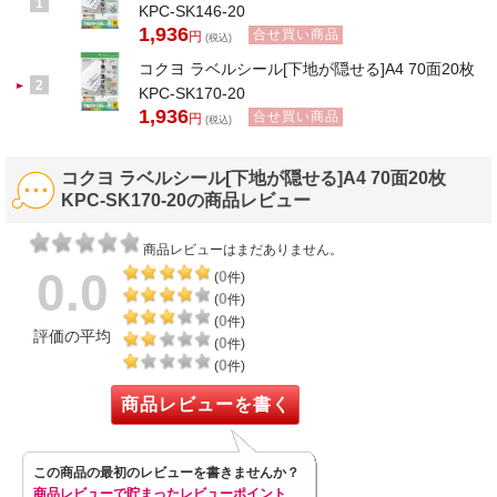
1
KPC-SK146-20
1,936
合せ買い商品
円
(税込)
コクヨ ラベルシール[下地が隠せる]A4 70面20枚
2
KPC-SK170-20
1,936
合せ買い商品
円
(税込)
コクヨ ラベルシール[下地が隠せる]A4 70面20枚
KPC-SK170-20の商品レビュー
商品レビューはまだありません。
0.0
0
(
件)
0
(
件)
0
(
件)
評価の平均
0
(
件)
0
(
件)
商品レビューを書く
この商品の最初のレビューを書きませんか？
商品レビューで貯まったレビューポイント