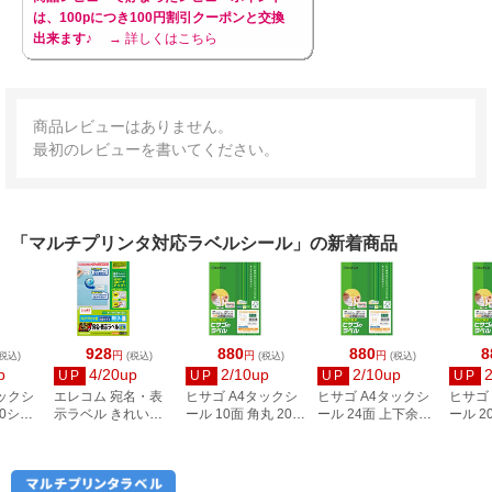
は、100pにつき100円割引クーポンと交換
出来ます♪
→ 詳しくはこちら
商品レビューはありません。
最初のレビューを書いてください。
「マルチプリンタ対応ラベルシール」の新着商品
928
880
880
8
円
円
円
税込)
(税込)
(税込)
(税込)
p
4/20up
2/10up
2/10up
UP
UP
UP
UP
タックシ
エレコム 宛名・表
ヒサゴ A4タックシ
ヒサゴ A4タックシ
ヒサゴ
00シー
示ラベル きれい貼
ール 10面 角丸 20シ
ール 24面 上下余白
ール 2
3
44面付 20枚 EDT-
ート FSCOP868
20シート
FSCOP
TMEX44
FSCOP883