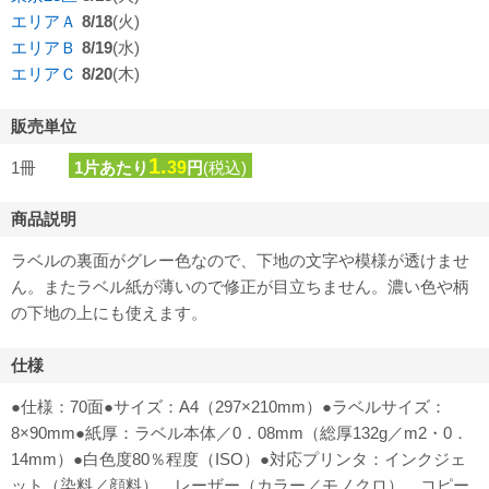
エリアＡ
8/18
(火)
エリアＢ
8/19
(水)
エリアＣ
8/20
(木)
販売単位
1.
1冊
1片あたり
39
円
(税込)
商品説明
ラベルの裏面がグレー色なので、下地の文字や模様が透けませ
ん。またラベル紙が薄いので修正が目立ちません。濃い色や柄
の下地の上にも使えます。
仕様
●仕様：70面●サイズ：A4（297×210mm）●ラベルサイズ：
8×90mm●紙厚：ラベル本体／0．08mm（総厚132g／m2・0．
14mm）●白色度80％程度（ISO）●対応プリンタ：インクジェ
ット（染料／顔料）、レーザー（カラー／モノクロ）、コピー