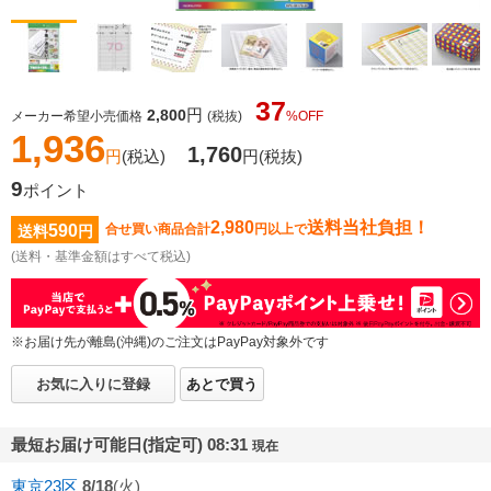
37
円
2,800
メーカー希望小売価格
(税抜)
%OFF
1,936
1,760
円
(税込)
円
(税抜)
9
ポイント
2,980
送料当社負担！
590
合せ買い商品合計
円以上で
送料
円
(送料・基準金額はすべて税込)
※お届け先が離島(沖縄)のご注文はPayPay対象外です
お気に入りに登録
あとで買う
最短お届け可能日(指定可) 08:31
現在
東京23区
8/18
(火)