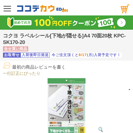
メニュー
コクヨ ラベルシール[下地が隠せる]A4 70面20枚 KPC-
SK170-20
合せ買い商品
お取寄せ
入荷後即日発送
今ご注文頂くと
8/17
(月)入荷予定です！
最初の商品レビューを書く
一行訂正にぴったり