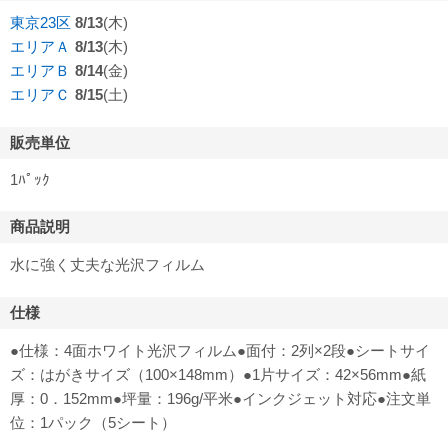
東京23区
8/13
(木)
エリアＡ
8/13
(木)
エリアＢ
8/14
(金)
エリアＣ
8/15
(土)
販売単位
1ﾊﾟｯｸ
商品説明
水に強く丈夫な光沢フィルム
仕様
●仕様：4面ホワイト光沢フィルム●面付：2列×2段●シートサイ
ズ：はがきサイズ（100×148mm）●1片サイズ：42×56mm●紙
厚：0．152mm●坪量：196g/平米●インクジェット対応●注文単
位：1パック（5シート）