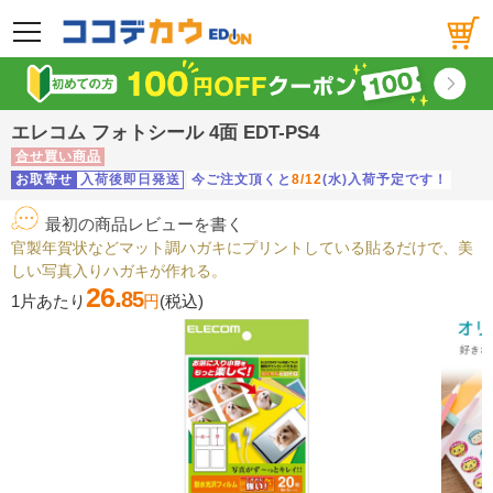
メニュー
エレコム フォトシール 4面 EDT-PS4
合せ買い商品
お取寄せ
入荷後即日発送
今ご注文頂くと
8/12
(水)入荷予定です！
最初の商品レビューを書く
官製年賀状などマット調ハガキにプリントしている貼るだけで、美
しい写真入りハガキが作れる。
26.
85
1片あたり
円
(税込)