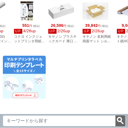
551
26,596
39,842
9,0
円
円
円
税込)
(税込)
(税込)
(税込)
up
4/28up
2/26up
2/26up
UP
UP
UP
UP
0白
コクヨ インクジェ
キヤノン プラスチ
キヤノン 名刺用紙
キヤノ
 2インチ
ットプリンタ用紙
ックカード 厚口 両
両面マット シルク
ト紙HG
和紙 A4 10枚 大礼柄
面 角丸 ピュアホワ
ホワイト 徳用箱
A1サイ
KJ-W110-6
イト 250枚
8000枚 3255C002
／A1／
2858V428
8961B