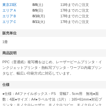
東京23区
8/8
(土)
11時までのご注文
エリアＡ
8/9
(日)
17時までのご注文
エリアＢ
8/10
(月)
17時までのご注文
エリアＣ
8/11
(火)
17時までのご注文
販売単位
1冊
商品説明
PPC（普通紙）複写機をはじめ、レーザービームプリンタ・イ
ンクジェットプリンタ・熱転写プリンタ・ワープロ内蔵プリン
タなど、幅広い印刷方式に対応しています。
仕様
●仕様：A4ファイルボックス－FS 背幅7．5cm用 無地●面
数：4面●サイズ：A4●ラベル寸法（1片）：165×61mm●対応プ
リンタ：モノクロレーザー、モノクロコピー、モノクロインク