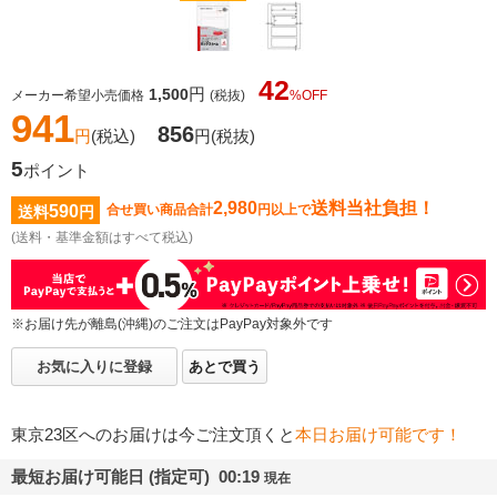
42
円
1,500
メーカー希望小売価格
(税抜)
%OFF
941
856
円
(税込)
円
(税抜)
5
ポイント
2,980
送料当社負担！
590
合せ買い商品合計
円以上で
送料
円
(送料・基準金額はすべて税込)
※お届け先が離島(沖縄)のご注文はPayPay対象外です
お気に入りに登録
あとで買う
東京23区へのお届けは今ご注文頂くと
本日お届け可能です！
最短お届け可能日 (指定可) 00:19
現在