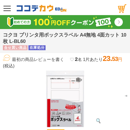
メニュー
コクヨ プリンタ用ボックスラベル A4無地 4面カット 10
枚 L-BL60
合せ買い商品
在庫処分
23.
53
2
最初の商品レビューを書く
1片あたり
円
favorite_border
名
(税込)