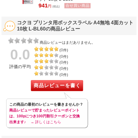
941
合せ買い商品
円
(税込)
コクヨ プリンタ用ボックスラベル A4無地 4面カット
10枚 L-BL60の商品レビュー
商品レビューはまだありません。
0.0
0
(
件)
0
(
件)
0
(
件)
評価の平均
0
(
件)
0
(
件)
商品レビューを書く
この商品の最初のレビューを書きませんか？
商品レビューで貯まったレビューポイント
は、100pにつき100円割引クーポンと交換
出来ます♪
→ 詳しくはこちら