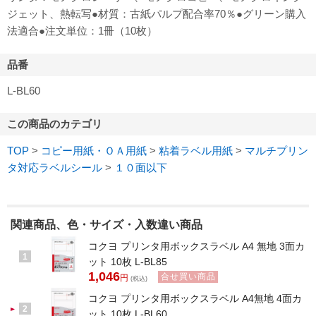
ジェット、熱転写●材質：古紙パルプ配合率70％●グリーン購入
法適合●注文単位：1冊（10枚）
品番
L-BL60
この商品のカテゴリ
TOP
>
コピー用紙・ＯＡ用紙
>
粘着ラベル用紙
>
マルチプリン
タ対応ラベルシール
>
１０面以下
関連商品、色・サイズ・入数違い商品
コクヨ プリンタ用ボックスラベル A4 無地 3面カ
1
ット 10枚 L-BL85
1,046
合せ買い商品
円
(税込)
コクヨ プリンタ用ボックスラベル A4無地 4面カ
2
ット 10枚 L-BL60