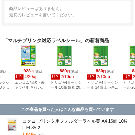
商品レビューはありません。
最初のレビューを書いてください。
「マルチプリンタ対応ラベルシール」の新着商品
928
880
880
8
円
円
円
税込)
(税込)
(税込)
(税込)
p
4/20up
2/10up
2/10up
UP
UP
UP
UP
タックシ
エレコム 宛名・表
ヒサゴ A4タックシ
ヒサゴ A4タックシ
ヒサゴ
00シー
示ラベル きれい貼
ール 10面 角丸 20シ
ール 24面 上下余白
ール 2
3
44面付 20枚 EDT-
ート FSCOP868
20シート
FSCOP
TMEX44
FSCOP883
この商品を買った人はこんな商品も買っています
コクヨ プリンタ用フォルダーラベル黄 A4 16面 10枚
L-FL85-2
1,046