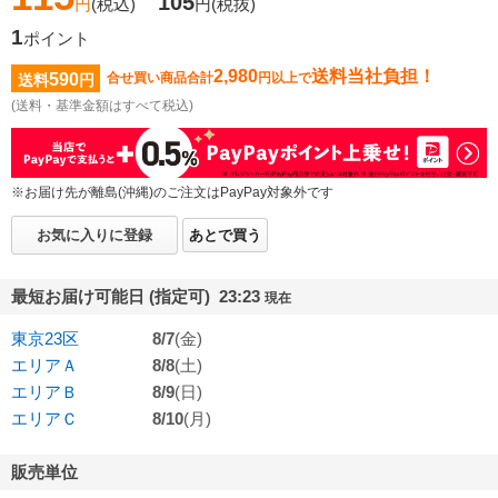
105
円
(税込)
円
(税抜)
1
ポイント
2,980
送料当社負担！
590
合せ買い商品合計
円以上で
送料
円
(送料・基準金額はすべて税込)
※お届け先が離島(沖縄)のご注文はPayPay対象外です
お気に入りに登録
あとで買う
最短お届け可能日 (指定可) 23:23
現在
東京23区
8/7
(金)
エリアＡ
8/8
(土)
エリアＢ
8/9
(日)
エリアＣ
8/10
(月)
販売単位