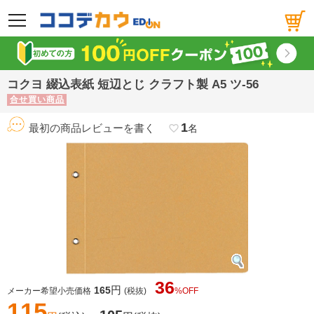
メニュー
コクヨ 綴込表紙 短辺とじ クラフト製 A5 ツ-56
合せ買い商品
1
最初の商品レビューを書く
favorite_border
名
36
円
165
メーカー希望小売価格
(税抜)
%OFF
115