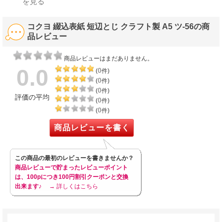
を見る
コクヨ 綴込表紙 短辺とじ クラフト製 A5 ツ-56の商
品レビュー
商品レビューはまだありません。
0.0
0
(
件)
0
(
件)
0
(
件)
評価の平均
0
(
件)
0
(
件)
商品レビューを書く
この商品の最初のレビューを書きませんか？
商品レビューで貯まったレビューポイント
は、100pにつき100円割引クーポンと交換
出来ます♪
→ 詳しくはこちら