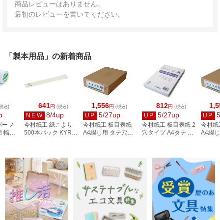
商品レビューはありません。
最初のレビューを書いてください。
「製本用品」の新着商品
641
1,556
812
1,5
円
円
円
税込)
(税込)
(税込)
(税込)
p
8/4up
5/27up
5/27up
NEW
UP
UP
UP
バーフ
今村紙工 紙こより
今村紙工 板目表紙
今村紙工 板目表紙 2
今村紙
 幅
500本パック KYR-
A4綴じ用 タテ穴あ
穴タイプ A4タテ 20
A4綴
 CF-
36
き 100枚 IT-A4T100
組40枚 イタ-A4
き 100