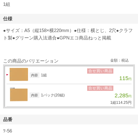
1組
仕様
●サイズ：A5（縦158×横220mm）●仕様：横とじ、2穴●クラフ
ト製●グリーン購入法適合●GPNエコ商品ねっと掲載
この商品のバリエーション
金額：税込
合せ買い商品
1組
内容
115
円
合せ買い商品
2,285
1パック(20組)
内容
円
1組
114.
25
円
品番
ﾂ-56