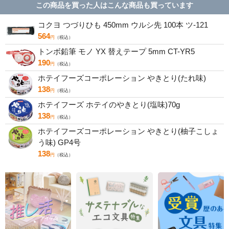
この商品を買った人はこんな商品も買っています
コクヨ つづりひも 450mm ウルシ先 100本 ツ-121
564
円
（税込）
トンボ鉛筆 モノ YX 替えテープ 5mm CT-YR5
190
円
（税込）
ホテイフーズコーポレーション やきとり(たれ味)
138
円
（税込）
ホテイフーズ ホテイのやきとり(塩味)70g
138
円
（税込）
ホテイフーズコーポレーション やきとり(柚子こしょ
う味) GP4号
138
円
（税込）