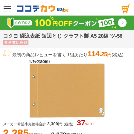
メニュー
コクヨ 綴込表紙 短辺とじ クラフト製 A5 20組 ツ-56
合せ買い商品
114.
25
最初の商品レビューを書く
1組あたり
円
(税込)
37
円
3,300
メーカー希望小売価格合計
(税抜)
%OFF
2,285