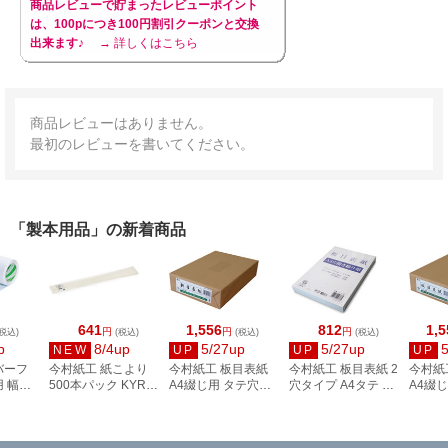
商品レビューで貯まったレビューポイント
は、100pにつき100円割引クーポンと交換
出来ます♪
→ 詳しくはこちら
商品レビューはありません。
最初のレビューを書いてください。
「製本用品」の新着商品
641
1,556
812
1,5
円
円
円
税込)
(税込)
(税込)
(税込)
p
8/4up
5/27up
5/27up
NEW
UP
UP
UP
バーフ
今村紙工 紙こより
今村紙工 板目表紙
今村紙工 板目表紙 2
今村紙
 幅
500本パック KYR-
A4綴じ用 タテ穴あ
穴タイプ A4タテ 20
A4綴
 CF-
36
き 100枚 IT-A4T100
組40枚 イタ-A4
き 100