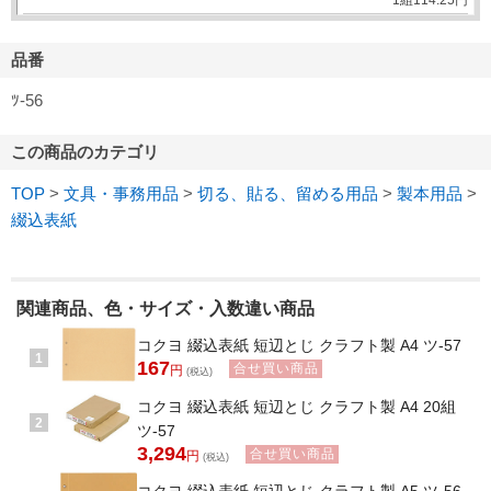
1組
114.
25
円
品番
ﾂ-56
この商品のカテゴリ
TOP
>
文具・事務用品
>
切る、貼る、留める用品
>
製本用品
>
綴込表紙
関連商品、色・サイズ・入数違い商品
コクヨ 綴込表紙 短辺とじ クラフト製 A4 ツ-57
1
167
合せ買い商品
円
(税込)
コクヨ 綴込表紙 短辺とじ クラフト製 A4 20組
2
ツ-57
3,294
合せ買い商品
円
(税込)