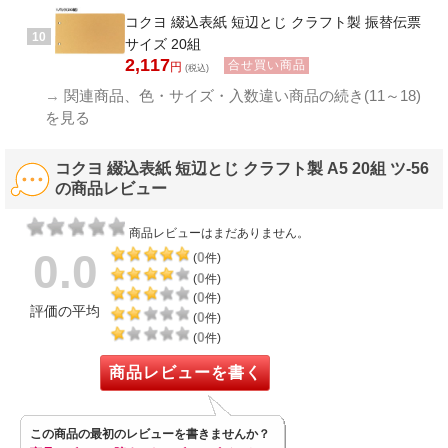
コクヨ 綴込表紙 短辺とじ クラフト製 振替伝票
10
サイズ 20組
2,117
合せ買い商品
円
(税込)
→
関連商品、色・サイズ・入数違い商品の続き(11～18)
を見る
コクヨ 綴込表紙 短辺とじ クラフト製 A5 20組 ツ-56
の商品レビュー
商品レビューはまだありません。
0.0
0
(
件)
0
(
件)
0
(
件)
評価の平均
0
(
件)
0
(
件)
商品レビューを書く
この商品の最初のレビューを書きませんか？