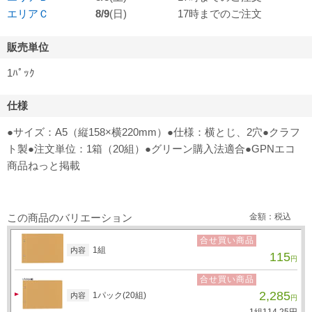
エリアＣ
8/9
(日)
17時までのご注文
販売単位
1ﾊﾟｯｸ
仕様
●サイズ：A5（縦158×横220mm）●仕様：横とじ、2穴●クラフ
ト製●注文単位：1箱（20組）●グリーン購入法適合●GPNエコ
商品ねっと掲載
この商品のバリエーション
金額：税込
合せ買い商品
1組
内容
115
円
合せ買い商品
2,285
1パック(20組)
内容
円