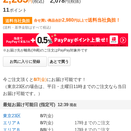
2,078
円
(税込)
円
(税抜)
11
ポイント
2,980
送料当社負担！
送料当社負担
合せ買い商品合計
円以上で
(送料・基準金額はすべて税込)
※お届け先が離島(沖縄)のご注文はPayPay対象外です
お気に入りに登録
あとで買う
今ご注文頂くと
8/7
(金)
にお届け可能です！
（東京23区の場合は、平日・土曜日11時までのご注文なら当日
お届け可能です。）
最短お届け可能日 (指定可) 12:39
現在
東京23区
8/7
(金)
エリアＡ
8/7
(金)
17時までのご注文
エリアＢ
8/8
(土)
17時までのご注文