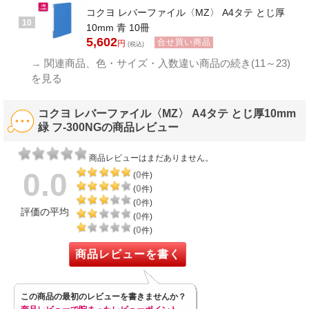
コクヨ レバーファイル〈MZ〉 A4タテ とじ厚
10
10mm 青 10冊
5,602
合せ買い商品
円
(税込)
→
関連商品、色・サイズ・入数違い商品の続き(11～23)
を見る
コクヨ レバーファイル〈MZ〉 A4タテ とじ厚10mm
緑 フ-300NGの商品レビュー
商品レビューはまだありません。
0.0
0
(
件)
0
(
件)
0
(
件)
評価の平均
0
(
件)
0
(
件)
商品レビューを書く
この商品の最初のレビューを書きませんか？