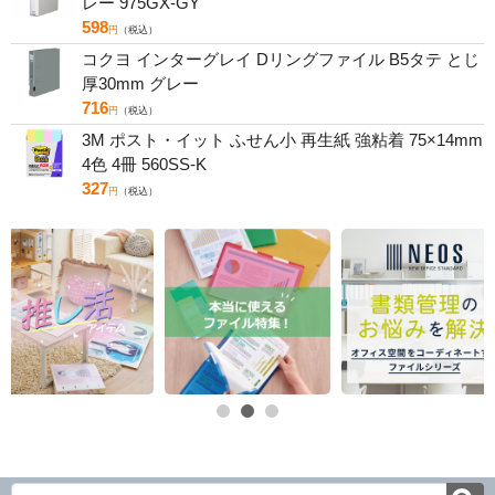
レー 975GX-GY
598
円
（税込）
コクヨ インターグレイ Dリングファイル B5タテ とじ
厚30mm グレー
716
円
（税込）
3M ポスト・イット ふせん小 再生紙 強粘着 75×14mm
4色 4冊 560SS-K
327
円
（税込）