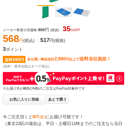
35
円
800
メーカー希望小売価格
(税抜)
%OFF
568
517
円
(税込)
円
(税抜)
3
ポイント
2,980
送料当社負担！
590
合せ買い商品合計
円以上で
送料
円
(送料・基準金額はすべて税込)
※お届け先が離島(沖縄)のご注文はPayPay対象外です
お気に入りに登録
あとで買う
今ご注文頂くと
8/7
(金)
にお届け可能です！
（東京23区の場合は、平日・土曜日11時までのご注文なら当日