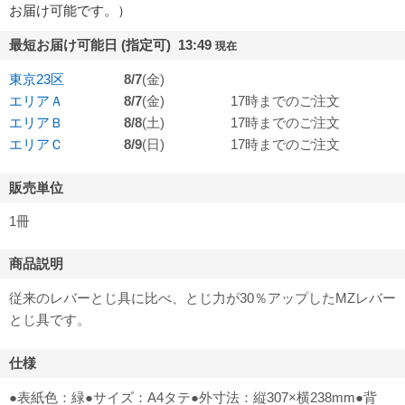
お届け可能です。）
最短お届け可能日 (指定可) 13:49
現在
東京23区
8/7
(金)
エリアＡ
8/7
(金)
17時までのご注文
エリアＢ
8/8
(土)
17時までのご注文
エリアＣ
8/9
(日)
17時までのご注文
販売単位
1冊
商品説明
従来のレバーとじ具に比べ、とじ力が30％アップしたMZレバー
とじ具です。
仕様
●表紙色：緑●サイズ：A4タテ●外寸法：縦307×横238mm●背