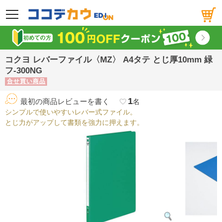
メニュー
コクヨ レバーファイル〈MZ〉 A4タテ とじ厚10mm 緑
フ-300NG
合せ買い商品
1
最初の商品レビューを書く
favorite_border
名
シンプルで使いやすいレバー式ファイル。
とじ力がアップして書類を強力に押えます。