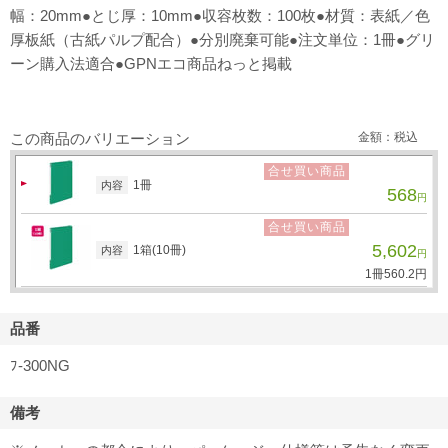
幅：20mm●とじ厚：10mm●収容枚数：100枚●材質：表紙／色
厚板紙（古紙パルプ配合）●分別廃棄可能●注文単位：1冊●グリ
ーン購入法適合●GPNエコ商品ねっと掲載
この商品のバリエーション
金額：税込
合せ買い商品
1冊
内容
568
円
合せ買い商品
5,602
1箱(10冊)
内容
円
1冊
560.
2
円
品番
ﾌ-300NG
備考