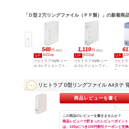
水色
緑
「Ｄ型２穴リングファイル（ＰＰ製）」の新着商
<
548
1,119
61
円
円
(税込)
(税込)
6/22up
6/22up
2/2
UP
UP
UP
リヒトラブ myfa シー
リヒトラブ myfa シー
リヒトラ
ルコレクションファイ
ルコレクションファイ
ファイル 
ル フロストクリアー
ル L A4フロストクリ
74mm 水 
F6620-1
アー F6621-1
リヒトラブ D型リングファイル A4タテ 背幅
商品レビューを書く
この商品のレビューを書きませんか？
商品レビューで貯まったレビューポイント
は、100pにつき100円割引クーポンと交換