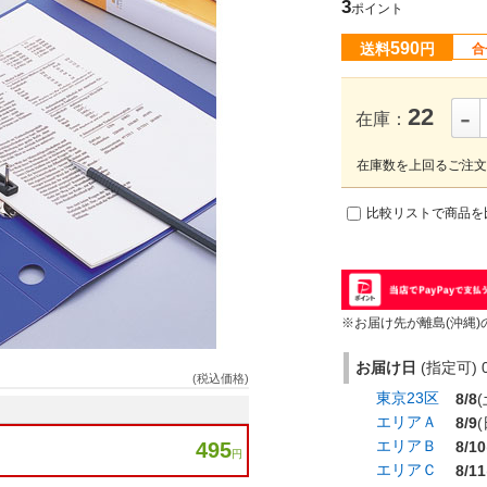
3
ポイント
590
送料
円
合
-
22
在庫：
在庫数を上回るご注文
比較リストで商品を
※お届け先が離島(沖縄)
お届け日
(指定可) 0
(税込価格)
東京23区
8/8
(
エリアＡ
8/9
(
エリアＢ
8/10
495
円
エリアＣ
8/11