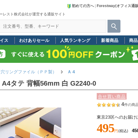
初めての方へ
|
Forestway(オフィス通
ーレスト株式会社が運営する通販サイト
イス
わけありセール
人気ランキング
新着商品
商品
２穴リングファイル（ＰＰ製）
Ａ４
タテ 背幅56mm 白 G2240-0
合せ買い商品
4
件の商
東京23区へのお届け
495
45
円
(税込)