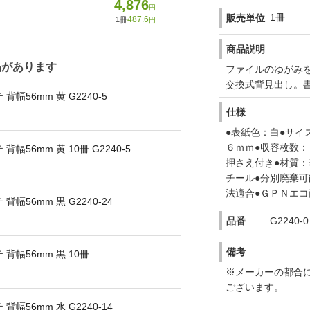
4,876
円
1冊
販売単位
487.6
1冊
円
商品説明
品があります
ファイルのゆがみ
交換式背見出し。
幅56mm 黄 G2240-5
仕様
●表紙色：白●サイ
６ｍｍ●収容枚数：
幅56mm 黄 10冊 G2240-5
押さえ付き●材質
チール●分別廃棄可
法適合●ＧＰＮエ
幅56mm 黒 G2240-24
品番
G2240-0
備考
背幅56mm 黒 10冊
※メーカーの都合
ございます。
幅56mm 水 G2240-14