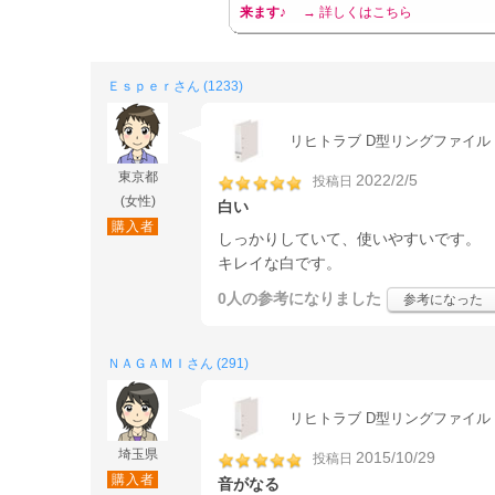
来ます♪
→ 詳しくはこちら
Ｅｓｐｅｒさん (1233)
リヒトラブ D型リングファイル A4
東京都
2022/2/5
投稿日
(女性)
白い
購入者
しっかりしていて、使いやすいです。
キレイな白です。
0人
の参考になりました
参考になった
ＮＡＧＡＭＩさん (291)
リヒトラブ D型リングファイル A4
埼玉県
2015/10/29
投稿日
購入者
音がなる