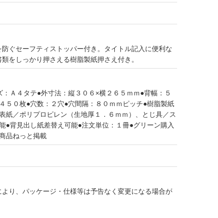
を防ぐセーフティストッパー付き。タイトル記入に便利な
書類をしっかり押さえる樹脂製紙押さえ付き。
ズ：Ａ４タテ●外寸法：縦３０６×横２６５ｍｍ●背幅：５
４５０枚●穴数：２穴●穴間隔：８０ｍｍピッチ●樹脂製紙
：表紙／ポリプロピレン（生地厚１．６ｍｍ）、とじ具／ス
能●背見出し紙差替え可能●注文単位：１冊●グリーン購入
コ商品ねっと掲載
により、パッケージ・仕様等は予告なく変更になる場合が