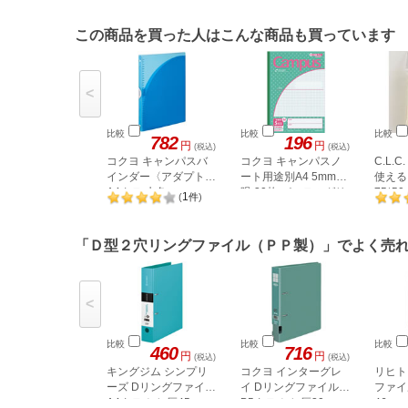
この商品を買った人はこんな商品も買っています
<
比較
比較
比較
782
196
円
円
(税込)
(税込)
コクヨ キャンパスバ
コクヨ キャンパスノ
C.L.
インダー〈アダプト〉
ート用途別A4 5mm方
使える
A4タテ 水色 ル-
眼 30枚 パステルグリ
75*50
1
(
件
)
AP171LB
SFU-0
ーン
「Ｄ型２穴リングファイル（ＰＰ製）」でよく売
<
比較
比較
比較
460
716
円
円
(税込)
(税込)
キングジム シンプリ
コクヨ インターグレ
リヒト
ーズ Dリングファイル
イ Dリングファイル
ファイ
A4タテ とじ厚45mm
B5タテ とじ厚30mm
46mm 