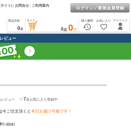
販サイト)
|
お問合せ
|
ご利用案内
ログイン／新規会員登録
カート
マイページ
商品比較
購入履歴
お気に入り
0
history
favorite_border
0
0
点
点
円
レビュー
7
品レビュー
♡
名
お気に入り登録中
は今ご注文頂くと
本日お届け可能です！
0
円
(税抜)