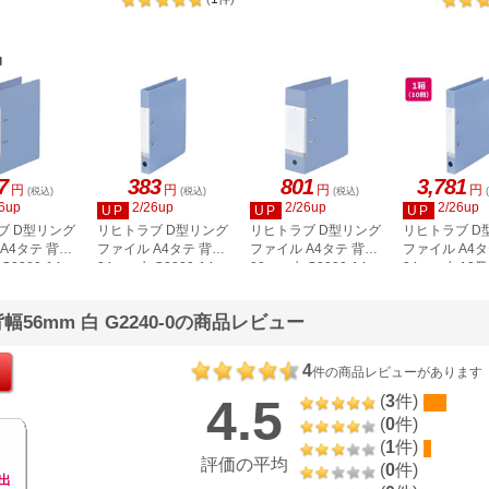
G2230-1
黄
グレー
品
7
383
801
3,781
円
円
円
円
(税込)
(税込)
(税込)
6up
2/26up
2/26up
2/26up
UP
UP
UP
ブ D型リング
リヒトラブ D型リング
リヒトラブ D型リング
リヒトラブ D
A4タテ 背幅
ファイル A4タテ 背幅
ファイル A4タテ 背幅
ファイル A4タ
G2280-14
34mm 水 G2220-14
88mm 水 G2290-14
34mm 水 10冊
G2220-14
56mm 白 G2240-0の商品レビュー
4
件の商品レビューがあります
4.5
(
3
件)
(
0
件)
(
1
件)
評価の平均
(
0
件)
出