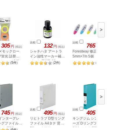
>
比較
比較
比較
305
132
765
円
円
円
(税込)
(税込)
(税込)
 メモックロー
シャチハタ アートラ
Forestway 修正テープ
オート ガ
プ蛍光 詰替用
イン油性マーカー補充
5mm×7m 5個
個入 GGS
オレンジ2個
インキ 黒 KR-20
5
2
175
(
件
)
(
件
)
(
件
)
H-6C
>
比較
比較
比較
745
495
405
円
円
円
(税込)
(税込)
(税込)
 インターグレ
リヒトラブ D型リング
キングジム シンプリ
コクヨ 
ングファイル
ファイル A4タテ 背幅
ーズ Dリングファイル
ル[スム
 とじ厚30mm
56mm クリアー
A4タテ とじ厚32mm
A4タテと
6
(
件
)