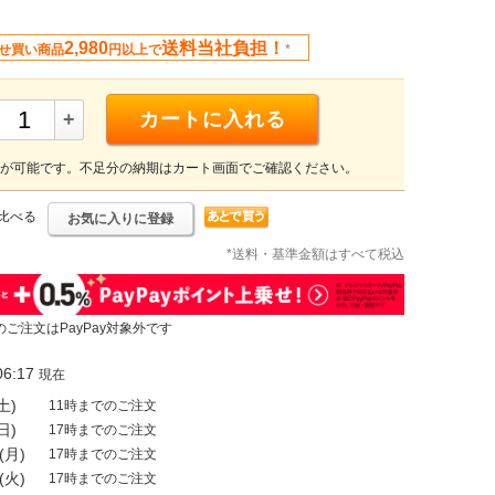
2,980
送料当社負担！
せ買い商品
円以上で
*
+
カートに入れる
が可能です。不足分の納期はカート画面でご確認ください。
比べる
お気に入りに登録
*送料・基準金額はすべて税込
のご注文はPayPay対象外です
6:17
現在
土)
11時までのご注文
日)
17時までのご注文
(月)
17時までのご注文
(火)
17時までのご注文