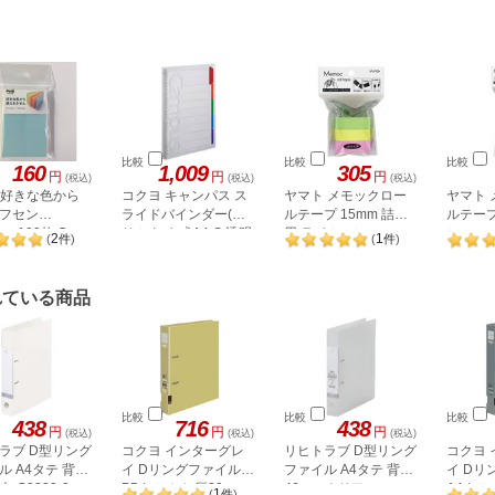
比較
比較
比較
160
1,009
305
円
円
円
(税込)
(税込)
(税込)
C. 好きな色から
コクヨ キャンパス ス
ヤマト メモックロー
ヤマト
フセン
ライドバインダー(ス
ルテープ 15mm 詰替
ルテー
mm100枚 C-
リムタイプ)A4-S 透明
用 ライム・レモン・
レモン+
2
1
(
件
)
(
件
)
2
WR-25
ル-P173NT
ローズ RK-15H-B
れている商品
比較
比較
比較
438
716
438
円
円
円
(税込)
(税込)
(税込)
ラブ D型リング
コクヨ インターグレ
リヒトラブ D型リング
コクヨ
ル A4タテ 背幅
イ Dリングファイル
ファイル A4タテ 背幅
イ Dリ
白 G2230-0
B5タテ とじ厚30mm
46mm クリアー
A4タテ
1
(
件
)