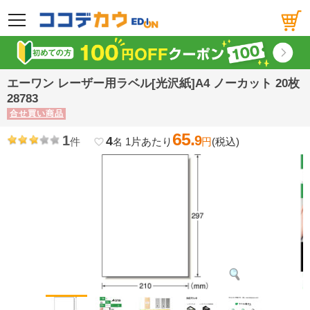
メニュー
エーワン レーザー用ラベル[光沢紙]A4 ノーカット 20枚
28783
合せ買い商品
65.
1
9
4
件
1片あたり
円
(税込)
favorite_border
名