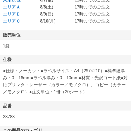
エリアＡ
8/8
(土)
17時までのご注文
エリアＢ
8/9
(日)
17時までのご注文
エリアＣ
8/10
(月)
17時までのご注文
販売単位
1袋
仕様
●仕様：ノーカット●ラベルサイズ：A4（297×210）●標準総厚
み：0．16mm●ラベル厚み：0．10mm●材質：光沢コート紙●対
応プリンタ：レーザー（カラー／モノクロ）、コピー（カラー
／モノクロ）●注文単位：1冊（20シート）
品番
28783
この商品のカテゴリ