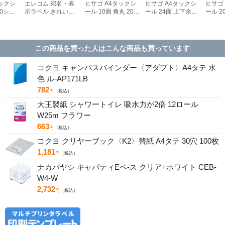
タックシ
エレコム 宛名・表
ヒサゴ A4タックシ
ヒサゴ A4タックシ
ヒサゴ
00シー
示ラベル きれい貼
ール 10面 角丸 20シ
ール 24面 上下余白
ール 2
3
44面付 20枚 EDT-
ート FSCOP868
20シート
FSCOP
TMEX44
FSCOP883
この商品を買った人はこんな商品も買っています
コクヨ キャンパスバインダー〈アダプト〉A4タテ 水
色 ル-AP171LB
782
円
（税込）
大王製紙 シャワートイレ 吸水力が2倍 12ロール
W25m フラワー
663
円
（税込）
コクヨ クリヤーブック〈K2〉替紙 A4タテ 30穴 100枚
1,181
円
（税込）
ナカバヤシ キャパティEベ-ス クリア+ホワイト CEB-
W4-W
2,732
円
（税込）