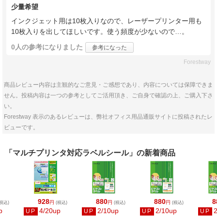
少量希望
インクジェット用は10枚入りなので、レーザープリンター用も
10枚入りを出してほしいです。使う頻度が少ないので…。
0人
の参考になりました
参考になった
Forestway
商品レビュー内容は主観的なご意見・ご感想であり、内容については保障できま
せん。投稿内容は一つの参考としてご活用頂き、ご自身で確認の上、ご購入下さ
い。
Forestway 表示のあるレビューは、弊社オフィス用品通販サイトに投稿されたレ
ビューです。
「マルチプリンタ対応ラベルシール」の新着商品
928
880
880
8
円
円
円
税込)
(税込)
(税込)
(税込)
p
4/20up
2/10up
2/10up
UP
UP
UP
UP