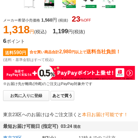
23
円
1,560
メーカー希望小売価格
(税抜)
%OFF
1,318
1,199
円
(税込)
円
(税抜)
6
ポイント
2,980
送料当社負担！
590
合せ買い商品合計
円以上で
送料
円
(送料・基準金額はすべて税込)
※お届け先が離島(沖縄)のご注文はPayPay対象外です
お気に入りに登録
あとで買う
東京23区へのお届けは今ご注文頂くと
本日お届け可能です！
最短お届け可能日 (指定可) 03:24
現在
東京23区
8/7
(金)
11時までのご注文