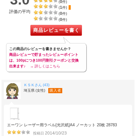
0
(
件)
1
(
件)
評価の平均
0
(
件)
0
(
件)
商品レビューを書く
この商品のレビューを書きませんか？
商品レビューで貯まったレビューポイント
は、100pにつき100円割引クーポンと交換
出来ます♪
→ 詳しくはこちら
ＫＳＫさん (43)
埼玉県 (女性)
購入者
エーワン レーザー用ラベル[光沢紙]A4 ノーカット 20枚 28783
2014/10/23
投稿日