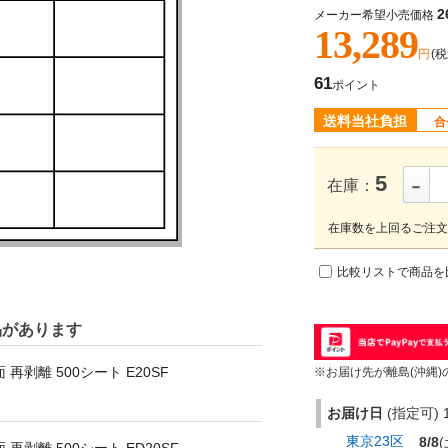
2
メーカー希望小売価格
13,289
円
(税
61
ポイント
送料当社負担
合
-
5
在庫：
在庫数を上回るご注文
比較リストで商品を
品があります
 再剥離 500シート E20SF
※お届け先が離島(沖縄)
お届け日
(指定可) 1
東京23区
8/8
(