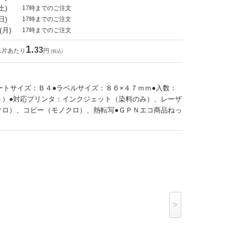
土)
17時までのご注文
日)
17時までのご注文
(月)
17時までのご注文
1.
33
1片あたり
円
(税込)
ートサイズ：Ｂ４●ラベルサイズ：８６×４７ｍｍ●入数：
ト）●対応プリンタ：インクジェット（染料のみ）、レーザ
クロ）、コピー（モノクロ）、熱転写●ＧＰＮエコ商品ねっ
>