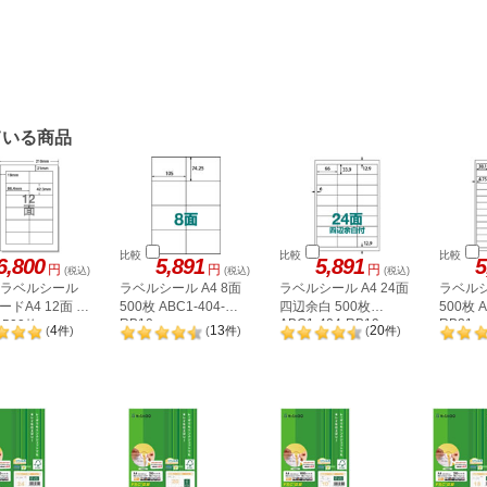
ている商品
比較
比較
比較
6,800
5,891
5,891
5
円
円
円
(税込)
(税込)
(税込)
A ラベルシール
ラベルシール A4 8面
ラベルシール A4 24面
ラベルシ
ドA4 12面 上
500枚 ABC1-404-
四辺余白 500枚
500枚 A
RB10
ABC1-404-RB19
RB21
500枚
4
13
20
(
件
)
(
件
)
(
件
)
2P