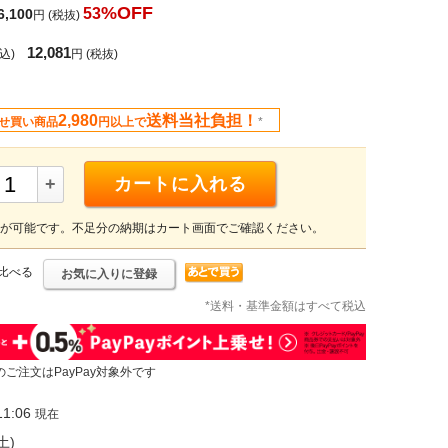
%OFF
53
6,100
円
(税抜)
12,081
込)
円
(税抜)
2,980
送料当社負担！
せ買い商品
円以上で
*
+
カートに入れる
が可能です。不足分の納期はカート画面でご確認ください。
比べる
お気に入りに登録
*送料・基準金額はすべて税込
のご注文はPayPay対象外です
1:06
現在
土)