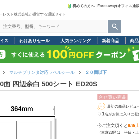
初めての方へ
|
Forestway(オフィス通
ーレスト株式会社が運営する通販サイト
イス
わけありセール
人気ランキング
新着商品
商品
マルチプリンタ対応ラベルシール
２０面以下
面 四辺余白 500シート ED20S
合せ買い商品
最初の商品レビュ
1
♡
名
がお気に入りに登
今ご注文頂くと
8/8
(土
（東京23区は、平日・