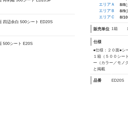
 再剥離 500シート ED20SF
エリアＡ
8/8
(
エリアＢ
8/9
(
エリアＣ
8/10
 四辺余白 500シート ED20S
1箱
販売単位
仕様
500シート E20S
●仕様：２０面●シ
１箱（５００シー
ー（カラー／モノ
と掲載
品番
ED20S