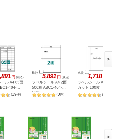
>
比較
比較
比較
,891
5,891
1,718
1,
円
円
円
(税込)
(税込)
(税込)
ール A4 65面
ラベルシール A4 2面
ラベルシール A4 ノー
ヒサゴ 
BC1-404-
500枚 ABC1-404-
カット 100枚
A4 8面 
RB08
OPW303
19
3
98
(
件
)
(
件
)
(
件
)
>