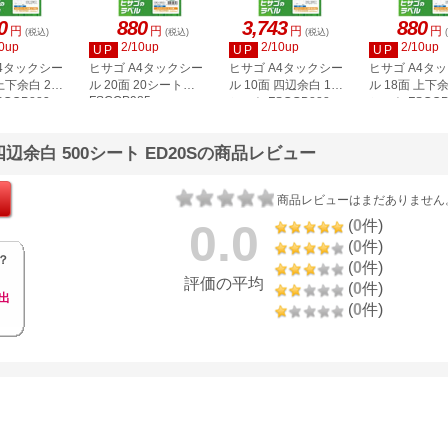
0
880
3,743
880
円
円
円
円
(税込)
(税込)
(税込)
0up
2/10up
2/10up
2/10up
UP
UP
UP
A4タックシー
ヒサゴ A4タックシー
ヒサゴ A4タックシー
ヒサゴ A4タ
上下余白 20
ル 20面 20シート
ル 10面 四辺余白 100
ル 18面 上下余
FSCOP985
COP883
シート FSCGB888
シート FSCOP
四辺余白 500シート ED20Sの商品レビュー
商品レビューはまだありません
0.0
(
0
件)
(
0
件)
？
(
0
件)
評価の平均
(
0
件)
出
(
0
件)