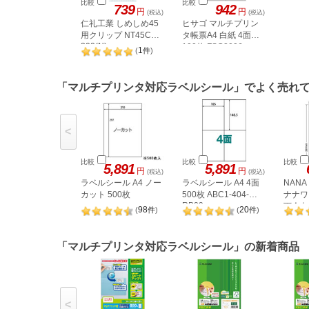
比較
比較
739
942
円
円
(税込)
(税込)
仁礼工業 しめしめ45
ヒサゴ マルチプリン
用クリップ NT45CB-
タ帳票A4 白紙 4面
200(N)
100枚 FSC2006
1
(
件
)
「マルチプリンタ対応ラベルシール」でよく売れ
<
比較
比較
比較
5,891
5,891
円
円
(税込)
(税込)
ラベルシール A4 ノー
ラベルシール A4 4面
NAN
カット 500枚
500枚 ABC1-404-
ナナワー
RB09
下余白 
98
20
(
件
)
(
件
)
LDW1
「マルチプリンタ対応ラベルシール」の新着商品
<