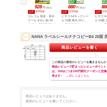
928
880
88
円
円
(税込)
(税込)
4/20up
2/10up
2/1
UP
UP
UP
エレコム 宛名・表示
ヒサゴ A4タックシー
ヒサゴ 
ラベル きれい貼 44面
ル 10面 角丸 20シー
ル 24面 
付 20枚 EDT-TMEX44
ト FSCOP868
シート FS
NANA ラベルシールナナコピーB4 20面 
商品レビューを書く
この商品の最初のレビューを書きませんか
商品レビューで貯まったレビューポイント
は、100pにつき100円割引クーポンと交換
来ます♪
→ 詳しくはこちら
商品レビューはありません。
最初のレビューを書いてください。