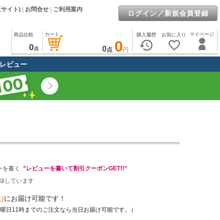
販サイト)
|
お問合せ
|
ご利用案内
ログイン／新規会員登録
カート
マイページ
商品比較
購入履歴
お気に入り
0
history
favorite_border
0
0
点
点
円
レビュー
ーを書く
”レビューを書いて割引クーポンGET!!”
録しています
)
にお届け可能です！
土曜日11時までのご注文なら当日お届け可能です。）