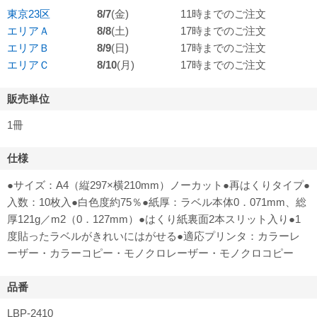
東京23区
8/7
(金)
11時までのご注文
エリアＡ
8/8
(土)
17時までのご注文
エリアＢ
8/9
(日)
17時までのご注文
エリアＣ
8/10
(月)
17時までのご注文
販売単位
1冊
仕様
●サイズ：A4（縦297×横210mm）ノーカット●再はくりタイプ●
入数：10枚入●白色度約75％●紙厚：ラベル本体0．071mm、総
厚121g／m2（0．127mm）●はくり紙裏面2本スリット入り●1
度貼ったラベルがきれいにはがせる●適応プリンタ：カラーレ
ーザー・カラーコピー・モノクロレーザー・モノクロコピー
品番
LBP-2410