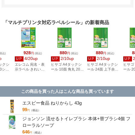
「マルチプリンタ対応ラベルシール」の新着商品
928
880
880
8
円
円
円
税込)
(税込)
(税込)
(税込)
p
4/20up
2/10up
2/10up
UP
UP
UP
UP
タックシ
エレコム 宛名・表
ヒサゴ A4タックシ
ヒサゴ A4タックシ
ヒサゴ
00シー
示ラベル きれい貼
ール 10面 角丸 20シ
ール 24面 上下余白
ール 2
3
44面付 20枚 EDT-
ート FSCOP868
20シート
FSCOP
TMEX44
FSCOP883
この商品を買った人はこんな商品も買っています
エスビー食品 ねりからし 43g
99
円
（税込）
ジョンソン 流せるトイレブラシ 本体+替ブラシ4個 フ
ローラルソープ
646
円
（税込）