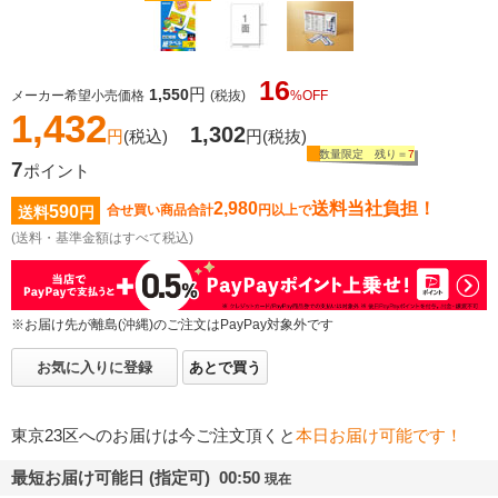
16
円
1,550
メーカー希望小売価格
(税抜)
%OFF
1,432
1,302
円
(税込)
円
(税抜)
数量限定 残り＝
7
7
ポイント
2,980
送料当社負担！
590
合せ買い商品合計
円以上で
送料
円
(送料・基準金額はすべて税込)
※お届け先が離島(沖縄)のご注文はPayPay対象外です
お気に入りに登録
あとで買う
東京23区へのお届けは今ご注文頂くと
本日お届け可能です！
最短お届け可能日 (指定可) 00:50
現在