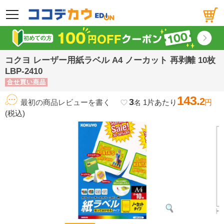
メニュー
コクヨ レーザー用紙ラベル A4 ノーカット 再剥離 10枚
LBP-2410
合せ買い商品
143.
2
3
最初の商品レビューを書く
1片あたり
円
favorite_border
名
(税込)