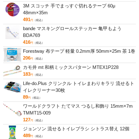
3M スコッチ 手でまっすぐ切れるテープ 60μ
48mm×35m
491
円
（税込）
bande マスキングロールステッカー 亀甲もよう
BDA769
416
円
（税込）
Forestway 布テープ 軽量 0.2mm厚 50mm×25m 茶 1巻
206
円
（税込）
カモ井 mt 和柄ミックスパターン MTEX1P228
183
円
（税込）
Life-do.Plus クリンクル トイレまわりキラリ 流せるト
イレクリーナー30枚
89
円
（税込）
ワールドクラフト たてマス つるし和飾り 15mm×7m
TMMT15-009
127
円
（税込）
ジョンソン 流せるトイレブラシ シトラス替え 12個
489
円
（税込）