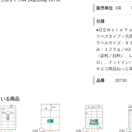
タイプA4 14面500枚 28730
1箱
販売単位
仕様
●日立Ｗｏｒｄ Ｐ
リーズタイプ＜汎用
ラベルサイズ：８３
み：１２５ｇ／m2
（染料／顔料）、
ロ）、ドットイン
Ｎエコ商品ねっと
品番
28730
ている商品
比較
比較
比較