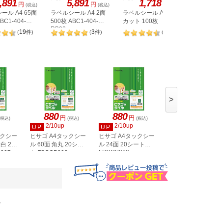
,891
5,891
1,718
1,
円
円
円
(税込)
(税込)
(税込)
ール A4 65面
ラベルシール A4 2面
ラベルシール A4 ノー
ヒサゴ 
BC1-404-
500枚 ABC1-404-
カット 100枚
A4 8面 
RB08
OPW303
19
3
98
(
件
)
(
件
)
(
件
)
>
880
880
880
円
円
円
(税込)
(税込)
(税込)
(税込)
2/10up
2/10up
2/10up
UP
UP
UP
ックシー
ヒサゴ A4タックシー
ヒサゴ A4タックシー
ヒサゴ A4タックシ
白 20
ル 60面 角丸 20シー
ル 24面 20シート
ル 36面 角丸 20シ
FSCOP863
907
ト FSCOP902
ト FSCOP871
。