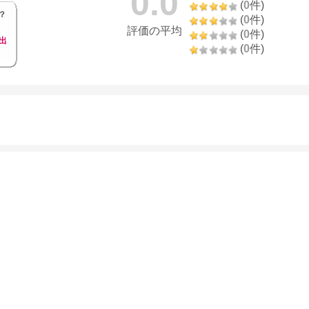
0.0
(
0
件)
？
(
0
件)
評価の平均
(
0
件)
出
(
0
件)