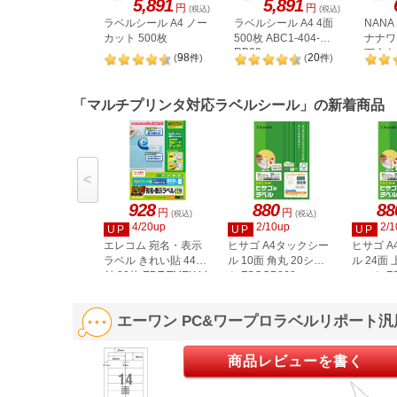
5,891
5,891
円
円
(税込)
(税込)
ラベルシール A4 ノー
ラベルシール A4 4面
NAN
カット 500枚
500枚 ABC1-404-
ナナワー
RB09
下余白 
98
20
(
件
)
(
件
)
LDW1
「マルチプリンタ対応ラベルシール」の新着商品
<
928
880
88
円
円
(税込)
(税込)
4/20up
2/10up
2/1
UP
UP
UP
エレコム 宛名・表示
ヒサゴ A4タックシー
ヒサゴ 
ラベル きれい貼 44面
ル 10面 角丸 20シー
ル 24面 
付 20枚 EDT-TMEX44
ト FSCOP868
シート FS
エーワン PC&ワープロラベルリポート汎用タ
商品レビューを書く