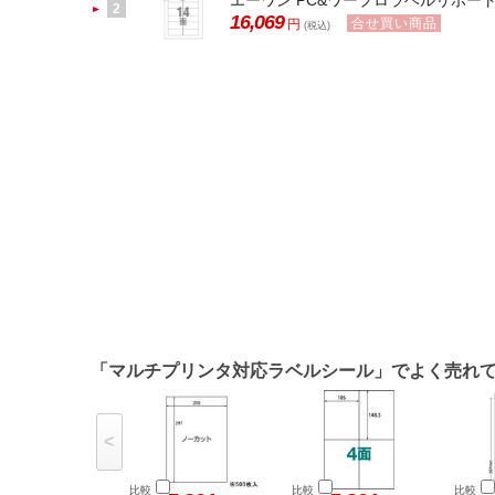
エーワン PC&ワープロラベルリポート汎用
2
16,069
合せ買い商品
円
(税込)
「マルチプリンタ対応ラベルシール」でよく売れ
<
比較
比較
比較