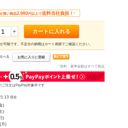
2,980
送料当社負担！
せ買い商品
円以上で
*
+
カートに入れる
が可能です。不足分の納期はカート画面でご確認ください。
比べる
お気に入りに登録
*送料・基準金額はすべて税込
のご注文はPayPay対象外です
1:13
現在
金)
土)
日)
(月)