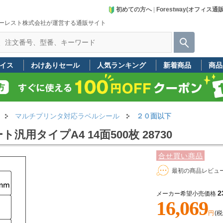
初めての方へ
|
Forestway(オフィス通
ーレスト株式会社が運営する通販サイト
イス
わけありセール
人気ランキング
新着商品
商品
マルチプリンタ対応ラベルシール
２０面以下
用タイプA4 14面500枚 28730
合せ買い商品
最初の商品レビュ
2
メーカー希望小売価格
16,069
円
(税