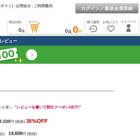
販サイト)
|
お問合せ
|
ご利用案内
ログイン／新規会員登録
カート
マイページ
商品比較
購入履歴
お気に入り
0
history
favorite_border
0
0
点
点
円
レビュー
ーを書く
”レビューを書いて割引クーポンGET!!”
%OFF
36
3,100
円
(税抜)
14,609
込)
円
(税抜)