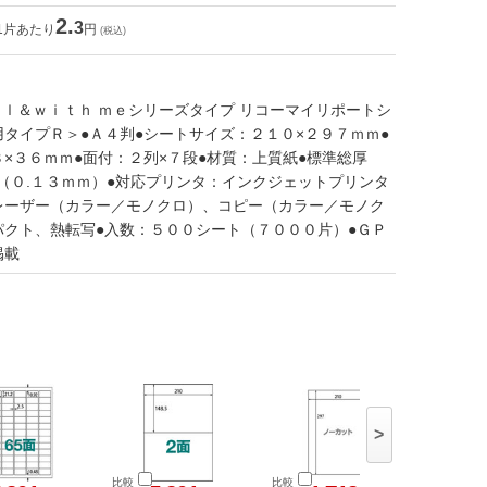
2.
3
1片あたり
円
(税込)
ａｌ＆ｗｉｔｈ ｍｅシリーズタイプ リコーマイリポートシ
タイプＲ＞●Ａ４判●シートサイズ：２１０×２９７ｍｍ●
×３６ｍｍ●面付：２列×７段●材質：上質紙●標準総厚
（０.１３ｍｍ）●対応プリンタ：インクジェットプリンタ
レーザー（カラー／モノクロ）、コピー（カラー／モノク
パクト、熱転写●入数：５００シート（７０００片）●ＧＰ
掲載
>
比較
比較
比較