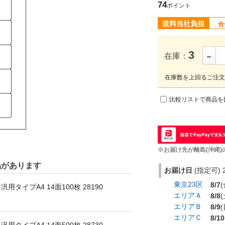
74
ポイント
送料当社負担
合
-
3
在庫：
在庫数を上回るご注文
比較リストで商品を
※お届け先が離島(沖縄)
品があります
お届け日
(指定可) 2
東京23区
8/7
(
タイプA4 14面100枚 28190
エリアＡ
8/8
(
エリアＢ
8/9
(
エリアＣ
8/10