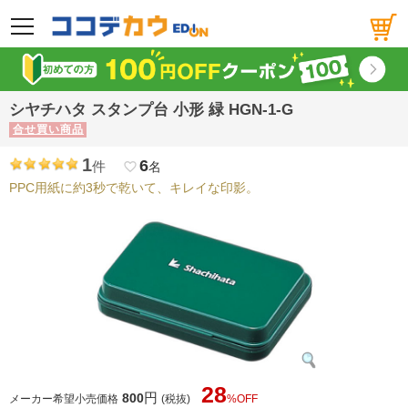
メニュー
シヤチハタ スタンプ台 小形 緑 HGN-1-G
合せ買い商品
1
6
件
favorite_border
名
PPC用紙に約3秒で乾いて、キレイな印影。
28
円
800
メーカー希望小売価格
(税抜)
%OFF