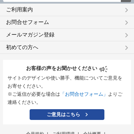
keyboard_arrow_right
ご利用案内
keyboard_arrow_right
お問合せフォーム
keyboard_arrow_right
メールマガジン登録
keyboard_arrow_right
初めての方へ
お客様の声をお聞かせください
サイトのデザインや使い勝手、機能についてご意見を
お寄せください。
※ご返信が必要な場合は
「お問合せフォーム」
よりご
連絡ください。
ご意見はこちら
会員規約
|
ご利用環境
|
会社概要
|