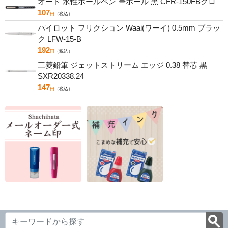
オート 水性ボールペン 筆ボール 黒 CFR-150FBクロ
107
円
（税込）
パイロット フリクション Waai(ワーイ) 0.5mm ブラッ
ク LFW-15-B
192
円
（税込）
三菱鉛筆 ジェットストリーム エッジ 0.38 替芯 黒
SXR20338.24
147
円
（税込）