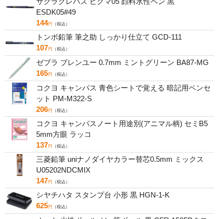
サクラクレパス ピグマ05 顔料水性ペン 黒
ESDK05#49
144
円
（税込）
トンボ鉛筆 筆之助 しっかり仕立て GCD-111
107
円
（税込）
ゼブラ ブレンユー 0.7mm ミントグリーン BA87-MG
165
円
（税込）
コクヨ キャンパス 青色シートで覚える 暗記用ペンセ
ット PM-M322-S
206
円
（税込）
コクヨ キャンパスノート用途別(アニマル柄) セミB5
5mm方眼 ラッコ
137
円
（税込）
三菱鉛筆 uniナノダイヤカラー替芯0.5mm ミックス
U05202NDCMIX
147
円
（税込）
シヤチハタ スタンプ台 小形 黒 HGN-1-K
625
円
（税込）