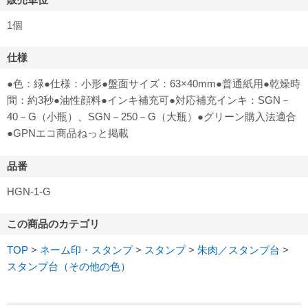
1個
仕様
●色：緑●仕様：小形●盤面サイズ：63×40mm●普通紙用●乾燥時
間：約3秒●油性顔料●インキ補充可●対応補充インキ：SGN－
40－G（小瓶）、SGN－250－G（大瓶）●グリーン購入法適合
●GPNエコ商品ねっと掲載
品番
HGN-1-G
この商品のカテゴリ
TOP
>
ネーム印・スタンプ
>
スタンプ
>
朱肉／スタンプ台
>
スタンプ台（その他の色）