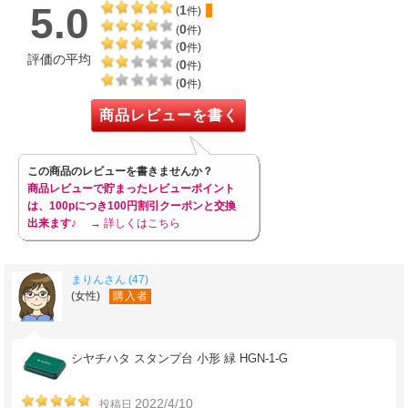
5.0
1
(
件)
0
(
件)
0
(
件)
評価の平均
0
(
件)
0
(
件)
商品レビューを書く
この商品のレビューを書きませんか？
商品レビューで貯まったレビューポイント
は、100pにつき100円割引クーポンと交換
出来ます♪
→ 詳しくはこちら
まりんさん (47)
(女性)
購入者
シヤチハタ スタンプ台 小形 緑 HGN-1-G
2022/4/10
投稿日