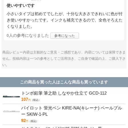
使いやすいです
小さいタイプは初めてでしたが、十分な大きさできれいに色が付
き使いやすかったです。インクも補充できるので、全色そろえた
くなりました。
0人
の参考になりました
参考になった
商品レビュー内容は主観的なご意見・ご感想であり、内容については保障できま
せん。投稿内容は一つの参考としてご活用頂き、ご自身で確認の上、ご購入下さ
い。
この商品を買った人はこんな商品も買っています
トンボ鉛筆 筆之助 しなやか仕立て GCD-112
107
円
（税込）
パイロット 蛍光ペン KIRE-NA(キレーナ) ペールブル
ー SKIW-1-PL
92
円
（税込）