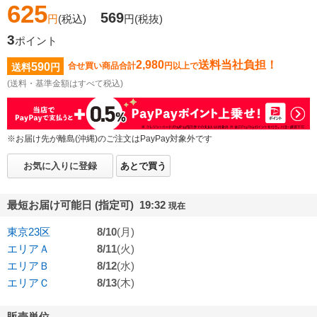
625
569
円
(税込)
円
(税抜)
3
ポイント
2,980
送料当社負担！
590
合せ買い商品合計
円以上で
送料
円
(送料・基準金額はすべて税込)
※お届け先が離島(沖縄)のご注文はPayPay対象外です
お気に入りに登録
あとで買う
最短お届け可能日 (指定可) 19:32
現在
東京23区
8/10
(月)
エリアＡ
8/11
(火)
エリアＢ
8/12
(水)
エリアＣ
8/13
(木)
販売単位