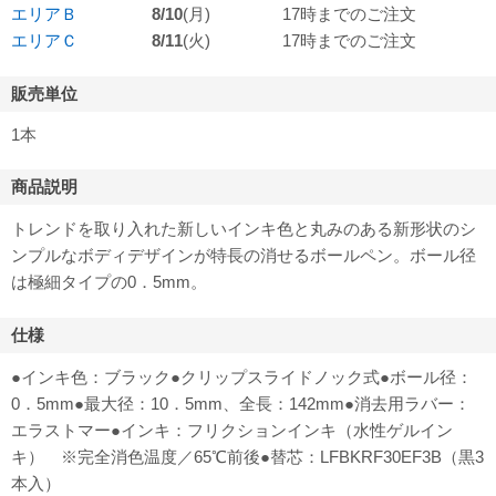
エリアＢ
8/10
(月)
17時までのご注文
エリアＣ
8/11
(火)
17時までのご注文
販売単位
1本
商品説明
トレンドを取り入れた新しいインキ色と丸みのある新形状のシ
ンプルなボディデザインが特長の消せるボールペン。ボール径
は極細タイプの0．5mm。
仕様
●インキ色：ブラック●クリップスライドノック式●ボール径：
0．5mm●最大径：10．5mm、全長：142mm●消去用ラバー：
エラストマー●インキ：フリクションインキ（水性ゲルイン
キ） ※完全消色温度／65℃前後●替芯：LFBKRF30EF3B（黒3
本入）