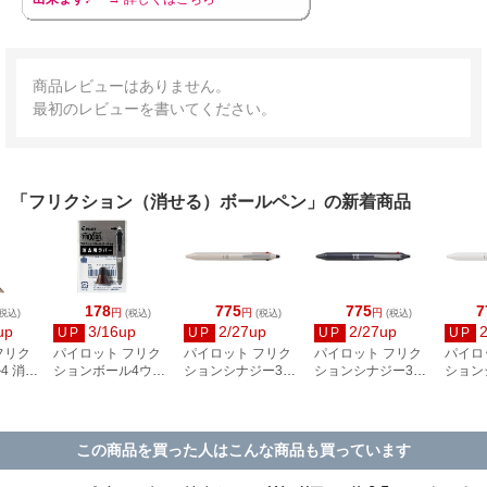
商品レビューはありません。
最初のレビューを書いてください。
「フリクション（消せる）ボールペン」の新着商品
178
775
775
7
円
円
円
税込)
(税込)
(税込)
(税込)
up
3/16up
2/27up
2/27up
UP
UP
UP
UP
フリク
パイロット フリク
パイロット フリク
パイロット フリク
パイロ
4 消去
ションボール4ウッ
ションシナジー3
ションシナジー3
ション
 シャン
ド 消去用ラバー ブ
0.4mm ベージュ
0.4mm ネイビー
0.4m
ド
ラウン LFBFRU23-
LTFS3-14-BE
LTFS3-14-NV
ト LTF
BN
この商品を買った人はこんな商品も買っています