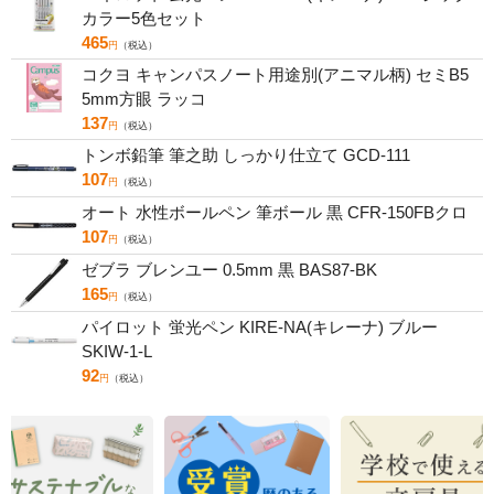
カラー5色セット
465
円
（税込）
コクヨ キャンパスノート用途別(アニマル柄) セミB5
5mm方眼 ラッコ
137
円
（税込）
トンボ鉛筆 筆之助 しっかり仕立て GCD-111
107
円
（税込）
オート 水性ボールペン 筆ボール 黒 CFR-150FBクロ
107
円
（税込）
ゼブラ ブレンユー 0.5mm 黒 BAS87-BK
165
円
（税込）
パイロット 蛍光ペン KIRE-NA(キレーナ) ブルー
SKIW-1-L
92
円
（税込）