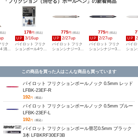
「フリクション（消せる）ボールペン」の新着商品
178
775
775
7
円
円
円
税込)
(税込)
(税込)
(税込)
up
3/16up
2/27up
2/27up
UP
UP
UP
UP
フリク
パイロット フリク
パイロット フリク
パイロット フリク
パイロ
4 消去
ションボール4ウッ
ションシナジー3
ションシナジー3
ション
 シャン
ド 消去用ラバー ブ
0.4mm ベージュ
0.4mm ネイビー
0.4m
ド
ラウン LFBFRU23-
LTFS3-14-BE
LTFS3-14-NV
ト LTF
BN
この商品を買った人はこんな商品も買っています
パイロット フリクションボールノック 0.5mm レッド
LFBK-23EF-R
192
円
（税込）
パイロット フリクションボールノック 0.5mm ブルー
LFBK-23EF-L
192
円
（税込）
パイロット フリクションボール替芯0.5mm ブラック
3本 LFBKRF30EF3B