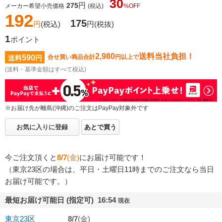
30
円
275
メーカー希望小売価格
(税込)
%OFF
192
175
円
(税込)
円
(税抜)
1
ポイント
2,980
送料当社負担！
590
合せ買い商品合計
円以上で
送料
円
(送料・基準金額はすべて税込)
※お届け先が離島(沖縄)のご注文はPayPay対象外です
お気に入りに登録
あとで買う
今ご注文頂くと
8/7
(金)
にお届け可能です！
（東京23区の場合は、平日・土曜日11時までのご注文なら当日
お届け可能です。）
最短お届け可能日 (指定可) 16:54
現在
東京23区
8/7
(金)