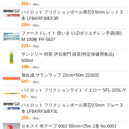
255
円
（税込）
パイロット フリクションボール替芯0.5mm レッド 3
本 LFBKRF30EF3R
255
円
（税込）
ファーストレイト 使いきりLDポリエチレン手袋(袋)
M 100枚 FR-5827
221
円
（税込）
サントリー 特茶 伊右衛門 緑茶(特定保健用食品)
500ml
198
円
（税込）
旭化成 サランラップ 22cm×50m 221632
547
円
（税込）
パイロット フリクションライト イエロー SFL-10SL-Y
92
円
（税込）
パイロット フリクションボール替芯0.5mm ブルー 3
本 LFBKRF30EF3L
255
円
（税込）
セキスイ 布テープ 600J 50mm×25m 1巻 No.600J