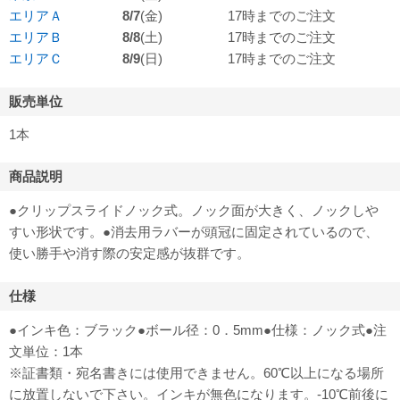
エリアＡ
8/7
(金)
17時までのご注文
エリアＢ
8/8
(土)
17時までのご注文
エリアＣ
8/9
(日)
17時までのご注文
販売単位
1本
商品説明
●クリップスライドノック式。ノック面が大きく、ノックしや
すい形状です。●消去用ラバーが頭冠に固定されているので、
使い勝手や消す際の安定感が抜群です。
仕様
●インキ色：ブラック●ボール径：0．5mm●仕様：ノック式●注
文単位：1本
※証書類・宛名書きには使用できません。60℃以上になる場所
に放置しないで下さい。インキが無色になります。-10℃前後に