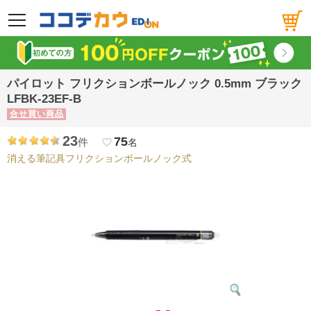
メニュー
パイロット フリクションボールノック 0.5mm ブラック
LFBK-23EF-B
合せ買い商品
23
75
件
favorite_border
名
消える筆記具フリクションボールノック式