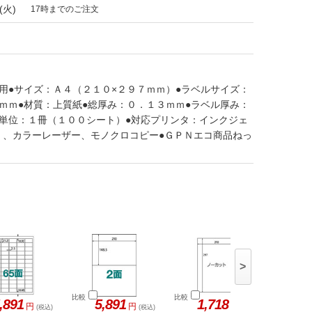
(火)
17時までのご注文
用●サイズ：Ａ４（２１０×２９７ｍｍ）●ラベルサイズ：
ｍｍ●材質：上質紙●総厚み：０．１３ｍｍ●ラベル厚み：
文単位：１冊（１００シート）●対応プリンタ：インクジェ
）、カラーレーザー、モノクロコピー●ＧＰＮエコ商品ねっ
>
比較
比較
比較
,891
5,891
1,718
1,
円
円
円
(税込)
(税込)
(税込)