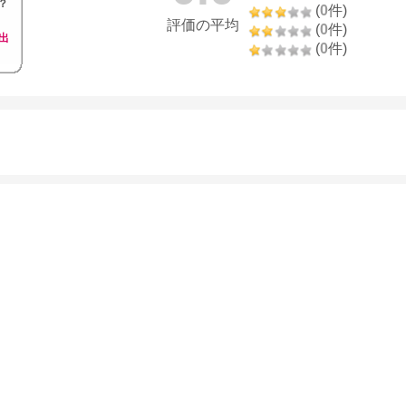
？
(
0
件)
評価の平均
(
0
件)
出
(
0
件)