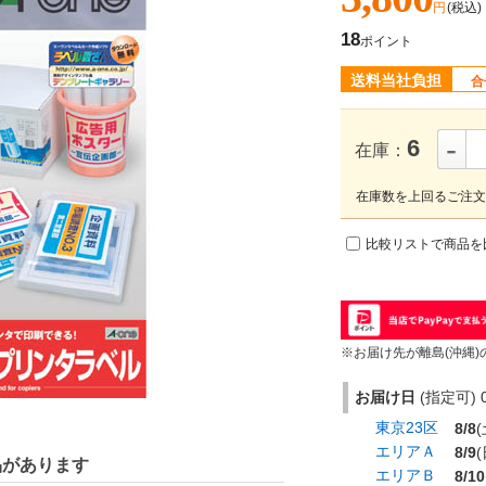
円
(税込)
18
ポイント
送料当社負担
合
-
6
在庫：
在庫数を上回るご注文
比較リストで商品を
※お届け先が離島(沖縄)
お届け日
(指定可) 0
東京23区
8/8
(
エリアＡ
8/9
(
品があります
エリアＢ
8/10