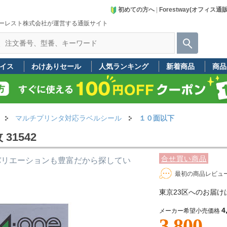
初めての方へ
|
Forestway(オフィス通
ーレスト株式会社が運営する通販サイト
イス
わけありセール
人気ランキング
新着商品
商品
マルチプリンタ対応ラベルシール
１０面以下
31542
合せ買い商品
バリエーションも豊富だから探してい
最初の商品レビュ
東京23区へのお届け
4
メーカー希望小売価格
3,800