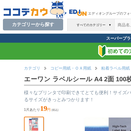
エディオングループのフォ
カテゴリーから探す
すべてのカテゴリー
▼
スーパープラ
カテゴリ
コピー用紙・ＯＡ用紙
粘着ラベル用紙
エーワン ラベルシール A4 2面 100枚 
様々なプリンタで印刷できてとても便利！サイズ
るサイズがきっとみつかります！
19
1片あたり
円
(税込)