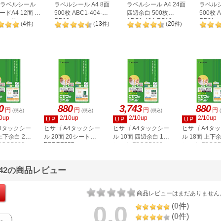
A ラベルシール
ラベルシール A4 8面
ラベルシール A4 24面
ラベルシ
ドA4 12面 上
500枚 ABC1-404-
四辺余白 500枚
500枚 A
RB10
ABC1-404-RB19
RB21
500枚
4
13
20
(
件
)
(
件
)
(
件
)
2P
0
880
3,743
880
円
円
円
円
(税込)
(税込)
(税込)
0up
2/10up
2/10up
2/10up
UP
UP
UP
A4タックシー
ヒサゴ A4タックシー
ヒサゴ A4タックシー
ヒサゴ A4タ
上下余白 20
ル 20面 20シート
ル 10面 四辺余白 100
ル 18面 上下余
FSCOP985
COP883
シート FSCGB888
シート FSCOP
1542の商品レビュー
商品レビューはまだありません
0.0
(
0
件)
(
0
件)