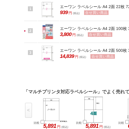
エーワン ラベルシール A4 2面 22枚 72
1
939
合せ買い商品
円
(税込)
エーワン ラベルシール A4 2面 100枚 3
2
3,800
合せ買い商品
円
(税込)
エーワン ラベルシール A4 2面 500枚 3
3
14,839
合せ買い商品
円
(税込)
「マルチプリンタ対応ラベルシール」でよく売れ
<
比較
比較
比較
5,891
5,891
円
円
(税込)
(税込)