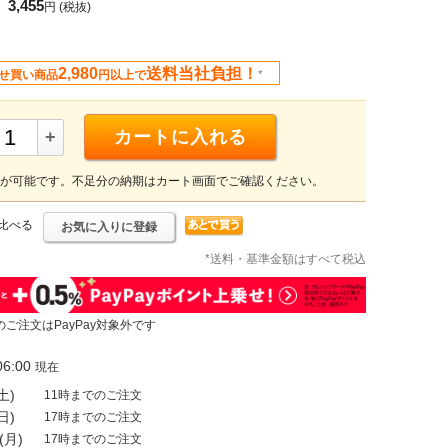
3,455
円
(税抜)
2,980
送料当社負担！
せ買い商品
円以上で
*
+
カートに入れる
が可能です。不足分の納期はカート画面でご確認ください。
比べる
お気に入りに登録
*送料・基準金額はすべて税込
のご注文はPayPay対象外です
6:00
現在
土)
11時までのご注文
日)
17時までのご注文
(月)
17時までのご注文