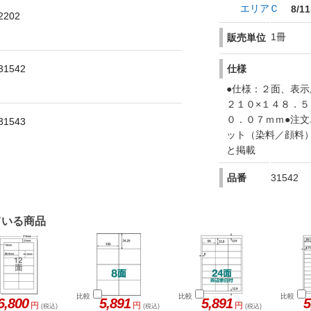
エリアＣ
8/11
202
1冊
販売単位
1542
仕様
●仕様：２面、表示
２１０×１４８．５
０．０７ｍｍ●注
1543
ット（染料／顔料
と掲載
品番
31542
ている商品
比較
比較
比較
6,800
5,891
5,891
5
円
円
円
(税込)
(税込)
(税込)