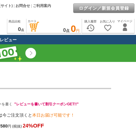
販サイト)
|
お問合せ
|
ご利用案内
ログイン／新規会員登録
カート
マイページ
商品比較
購入履歴
お気に入り
0
history
favorite_border
0
0
点
点
円
レビュー
ーを書く
”レビューを書いて割引クーポンGET!!”
は今ご注文頂くと
本日お届け可能です！
%OFF
24
,580
円
(税抜)