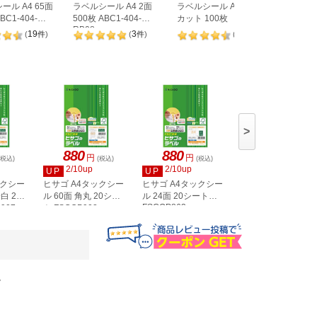
ール A4 65面
ラベルシール A4 2面
ラベルシール A4 ノー
ヒサゴ 
BC1-404-
500枚 ABC1-404-
カット 100枚
A4 8面 
RB08
OPW303
19
3
98
(
件
)
(
件
)
(
件
)
>
880
880
880
円
円
円
(税込)
(税込)
(税込)
(税込)
2/10up
2/10up
2/10up
UP
UP
UP
ックシー
ヒサゴ A4タックシー
ヒサゴ A4タックシー
ヒサゴ A4タックシ
白 20
ル 60面 角丸 20シー
ル 24面 20シート
ル 36面 角丸 20シ
FSCOP863
907
ト FSCOP902
ト FSCOP871
。