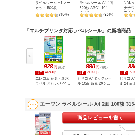
ラベルシール A4 ノー
ラベルシール A4 4面
NAN
カット 500枚
500枚 ABC1-404-
ナナワー
RB09
下余白 
98
20
(
件
)
(
件
)
LDW1
「マルチプリンタ対応ラベルシール」の新着商品
<
928
880
88
円
円
(税込)
(税込)
4/20up
2/10up
2/1
UP
UP
UP
エレコム 宛名・表示
ヒサゴ A4タックシー
ヒサゴ 
ラベル きれい貼 44面
ル 10面 角丸 20シー
ル 24面 
付 20枚 EDT-TMEX44
ト FSCOP868
シート FS
エーワン ラベルシール A4 2面 100枚 3
商品レビューを書く