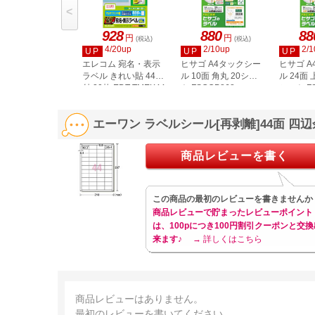
<
928
880
88
円
円
(税込)
(税込)
4/20up
2/10up
2/1
UP
UP
UP
エレコム 宛名・表示
ヒサゴ A4タックシー
ヒサゴ 
ラベル きれい貼 44面
ル 10面 角丸 20シー
ル 24面 
付 20枚 EDT-TMEX44
ト FSCOP868
シート FS
エーワン ラベルシール[再剥離]44面 四辺余
商品レビューを書く
この商品の最初のレビューを書きませんか
商品レビューで貯まったレビューポイント
は、100pにつき100円割引クーポンと交換
来ます♪
→ 詳しくはこちら
商品レビューはありません。
最初のレビューを書いてください。