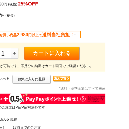
%OFF
25
60
円
(税抜)
7
円
(税抜)
2,980
送料当社負担！
せ買い商品
円以上で
*
+
カートに入れる
が可能です。不足分の納期はカート画面でご確認ください。
比べる
お気に入りに登録
*送料・基準金額はすべて税込
のご注文はPayPay対象外です
6:06
現在
日)
17時までのご注文