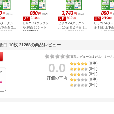
0
880
3,743
880
円
円
円
円
(税込)
(税込)
(税込)
0up
2/10up
2/10up
2/10up
UP
UP
UP
A4タックシー
ヒサゴ A4タックシー
ヒサゴ A4タックシー
ヒサゴ A4タ
上下余白 20
ル 20面 20シート
ル 10面 四辺余白 100
ル 18面 上下余
FSCOP985
COP883
シート FSCGB888
シート FSCOP
白 10枚 31268の商品レビュー
商品レビューはまだありません
0.0
(
0
件)
(
0
件)
？
(
0
件)
評価の平均
(
0
件)
出
(
0
件)