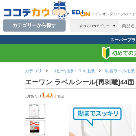
エディオングループのフォ
カテゴリーから探す
すべてのカテゴリー
▼
スーパープラ
カテゴリ
コピー用紙・ＯＡ用紙
粘着ラベル用紙
エーワン ラベルシール[再剥離]44面 四
1.
42
1片あたり
円
(税込)