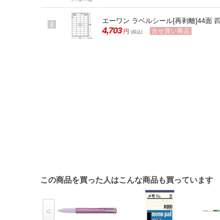
エーワン ラベルシール[再剥離]44面 四辺
2
4,703
合せ買い商品
円
(税込)
この商品を買った人はこんな商品も買っています
<