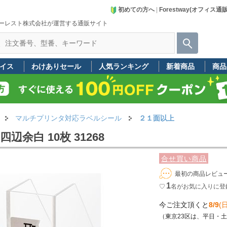
初めての方へ
|
Forestway(オフィス通
ーレスト株式会社が運営する通販サイト
イス
わけありセール
人気ランキング
新着商品
商品
マルチプリンタ対応ラベルシール
２１面以上
辺余白 10枚 31268
合せ買い商品
最初の商品レビュ
1
♡
名
がお気に入りに登
今ご注文頂くと
8/9
(日
（東京23区は、平日・