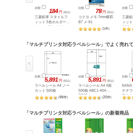
比較
比較
比較
184
78
円
円
(税込)
(税込)
三菱鉛筆 スタイルフ
コクヨ メモ 7mm横罫
三菱鉛
ィット 5色ホルダー
B7 メ-91
ィット
クリップ付 メタリッ
0.38
1
(
件
)
UMR10
クピンク
「マルチプリンタ対応ラベルシール」でよく売れ
<
比較
比較
比較
5,891
5,891
円
円
(税込)
(税込)
ラベルシール A4 ノー
ラベルシール A4 4面
NAN
カット 500枚
500枚 ABC1-404-
ナナワー
RB09
下余白 
98
20
(
件
)
(
件
)
LDW1
「マルチプリンタ対応ラベルシール」の新着商品