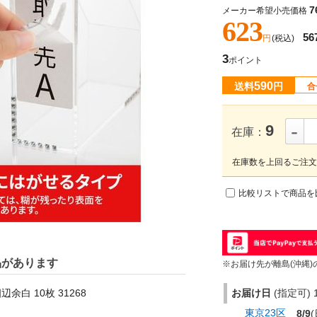
7
メーカー希望小売価格
623
56
円
(税込)
3
ポイント
590
送料
円
合
-
9
在庫：
在庫数を上回るご注文
比較リストで商品を
品があります
※お届け先が離島(沖縄)
余白 10枚 31268
お届け日
(指定可) 1
東京23区
8/9
(