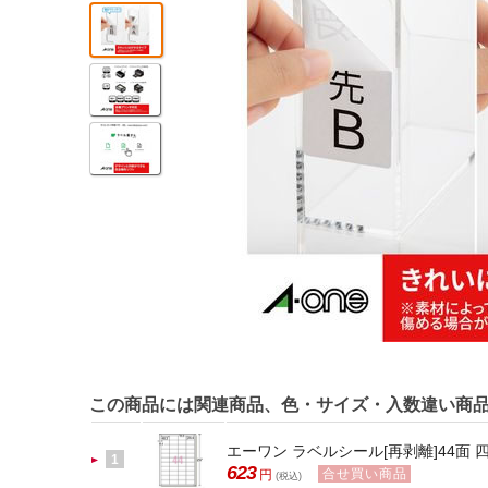
この商品には関連商品、色・サイズ・入数違い商
エーワン ラベルシール[再剥離]44面 四辺
1
623
合せ買い商品
円
(税込)