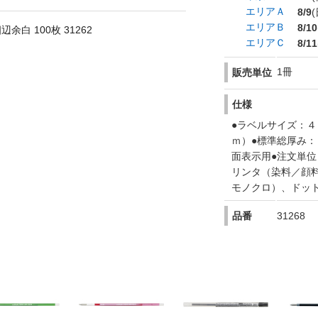
エリアＡ
8/9
(
エリアＢ
8/10
余白 100枚 31262
エリアＣ
8/11
1冊
販売単位
仕様
●ラベルサイズ：４
ｍ）●標準総厚み：
面表示用●注文単
リンタ（染料／顔
モノクロ）、ドッ
品番
31268