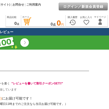
販サイト)
|
お問合せ
|
ご利用案内
ログイン／新規会員登録
カート
マイページ
商品比較
購入履歴
お気に入り
0
history
favorite_border
0
0
点
点
円
レビュー
ーを書く
”レビューを書いて割引クーポンGET!!”
録しています
)
にお届け可能です！
土曜日11時までのご注文なら当日お届け可能です。）