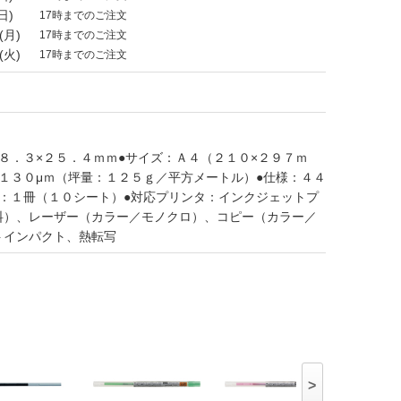
日)
17時までのご注文
(月)
17時までのご注文
(火)
17時までのご注文
８．３×２５．４ｍｍ●サイズ：Ａ４（２１０×２９７ｍ
１３０μｍ（坪量：１２５ｇ／平方メートル）●仕様：４４
位：１冊（１０シート）●対応プリンタ：インクジェットプ
料）、レーザー（カラー／モノクロ）、コピー（カラー／
トインパクト、熱転写
>