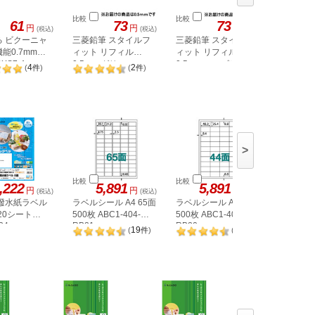
比較
比較
比較
61
73
73
円
円
円
(税込)
(税込)
(税込)
る ビクーニャ
三菱鉛筆 スタイルフ
三菱鉛筆 スタイルフ
ぺんてる
能0.7mm替
ィット リフィル
ィット リフィル
ペン マ
BXS7-A
0.5mm グリーン
0.5mm ローズピンク
1.0mm
4
2
(
件
)
(
件
)
UMR10905.6
UMR10905.66
K110-VS
>
比較
比較
比較
,222
5,891
5,891
5,
円
円
円
(税込)
(税込)
(税込)
 撥水紙ラベル
ラベルシール A4 65面
ラベルシール A4 44面
ラベルシー
 20シート
500枚 ABC1-404-
500枚 ABC1-404-
500枚 AB
34
RB21
RB20
RB08
19
20
(
件
)
(
件
)