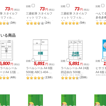
比較
比較
比較
73
73
73
円
円
円
(税込)
(税込)
(税込)
筆 スタイルフ
三菱鉛筆 スタイルフ
三菱鉛筆 スタイルフ
ぺんて
 リフィル
ィット リフィル
ィット リフィル
多色多機
mm グリーン
0.38mm ローズピンク
0.5mm ブラック
芯 黒 X
3
2
5
(
件
)
(
件
)
(
件
)
938.6
UMR10938.66
UMR10905.24
ている商品
比較
比較
比較
6,800
5,891
5,891
1
円
円
円
(税込)
(税込)
(税込)
A ラベルシール
ラベルシール A4 8面
ラベルシール A4 24面
ヒサゴ
ドA4 12面 上
500枚 ABC1-404-
四辺余白 500枚
A4 8面
RB10
ABC1-404-RB19
OPW30
500枚
4
13
20
(
件
)
(
件
)
(
件
)
2P