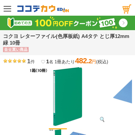
メニュー
コクヨ レターファイル(色厚板紙) A4タテ とじ厚12mm
緑 10冊
合せ買い商品
482.
1
2
1
件
1冊あたり
円
(税込)
favorite_border
名