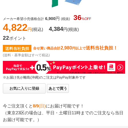
36
円
6,900
メーカー希望小売価格合計
(税抜)
%OFF
4,822
4,384
円
(税込)
円
(税抜)
22
ポイント
2,980
送料当社負担！
送料当社負担
合せ買い商品合計
円以上で
(送料・基準金額はすべて税込)
※お届け先が離島(沖縄)のご注文はPayPay対象外です
お気に入りに登録
あとで買う
今ご注文頂くと
8/9
(日)
にお届け可能です！
（東京23区の場合は、平日・土曜日11時までのご注文なら当日
お届け可能です。）