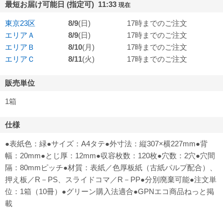
最短お届け可能日 (指定可) 11:33
現在
東京23区
8/9
(日)
17時までのご注文
エリアＡ
8/9
(日)
17時までのご注文
エリアＢ
8/10
(月)
17時までのご注文
エリアＣ
8/11
(火)
17時までのご注文
販売単位
1箱
仕様
●表紙色：緑●サイズ：A4タテ●外寸法：縦307×横227mm●背
幅：20mm●とじ厚：12mm●収容枚数：120枚●穴数：2穴●穴間
隔：80mmピッチ●材質：表紙／色厚板紙（古紙パルプ配合）、
押え板／R－PS、スライドコマ／R－PP●分別廃棄可能●注文単
位：1箱（10冊）●グリーン購入法適合●GPNエコ商品ねっと掲
載