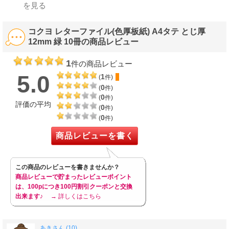
を見る
コクヨ レターファイル(色厚板紙) A4タテ とじ厚
12mm 緑 10冊の商品レビュー
1
件の商品レビュー
5.0
1
(
件)
0
(
件)
0
(
件)
評価の平均
0
(
件)
0
(
件)
商品レビューを書く
この商品のレビューを書きませんか？
商品レビューで貯まったレビューポイント
は、100pにつき100円割引クーポンと交換
出来ます♪
→ 詳しくはこちら
あきさん (10)