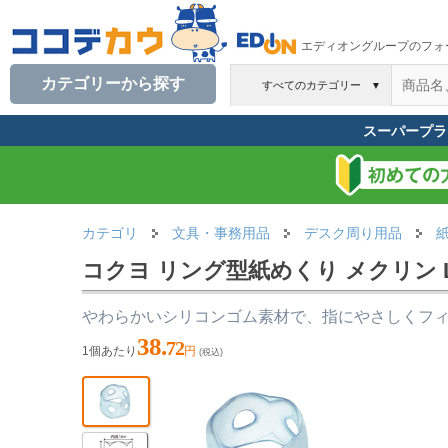
エディオングループのフォ
カテゴリーから探す
すべてのカテゴリー
▼
スーパープラ
カテゴリ
文具・事務用品
デスク周り用品
コクヨ リング型紙めくり メクリン L 
やわらかいシリコンゴム素材で、指にやさしくフ
38.
72
1個あたり
円
(税込)