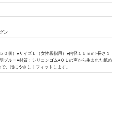
グン
５０個）●サイズＬ（女性親指用）●内径１５ｍｍ×長さ１
明ブルー●材質：シリコンゴム●ＯＬの声から生まれた紙め
ので、指にやさしくフィットします。