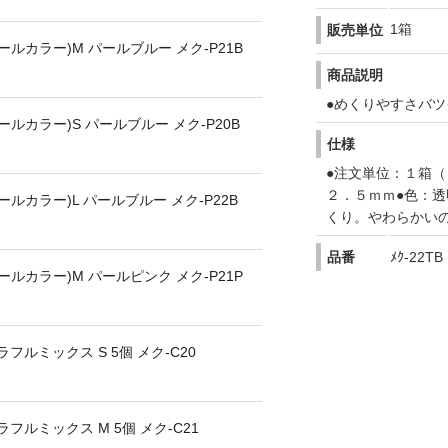
1箱
販売単位
ルカラー)M パールブルー メク-P21B
商品説明
●めくりやすさバツ
ルカラー)S パールブルー メク-P20B
仕様
●注文単位：１箱（
２．５ｍｍ●色：透
ルカラー)L パールブルー メク-P22B
くり。やわらかい
品番
ﾒｸ-22TB
ルカラー)M パールピンク メク-P21P
フルミックス S 5個 メク-C20
フルミックス M 5個 メク-C21