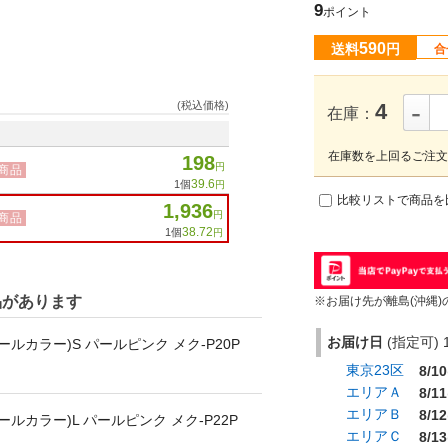
9
ポイント
590
送料
円
合
-
(税込価格)
4
在庫：
在庫数を上回るご注文
198
円
商品
39.6
1個
円
比較リストで商品を
1,936
円
商品
38.72
1個
円
品があります
※お届け先が離島(沖縄)
お届け日
(指定可) 1
ルカラー)S パールピンク メク-P20P
東京23区
8/10
エリアＡ
8/11
エリアＢ
8/12
ルカラー)L パールピンク メク-P22P
エリアＣ
8/13