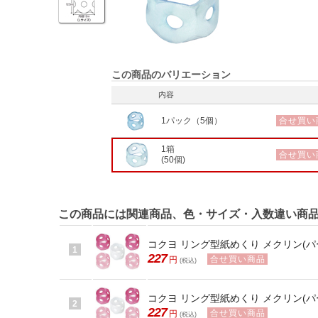
この商品のバリエーション
内容
1パック（5個）
合せ買い
1箱
合せ買い
(50個)
この商品には関連商品、色・サイズ・入数違い商
コクヨ リング型紙めくり メクリン(パー
1
227
合せ買い商品
円
(税込)
コクヨ リング型紙めくり メクリン(パー
2
227
合せ買い商品
円
(税込)