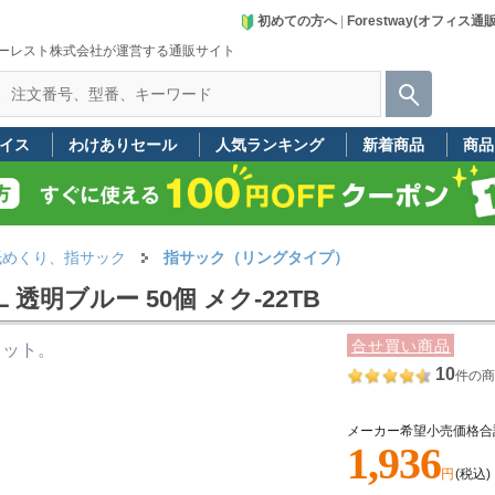
初めての方へ
|
Forestway(オフィス通
ーレスト株式会社が運営する通販サイト
イス
わけありセール
人気ランキング
新着商品
商品
紙めくり、指サック
指サック（リングタイプ）
透明ブルー 50個 メク-22TB
合せ買い商品
ィット。
10
件の商
メーカー希望小売価格合
1,936
円
(税込)