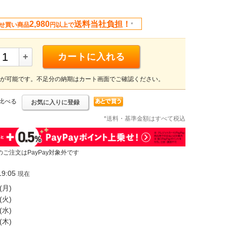
2,980
送料当社負担！
せ買い商品
円以上で
*
+
カートに入れる
が可能です。不足分の納期はカート画面でご確認ください。
比べる
お気に入りに登録
*送料・基準金額はすべて税込
のご注文はPayPay対象外です
9:05
現在
(月)
(火)
(水)
(木)