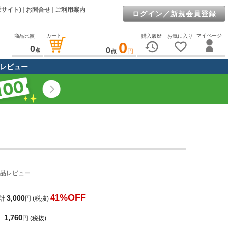
販サイト)
|
お問合せ
|
ご利用案内
ログイン／新規会員登録
カート
マイページ
商品比較
購入履歴
お気に入り
0
history
favorite_border
0
0
点
点
円
レビュー
品レビュー
%OFF
41
3,000
計
円
(税抜)
1,760
円
(税抜)