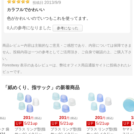
2013/9/9
投稿日
カラフルでかわいい
色がかわいいのでいつもこれを使ってます。
0人
の参考になりました
参考になった
商品レビュー内容は主観的なご意見・ご感想であり、内容については保障できま
せん。投稿内容は一つの参考としてご活用頂き、ご自身で確認の上、ご購入下さ
い。
Forestway 表示のあるレビューは、弊社オフィス用品通販サイトに投稿されたレ
ビューです。
「紙めくり、指サック」の新着商品
201
201
201
1
円
円
円
税込)
(税込)
(税込)
(税込)
5/21up
5/21up
5/21up
UP
UP
UP
UP
ック 袋
プラス リング型(指
プラス リング型(指
プラス リング型(指
ヤマト
KM-
サック) メクリッコ
サック) メクリッコ
サック) メクリッコ
スリッ