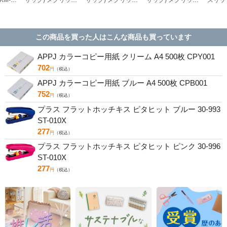
54
シリコンタイプ M 5
シリコンタイプ L 5
シリコンタイプ S 5
NS-20
個入 KM-302C／35-
個入 KM-303C／35-
個入 KM-301C／35-
934
935
933
この商品を買った人はこんな商品も買っています
APPJ カラーコピー用紙 クリーム A4 500枚 CPY001
702
円
（税込）
APPJ カラーコピー用紙 ブルー A4 500枚 CPB001
752
円
（税込）
プラス フラットホッチキス ピタヒット ブルー 30-993
ST-010X
277
円
（税込）
プラス フラットホッチキス ピタヒット ピンク 30-996
ST-010X
277
円
（税込）