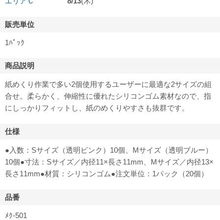
エリアＣ
8/13
(木)
販売単位
1ﾊﾟｯｸ
商品説明
紙めくり作業で多い2個使用するユーザーに最適な2サイズの組
合せ。柔らかく、伸縮性に優れたシリコンゴム素材なので、指
にしっかりフィットし、紙のめくりやすさも抜群です。
仕様
●入数：Sサイズ（透明ピンク）10個、Mサイズ（透明ブルー）
10個●寸法：Sサイズ／内径11×長さ11mm、Mサイズ／内径13×
長さ11mm●材質：シリコンゴム●注文単位：1パック（20個）
品番
ﾒｸ-501