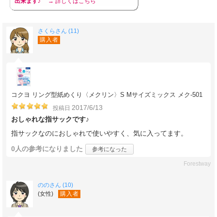
出来ます♪
→ 詳しくはこちら
さくらさん (11)
購入者
コクヨ リング型紙めくり〈メクリン〉S Mサイズミックス メク-501
2017/6/13
投稿日
おしゃれな指サックです♪
指サックなのにおしゃれで使いやすく、気に入ってます。
0人
の参考になりました
参考になった
Forestway
ののさん (10)
(女性)
購入者