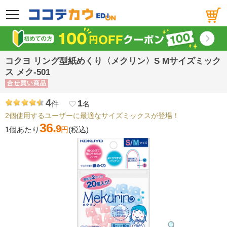
メニュー
コクヨ リング型紙めくり〈メクリン〉S Mサイズミック
ス メク-501
合せ買い商品
4
1
件
favorite_border
名
2個使用するユーザーに最適なサイズミックスが登場！
36.
9
1個あたり
円
(税込)