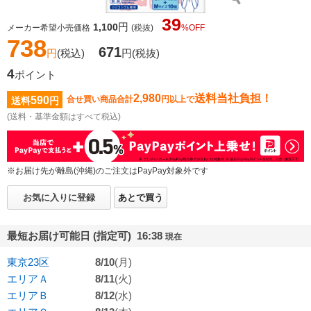
39
円
1,100
メーカー希望小売価格
(税抜)
%OFF
738
671
円
(税込)
円
(税抜)
4
ポイント
2,980
送料当社負担！
590
合せ買い商品合計
円以上で
送料
円
(送料・基準金額はすべて税込)
※お届け先が離島(沖縄)のご注文はPayPay対象外です
お気に入りに登録
あとで買う
最短お届け可能日 (指定可) 16:38
現在
東京23区
8/10
(月)
エリアＡ
8/11
(火)
エリアＢ
8/12
(水)