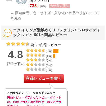
個 メク-522T
738
合せ買い商品
円
(税込)
→
関連商品、色・サイズ・入数違い商品の続き(11～38)
を見る
コクヨ リング型紙めくり〈メクリン〉S Mサイズミ
ックス メク-501の商品レビュー
4
件の商品レビュー
4.8
3
(
件)
1
(
件)
0
(
件)
評価の平均
0
(
件)
0
(
件)
商品レビューを書く
この商品のレビューを書きませんか？
商品レビューで貯まったレビューポイント
は、100pにつき100円割引クーポンと交換